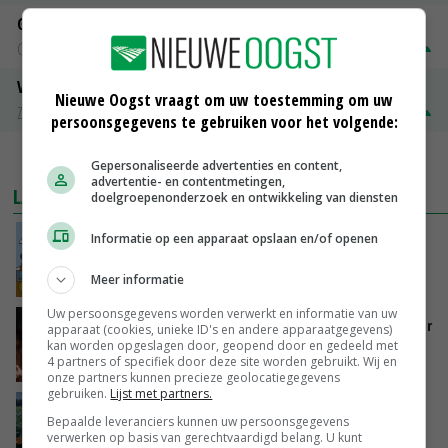
Gerst
Groningen
€ 197,00
€ 2,00
Volle melkpoeder
Nieuwe Oogst vraagt om uw toestemming om uw
Zuivel NL
€ 345,00
€ 20,00
persoonsgegevens te gebruiken voor het volgende:
MEER MARKTPRIJZEN
Gepersonaliseerde advertenties en content,
advertentie- en contentmetingen,
LAATSTE NIEUWS
doelgroepenonderzoek en ontwikkeling van diensten
Informatie op een apparaat opslaan en/of openen
Internationale vraag naar geitenzuivel blijft
groot: Nederland in Europese top
Meer informatie
VANDAAG, 15:33
Uw persoonsgegevens worden verwerkt en informatie van uw
Vlaamse varkensstapel krimpt, pluimveesector
apparaat (cookies, unieke ID's en andere apparaatgegevens)
groeit door schaalvergroting
kan worden opgeslagen door, geopend door en gedeeld met
4 partners of specifiek door deze site worden gebruikt. Wij en
VANDAAG, 15:20
onze partners kunnen precieze geolocatiegegevens
gebruiken.
Lijst met partners.
‘Cijfer jezelf niet weg en doe vooral ook waar
Bepaalde leveranciers kunnen uw persoonsgegevens
je gelukkig van wordt’
verwerken op basis van gerechtvaardigd belang. U kunt