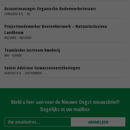
Accountmanager Organische Bodemverbeteraars
COMGOED B.V. - NL
Projectmedewerker BoerenNetwerk – Natuurinclusieve
Landbouw
WIJ.LAND - ABCOUDE
Teamleider instroom kwekerij
IBN - SCHAIJK
Senior Adviseur Gewassenverzekeringen
AGRIVER U.A. - ZOETERMEER
Meld u hier aan voor de Nieuwe Oogst nieuwsbrief!
Dagelijks in uw mailbox
AANMELDEN