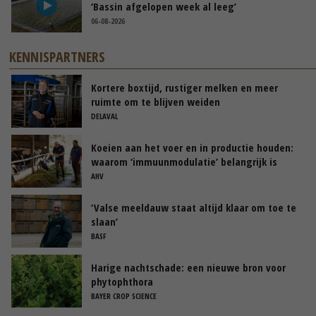
‘Bassin afgelopen week al leeg’
06-08-2026
KENNISPARTNERS
Kortere boxtijd, rustiger melken en meer
ruimte om te blijven weiden
DELAVAL
Koeien aan het voer en in productie houden:
waarom ‘immuunmodulatie’ belangrijk is
tijdens de transitieperiode
AHV
‘Valse meeldauw staat altijd klaar om toe te
slaan’
BASF
Harige nachtschade: een nieuwe bron voor
phytophthora
BAYER CROP SCIENCE