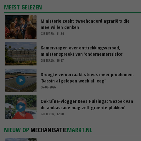
MEEST GELEZEN
Ministerie zoekt tweehonderd agrariërs die
mee willen denken
GISTEREN, 11:34
Kamervragen over onttrekkingsverbod,
minister spreekt van ‘ondernemersrisico’
GISTEREN, 16:27
Droogte veroorzaakt steeds meer problemen:
‘Bassin afgelopen week al leeg’
06-08-2026
Oekraïne-vlogger Kees Huizinga: ‘Bezoek van
de ambassade mag zelf groente plukken’
GISTEREN, 12:00
NIEUW OP
MECHANISATIE
MARKT.NL