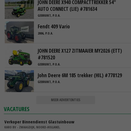
JOHN DEERE X940 COMPACTTREKKER 54"
AUTO CONNECT (LIE) #781634
GEBRUIKT, P.O.A.
Fendt 409 Vario
2006, P.O.A.
JOHN DEERE X127 ZITMAAIER MY2026 (ETT)
#781520
GEBRUIKT, P.O.A.
John Deere 6M 185 trekker (HIL) #778129
GEBRUIKT, P.O.A.
MEER ADVERTENTIES
VACATURES
Verkoper Binnendienst Glastuinbouw
KARO BV - ZWAAGDIJK, NOORD-HOLLAND,