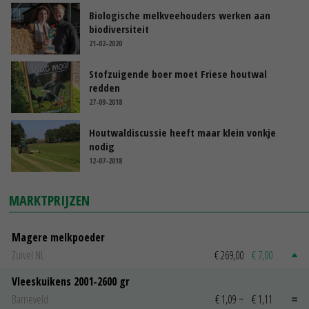
Biologische melkveehouders werken aan
biodiversiteit
21-02-2020
Stofzuigende boer moet Friese houtwal
redden
27-09-2018
Houtwaldiscussie heeft maar klein vonkje
nodig
12-07-2018
MARKTPRIJZEN
Magere melkpoeder
Zuivel NL
€ 269,00
€ 7,00
Vleeskuikens 2001-2600 gr
Barneveld
€ 1,09
~
€ 1,11