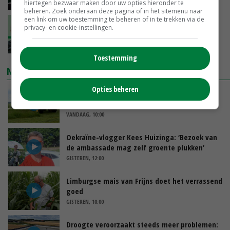
VANDAAG, 13:31
hiertegen bezwaar maken door uw opties hieronder te
beheren. Zoek onderaan deze pagina of in het sitemenu naar
een link om uw toestemming te beheren of in te trekken via de
‘De droogte begint ver voor de grens bij
privacy- en cookie-instellingen.
Lobith’
VANDAAG, 11:00
Toestemming
NIEUWSTE VIDEO'S
Opties beheren
POAH!: John Deere 7730
VANDAAG, 10:00
Oekraïne-vlogger Kees Huizinga: ‘Bezoek van
de ambassade mag zelf groente plukken’
GISTEREN, 12:00
Limburgse mais van Frijns doet het verrassend
goed
GISTEREN, 10:00
Droogte veroorzaakt steeds meer problemen: