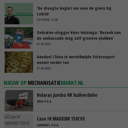
‘De droogte begint ver voor de grens bij
Lobith’
GISTEREN, 11:00
Oekraïne-vlogger Kees Huizinga: ‘Bezoek van
de ambassade mag zelf groente plukken’
07-08-2026
Aandeel China in wereldwijde fritesexport
neemt verder toe
07-08-2026
NIEUW OP
MECHANISATIE
MARKT.NL
Holaras Jumbo HK kuilverdeler
2024, P.O.A.
Case IH MAXXUM 150CVX
GEBRUIKT, P.O.A.