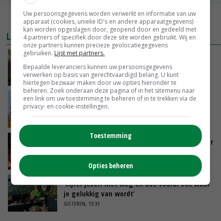
Uw persoonsgegevens worden verwerkt en informatie van uw
MEER MARKTPRIJZEN
apparaat (cookies, unieke ID's en andere apparaatgegevens)
kan worden opgeslagen door, geopend door en gedeeld met
LAATSTE NIEUWS
4 partners of specifiek door deze site worden gebruikt. Wij en
onze partners kunnen precieze geolocatiegegevens
gebruiken.
Lijst met partners.
‘Samenwerking A-ware en Amalthea gaat
zorgen voor meer balans’
Bepaalde leveranciers kunnen uw persoonsgegevens
verwerken op basis van gerechtvaardigd belang. U kunt
GISTEREN, 16:01
hiertegen bezwaar maken door uw opties hieronder te
beheren. Zoek onderaan deze pagina of in het sitemenu naar
een link om uw toestemming te beheren of in te trekken via de
Internationale vraag naar geitenzuivel blijft
privacy- en cookie-instellingen.
groot: Nederland in Europese top
GISTEREN, 15:33
Toestemming
Vlaamse varkensstapel krimpt, pluimveesector
groeit door schaalvergroting
GISTEREN, 15:20
Opties beheren
‘Cijfer jezelf niet weg en doe vooral ook waar
je gelukkig van wordt’
GISTEREN, 13:31