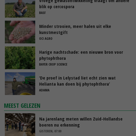
Vroege gewasontwikkeling vraagt om andere
blik op cercospora
BASF
Minder strooien, meer halen uit elke
kunstmestgift
OCI AGRO
Harige nachtschade: een nieuwe bron voor
phytophthora
BAYER CROP SCIENCE
‘De proef in Lelystad liet echt zien wat
Helianta kan doen bij phytophthora’
ADAMA
MEEST GELEZEN
Na jarenlang meten willen Zuid-Hollandse
boeren nu erkenning
GISTEREN, 07:00