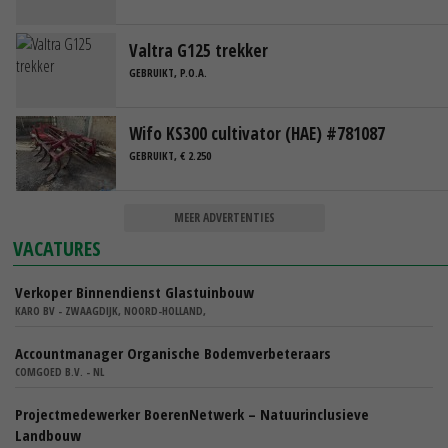
Valtra G125 trekker
GEBRUIKT, P.O.A.
Wifo KS300 cultivator (HAE) #781087
GEBRUIKT, € 2.250
MEER ADVERTENTIES
VACATURES
Verkoper Binnendienst Glastuinbouw
KARO BV - ZWAAGDIJK, NOORD-HOLLAND,
Accountmanager Organische Bodemverbeteraars
COMGOED B.V. - NL
Projectmedewerker BoerenNetwerk – Natuurinclusieve
Landbouw