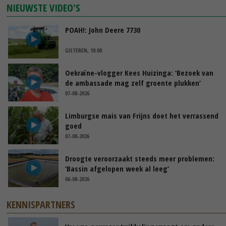
NIEUWSTE VIDEO'S
POAH!: John Deere 7730
GISTEREN, 10:00
Oekraïne-vlogger Kees Huizinga: ‘Bezoek van
de ambassade mag zelf groente plukken’
07-08-2026
Limburgse mais van Frijns doet het verrassend
goed
07-08-2026
Droogte veroorzaakt steeds meer problemen:
‘Bassin afgelopen week al leeg’
06-08-2026
KENNISPARTNERS