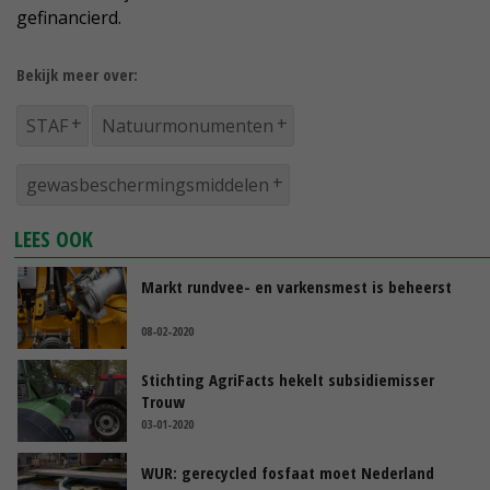
gefinancierd.
Bekijk meer over:
STAF
Natuurmonumenten
gewasbeschermingsmiddelen
LEES OOK
Markt rundvee- en varkensmest is beheerst
08-02-2020
Stichting AgriFacts hekelt subsidiemisser
Trouw
03-01-2020
WUR: gerecycled fosfaat moet Nederland