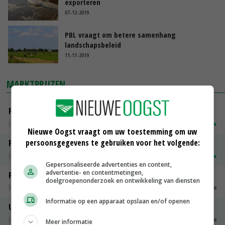
exporteren
07-12-2019
PBL vraagt om betere samenhang
landschapsbeleid
11-11-2019
MARKTPRIJZEN
Fontane
PotatoNL
€ 15,00
~
€ 23,00
Nieuwe Oogst vraagt om uw toestemming om uw
persoonsgegevens te gebruiken voor het volgende:
Fritesgeschikt NL Du Be
PotatoNL
€ 15,00
~
€ 23,00
Gepersonaliseerde advertenties en content,
advertentie- en contentmetingen,
Peen
doelgroepenonderzoek en ontwikkeling van diensten
Noteringen
€ 26,00
~
€ 33,00
Informatie op een apparaat opslaan en/of openen
Uien Middenmeer Geel 30-60% grof
Noteringen
€ 0,00
~
€ 0,00
Meer informatie