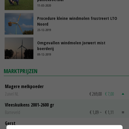
11-03-2020
Procedure kleine windmolen frustreert LTO
Noord
23-12-2019
Omgevallen windmolen Jorwert mist
boerderij
09-12-2019
MARKTPRIJZEN
Magere melkpoeder
Zuivel NL
€ 269,00
€ 7,00
Vleeskuikens 2001-2600 gr
Barneveld
€ 1,09
~
€ 1,11
Gerst