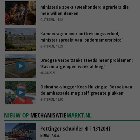
Ministerie zoekt tweehonderd agrariërs die
mee willen denken
GISTEREN, 11:34
Kamervragen over onttrekkingsverbod,
minister spreekt van ‘ondernemersrisico’
GISTEREN, 16:27
Droogte veroorzaakt steeds meer problemen:
‘Bassin afgelopen week al leeg’
06-08-2026
Oekraïne-vlogger Kees Huizinga: ‘Bezoek van
de ambassade mag zelf groente plukken’
GISTEREN, 12:00
NIEUW OP
MECHANISATIE
MARKT.NL
Pottinger schudder HIT 13120HT
NIEUW, P.O.A.