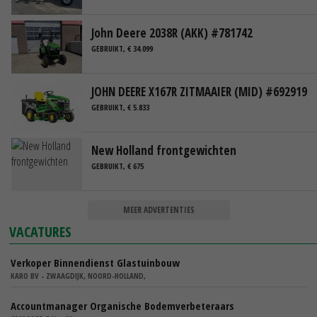
John Deere 2038R (AKK) #781742
GEBRUIKT, € 34.099
JOHN DEERE X167R ZITMAAIER (MID) #692919
GEBRUIKT, € 5.833
New Holland frontgewichten
GEBRUIKT, € 675
MEER ADVERTENTIES
VACATURES
Verkoper Binnendienst Glastuinbouw
KARO BV - ZWAAGDIJK, NOORD-HOLLAND,
Accountmanager Organische Bodemverbeteraars