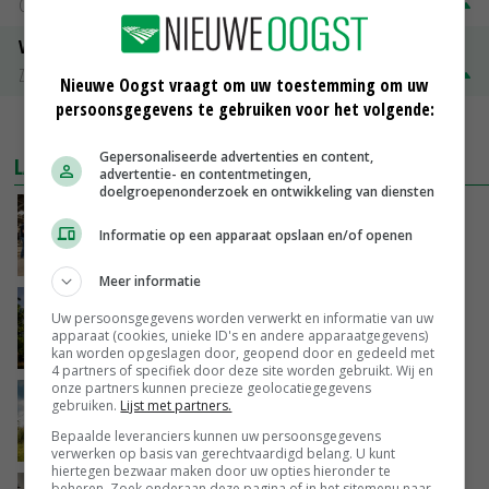
Groningen
€ 197,00
€ 2,00
Volle melkpoeder
Zuivel NL
€ 345,00
€ 20,00
Nieuwe Oogst vraagt om uw toestemming om uw
persoonsgegevens te gebruiken voor het volgende:
MEER MARKTPRIJZEN
Gepersonaliseerde advertenties en content,
LAATSTE NIEUWS
advertentie- en contentmetingen,
doelgroepenonderzoek en ontwikkeling van diensten
Na jarenlang meten willen Zuid-Hollandse
boeren nu erkenning
Informatie op een apparaat opslaan en/of openen
VANDAAG, 07:00
Meer informatie
Kamervragen over onttrekkingsverbod,
Uw persoonsgegevens worden verwerkt en informatie van uw
minister spreekt van ‘ondernemersrisico’
apparaat (cookies, unieke ID's en andere apparaatgegevens)
GISTEREN, 16:27
kan worden opgeslagen door, geopend door en gedeeld met
4 partners of specifiek door deze site worden gebruikt. Wij en
onze partners kunnen precieze geolocatiegegevens
‘Rendement van Krullvarkens komt van de
gebruiken.
Lijst met partners.
overkant’
Bepaalde leveranciers kunnen uw persoonsgegevens
GISTEREN, 15:30
verwerken op basis van gerechtvaardigd belang. U kunt
hiertegen bezwaar maken door uw opties hieronder te
beheren. Zoek onderaan deze pagina of in het sitemenu naar