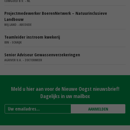
COMGOED B.V. - NL
Projectmedewerker BoerenNetwerk – Natuurinclusieve
Landbouw
WIJ.LAND - ABCOUDE
Teamleider instroom kwekerij
IBN - SCHAIJK
Senior Adviseur Gewassenverzekeringen
AGRIVER U.A. - ZOETERMEER
Meld u hier aan voor de Nieuwe Oogst nieuwsbrief!
Dagelijks in uw mailbox
AANMELDEN