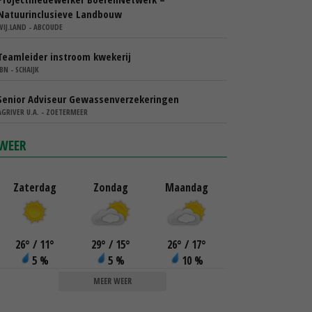
Natuurinclusieve Landbouw
WIJ.LAND - ABCOUDE
Teamleider instroom kwekerij
IBN - SCHAIJK
Senior Adviseur Gewassenverzekeringen
AGRIVER U.A. - ZOETERMEER
WEER
Zaterdag
Zondag
Maandag
26
°
/ 11
°
29
°
/ 15
°
26
°
/ 17
°
5 %
5 %
10 %
MEER WEER