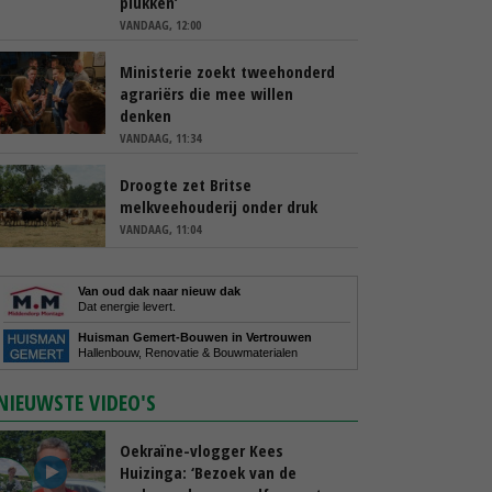
plukken’
VANDAAG, 12:00
Ministerie zoekt tweehonderd
agrariërs die mee willen
denken
VANDAAG, 11:34
Droogte zet Britse
melkveehouderij onder druk
VANDAAG, 11:04
Van oud dak naar nieuw dak
Dat energie levert.
Huisman Gemert-Bouwen in Vertrouwen
Hallenbouw, Renovatie & Bouwmaterialen
NIEUWSTE VIDEO'S
Oekraïne-vlogger Kees
Huizinga: ‘Bezoek van de