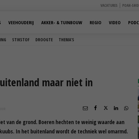
VACATURES
POAH-SHO
S
VEEHOUDERIJ
AKKER- & TUINBOUW
REGIO
VIDEO
PODC
ING
STIKSTOF
DROOGTE
THEMA'S
buitenland maar niet in
UUR
et van de grond. Boeren hechten te weinig waarde aan
n kuubs. In het buitenland wordt de techniek wel omarmd.