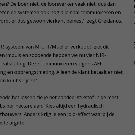
en? De boer niet, de loonwerker vaak niet, dus dan
oeten de systemen ook nog allemaal communiceren en
d wordt er dus gewoon vierkant bemest', zegt Greidanus.
R-systeem van M-U-T/Mueller verkoopt, ziet dit
een impuls en zodoende hebben we nu vier NIR-
ieafsluiting. Deze communiceren volgens AEF-
ing en opbrengstmeting. Alleen de klant betaalt er niet
on kuubs rijden.'
rende het lossen zie je het aandeel stikstof in de mest
 per hectare aan. 'Kies altijd een hydraulisch
ouwers. Anders krijg je een jojo-effect waarbij de
ste afgifte.'