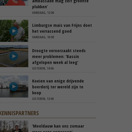
ambassade mag zelf groente
plukken’
VANDAAG, 12:00
Limburgse mais van Frijns doet
het verrassend goed
VANDAAG, 10:00
Droogte veroorzaakt steeds
meer problemen: ‘Bassin
afgelopen week al leeg’
GISTEREN, 14:06
Koeien van enige drijvende
boerderij ter wereld zijn te
koop
GISTEREN, 12:00
KENNISPARTNERS
‘Meeldauw kan ons zomaar
weer eens verrassen’