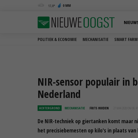
0 MM
17,8
NIEUW
POLITIEK & ECONOMIE
MECHANISATIE
SMART FARM
NIR-sensor populair in 
Nederland
ACHTERGROND
MECHANISATIE
FRITS HUIDEN
27 MAA 2020 OM 06:41
De NIR-techniek op giertanken komt maar ni
het precisiebemesten op kilo's in plaats va