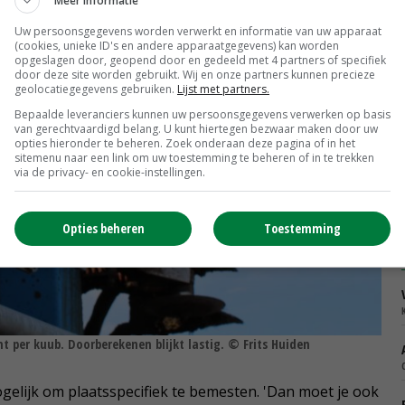
Meer informatie
Uw persoonsgegevens worden verwerkt en informatie van uw apparaat
(cookies, unieke ID's en andere apparaatgegevens) kan worden
opgeslagen door, geopend door en gedeeld met 4 partners of specifiek
door deze site worden gebruikt. Wij en onze partners kunnen precieze
geolocatiegegevens gebruiken.
Lijst met partners.
Bepaalde leveranciers kunnen uw persoonsgegevens verwerken op basis
van gerechtvaardigd belang. U kunt hiertegen bezwaar maken door uw
opties hieronder te beheren. Zoek onderaan deze pagina of in het
sitemenu naar een link om uw toestemming te beheren of in te trekken
via de privacy- en cookie-instellingen.
Opties beheren
Toestemming
ent per kuub. Doorberekenen blijkt lastig. © Frits Huiden
ogelijk om plaatsspecifiek te bemesten. 'Dan moet je ook