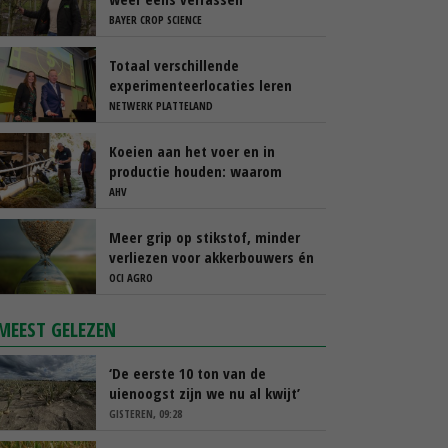
BAYER CROP SCIENCE
Totaal verschillende
experimenteerlocaties leren
van elkaar via Nationaal
NETWERK PLATTELAND
Platform
Koeien aan het voer en in
productie houden: waarom
‘immuunmodulatie’ belangrijk
AHV
is tijdens de transitieperiode
Meer grip op stikstof, minder
verliezen voor akkerbouwers én
melkveehouders
OCI AGRO
MEEST GELEZEN
‘De eerste 10 ton van de
uienoogst zijn we nu al kwijt’
GISTEREN, 09:28