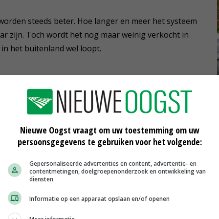
 worden steeds beter. Hoe langer en meer het systeem
ar zijn. Toch wordt het nog maar weinig verkocht in
in het buitenland wel loopt.
IR-systeem kost zo'n 35.000 euro zonder gps en Isobus-
erdienen', stelt Siebren Greidanus van Zunhammer-
 50 cent per kuub, maar niet elke loonwerker kan dit
Nieuwe Oogst vraagt om uw toestemming om uw
ler meerwaarde van in, maar bij veehouders met
persoonsgegevens te gebruiken voor het volgende:
Gepersonaliseerde advertenties en content, advertentie- en
contentmetingen, doelgroepenonderzoek en ontwikkeling van
diensten
Informatie op een apparaat opslaan en/of openen