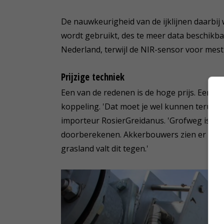
De nauwkeurigheid van de ijklijnen daarbij
wordt gebruikt, des te meer data beschikba
Nederland, terwijl de NIR-sensor voor mest 
Prijzige techniek
Een van de redenen is de hoge prijs. Een N
koppeling. 'Dat moet je wel kunnen terugv
importeur RosierGreidanus. 'Grofweg is dat
doorberekenen. Akkerbouwers zien er snel
grasland valt dit tegen.'