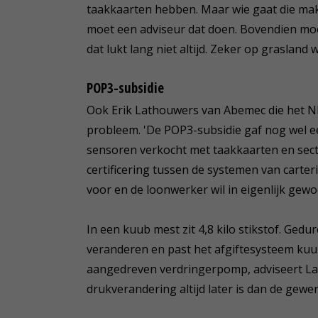
taakkaarten hebben. Maar wie gaat die mak
moet een adviseur dat doen. Bovendien m
dat lukt lang niet altijd. Zeker op graslan
POP3-subsidie
Ook Erik Lathouwers van Abemec die het NI
probleem. 'De POP3-subsidie gaf nog wel 
sensoren verkocht met taakkaarten en sect
certificering tussen de systemen van carter
voor en de loonwerker wil in eigenlijk gewo
In een kuub mest zit 4,8 kilo stikstof. Gedu
veranderen en past het afgiftesysteem kuubs
aangedreven verdringerpomp, adviseert Lath
drukverandering altijd later is dan de gewen