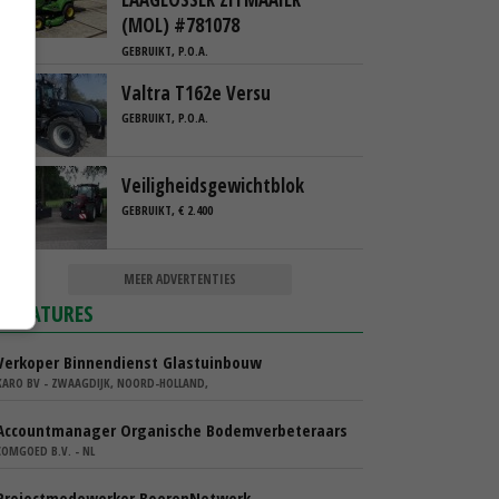
(MOL) #781078
GEBRUIKT, P.O.A.
Valtra T162e Versu
GEBRUIKT, P.O.A.
Veiligheidsgewichtblok
GEBRUIKT, € 2.400
MEER ADVERTENTIES
VACATURES
Verkoper Binnendienst Glastuinbouw
KARO BV - ZWAAGDIJK, NOORD-HOLLAND,
Accountmanager Organische Bodemverbeteraars
COMGOED B.V. - NL
Projectmedewerker BoerenNetwerk –