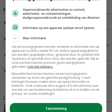
MARKTPRIJZEN
Gepersonaliseerde advertenties en content,
advertentie- en contentmetingen,
doelgroepenonderzoek en ontwikkeling van diensten
Magere melkpoeder
Informatie op een apparaat opslaan en/of openen
Zuivel NL
€ 269,00
€ 7,00
Meer informatie
Vleeskuikens 2001-2600 gr
Barneveld
€ 1,09
~
€ 1,11
Uw persoonsgegevens worden verwerkt en informatie van uw
apparaat (cookies, unieke ID's en andere apparaatgegevens)
Gerst
kan worden opgeslagen door, geopend door en gedeeld met
4 partners of specifiek door deze site worden gebruikt. Wij en
Groningen
€ 197,00
€ 2,00
onze partners kunnen precieze geolocatiegegevens
gebruiken.
Lijst met partners.
Volle melkpoeder
Bepaalde leveranciers kunnen uw persoonsgegevens
Zuivel NL
€ 345,00
€ 20,00
verwerken op basis van gerechtvaardigd belang. U kunt
hiertegen bezwaar maken door uw opties hieronder te
beheren. Zoek onderaan deze pagina of in het sitemenu naar
MEER MARKTPRIJZEN
een link om uw toestemming te beheren of in te trekken via de
privacy- en cookie-instellingen.
LAATSTE NIEUWS
Toestemming
Kamervragen over onttrekkingsverbod,