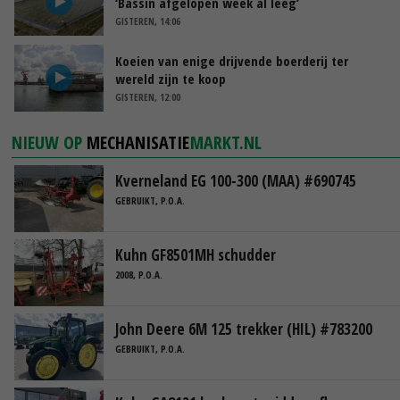
‘Bassin afgelopen week al leeg’
GISTEREN, 14:06
Koeien van enige drijvende boerderij ter
wereld zijn te koop
GISTEREN, 12:00
NIEUW OP
MECHANISATIE
MARKT.NL
Kverneland EG 100-300 (MAA) #690745
GEBRUIKT, P.O.A.
Kuhn GF8501MH schudder
2008, P.O.A.
John Deere 6M 125 trekker (HIL) #783200
GEBRUIKT, P.O.A.