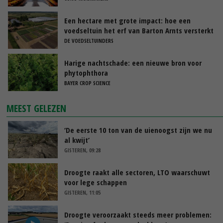
Een hectare met grote impact: hoe een
voedseltuin het erf van Barton Arnts versterkt
DE VOEDSELTUINDERS
Harige nachtschade: een nieuwe bron voor
phytophthora
BAYER CROP SCIENCE
MEEST GELEZEN
‘De eerste 10 ton van de uienoogst zijn we nu
al kwijt’
GISTEREN, 09:28
Droogte raakt alle sectoren, LTO waarschuwt
voor lege schappen
GISTEREN, 11:05
Droogte veroorzaakt steeds meer problemen: