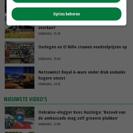
minister spreekt van ‘ondernemersrisico’
VANDAAG, 16:27
Opties beheren
‘Rendement van Krullvarkens komt van de
overkant’
VANDAAG, 15:30
Oorlogen en El Niño stuwen voedselprijzen op
VANDAAG, 15:04
Nettowinst Royal A-ware onder druk ondanks
hogere omzet
VANDAAG, 14:35
NIEUWSTE VIDEO'S
Oekraïne-vlogger Kees Huizinga: ‘Bezoek van
de ambassade mag zelf groente plukken’
VANDAAG, 12:00