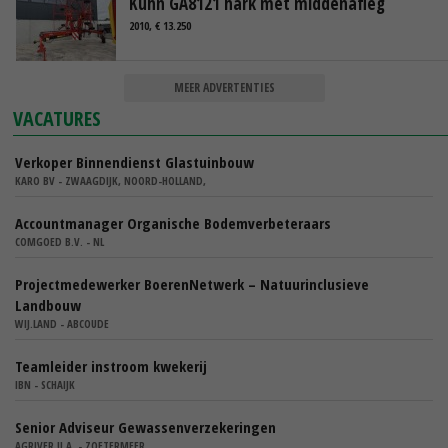
Kuhn GA8121 hark met middenafleg
2010, € 13.250
MEER ADVERTENTIES
VACATURES
Verkoper Binnendienst Glastuinbouw
KARO BV - ZWAAGDIJK, NOORD-HOLLAND,
Accountmanager Organische Bodemverbeteraars
COMGOED B.V. - NL
Projectmedewerker BoerenNetwerk – Natuurinclusieve
Landbouw
WIJ.LAND - ABCOUDE
Teamleider instroom kwekerij
IBN - SCHAIJK
Senior Adviseur Gewassenverzekeringen
AGRIVER U.A. - ZOETERMEER