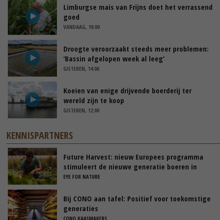
Limburgse mais van Frijns doet het verrassend
goed
VANDAAG, 10:00
Droogte veroorzaakt steeds meer problemen:
‘Bassin afgelopen week al leeg’
GISTEREN, 14:06
Koeien van enige drijvende boerderij ter
wereld zijn te koop
GISTEREN, 12:00
KENNISPARTNERS
Future Harvest: nieuw Europees programma
stimuleert de nieuwe generatie boeren in
Nederland
EYE FOR NATURE
Bij CONO aan tafel: Positief voor toekomstige
generaties
CONO KAASMAKERS