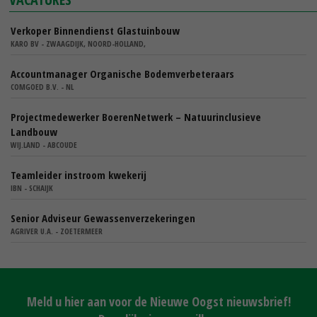
Verkoper Binnendienst Glastuinbouw
KARO BV - ZWAAGDIJK, NOORD-HOLLAND,
Accountmanager Organische Bodemverbeteraars
COMGOED B.V. - NL
Projectmedewerker BoerenNetwerk – Natuurinclusieve
Landbouw
WIJ.LAND - ABCOUDE
Teamleider instroom kwekerij
IBN - SCHAIJK
Senior Adviseur Gewassenverzekeringen
AGRIVER U.A. - ZOETERMEER
Meld u hier aan voor de Nieuwe Oogst nieuwsbrief!