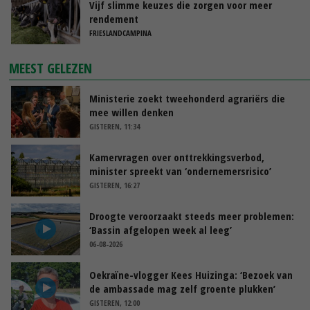
Vijf slimme keuzes die zorgen voor meer
rendement
FRIESLANDCAMPINA
MEEST GELEZEN
Ministerie zoekt tweehonderd agrariërs die
mee willen denken
GISTEREN, 11:34
Kamervragen over onttrekkingsverbod,
minister spreekt van ‘ondernemersrisico’
GISTEREN, 16:27
Droogte veroorzaakt steeds meer problemen:
‘Bassin afgelopen week al leeg’
06-08-2026
Oekraïne-vlogger Kees Huizinga: ‘Bezoek van
de ambassade mag zelf groente plukken’
GISTEREN, 12:00