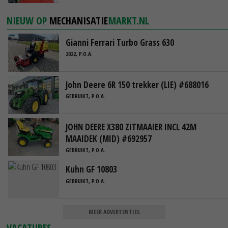
NIEUW OP
MECHANISATIE
MARKT.NL
Gianni Ferrari Turbo Grass 630
2022, P.O.A.
John Deere 6R 150 trekker (LIE) #688016
GEBRUIKT, P.O.A.
JOHN DEERE X380 ZITMAAIER INCL 42M
MAAIDEK (MID) #692957
GEBRUIKT, P.O.A.
Kuhn GF 10803
GEBRUIKT, P.O.A.
MEER ADVERTENTIES
VACATURES