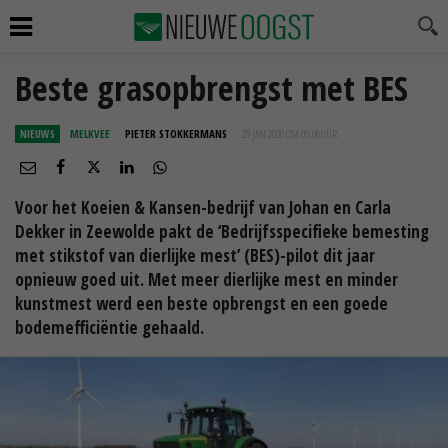
Beste grasopbrengst met BES
NIEUWS
MELKVEE
PIETER STOKKERMANS
29 JAN 2020 OM 09:06
UUR
Voor het Koeien & Kansen-bedrijf van Johan en Carla
Dekker in Zeewolde pakt de ‘Bedrijfsspecifieke bemesting
met stikstof van dierlijke mest’ (BES)-pilot dit jaar
opnieuw goed uit. Met meer dierlijke mest en minder
kunstmest werd een beste opbrengst en een goede
bodemefficiëntie gehaald.