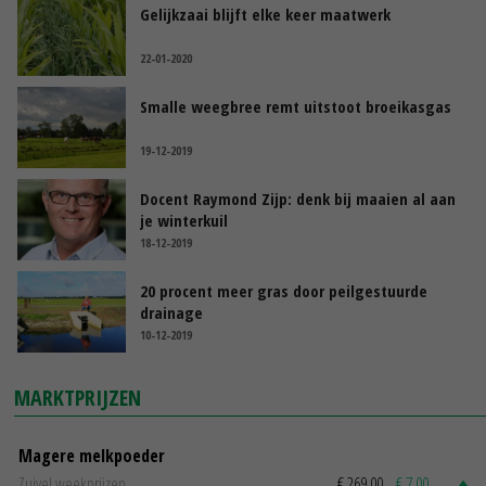
Gelijkzaai blijft elke keer maatwerk
22-01-2020
Smalle weegbree remt uitstoot broeikasgas
19-12-2019
Docent Raymond Zijp: denk bij maaien al aan
je winterkuil
18-12-2019
20 procent meer gras door peilgestuurde
drainage
10-12-2019
MARKTPRIJZEN
Magere melkpoeder
Zuivel weekprijzen
€ 269,00
€ 7,00