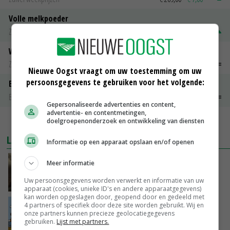
Volle melkpoeder
Zuivel weekprijzen
€ 345,00
€ 20,00
Weipoeder
Zuivel weekprijzen
€ 134,00
€ 0,00
Nieuwe Oogst vraagt om uw toestemming om uw
persoonsgegevens te gebruiken voor het volgende:
Boeren Gouda 12 kg
Boerenkaas
€ 6,05
€ 0,00
Gepersonaliseerde advertenties en content,
advertentie- en contentmetingen,
MEER MARKTPRIJZEN
doelgroepenonderzoek en ontwikkeling van diensten
LAATSTE NIEUWS
Informatie op een apparaat opslaan en/of openen
‘Samenwerking A-ware en Amalthea gaat
Meer informatie
zorgen voor meer balans’
Uw persoonsgegevens worden verwerkt en informatie van uw
VANDAAG, 16:01
apparaat (cookies, unieke ID's en andere apparaatgegevens)
kan worden opgeslagen door, geopend door en gedeeld met
Internationale vraag naar geitenzuivel blijft
4 partners of specifiek door deze site worden gebruikt. Wij en
onze partners kunnen precieze geolocatiegegevens
groot: Nederland in Europese top
gebruiken.
Lijst met partners.
VANDAAG, 15:33