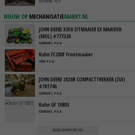
GISTEREN, 15:27
NIEUW OP
MECHANISATIE
MARKT.NL
JOHN DEERE X350 ZITMAAIER EX MAAIDEK
(MOL) #777320
GEBRUIKT, P.O.A.
Kuhn FC280F Frontmaaier
1999, P.O.A.
JOHN DEERE 2026R COMPACTTREKKER (ZUI)
#781746
GEBRUIKT, P.O.A.
Kuhn GF 10803
GEBRUIKT, P.O.A.
MEER ADVERTENTIES