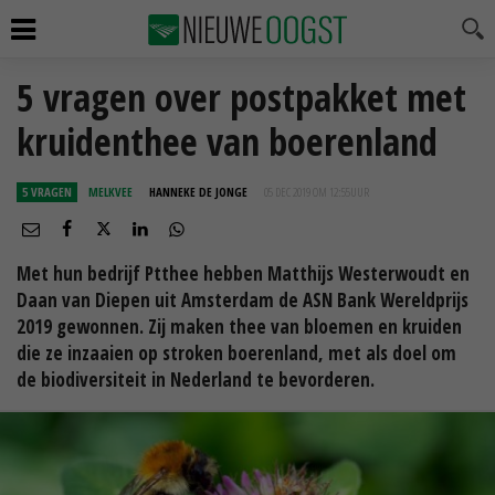
5 vragen over postpakket met
kruidenthee van boerenland
5 VRAGEN
MELKVEE
HANNEKE DE JONGE
05 DEC 2019 OM 12:55
UUR
Met hun bedrijf Ptthee hebben Matthijs Westerwoudt en
Daan van Diepen uit Amsterdam de ASN Bank Wereldprijs
2019 gewonnen. Zij maken thee van bloemen en kruiden
die ze inzaaien op stroken boerenland, met als doel om
de biodiversiteit in Nederland te bevorderen.