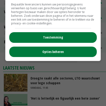
Zuivel weekprijzen
€ 269,00
€ 7,00
Bepaalde leveranciers kunnen uw persoonsgegevens
verwerken op basis van gerechtvaardigd belang. U kunt
Volle melkpoeder
hiertegen bezwaar maken door uw opties hieronder te
beheren. Zoek onderaan deze pagina of in het sitemenu naar
Zuivel weekprijzen
€ 345,00
€ 20,00
een link om uw toestemming te beheren of in te trekken via de
privacy- en cookie-instellingen.
Weipoeder
Zuivel weekprijzen
€ 134,00
€ 0,00
Toestemming
Boeren Gouda 12 kg
Boerenkaas
€ 6,05
€ 0,00
Opties beheren
MEER MARKTPRIJZEN
LAATSTE NIEUWS
Droogte raakt alle sectoren, LTO waarschuwt
voor lege schappen
VANDAAG, 11:05
‘Het is letterlijk en figuurlijk een hete zomer’