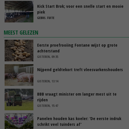
Kick Start Brok; voor een snelle start en mooie
piek
GEBRS. FUITE
MEEST GELEZEN
Eerste proefrooiing Fontane wijst op grote
achterstand
GISTEREN, 09:35
Nijpend geldtekort treft vleesvarkenshouders
GISTEREN, 13:14
BBB vraagt minister om langer mest uit te
rijden
GISTEREN, 15:47
Panelen houden kas koeler: ‘De eerste indruk
schrikt veel tuinders af’