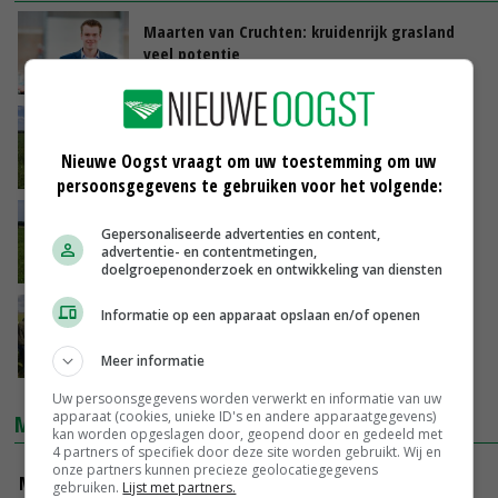
Maarten van Cruchten: kruidenrijk grasland
veel potentie
31-10-2019
Start onderzoek 'Kruidenrijk grasland, de
groene motor'
Nieuwe Oogst vraagt om uw toestemming om uw
07-10-2019
persoonsgegevens te gebruiken voor het volgende:
Kruidenrijk grasland wint terrein
Gepersonaliseerde advertenties en content,
advertentie- en contentmetingen,
11-03-2019
doelgroepenonderzoek en ontwikkeling van diensten
Kruiden doorzaaien met speciale machine
Informatie op een apparaat opslaan en/of openen
07-03-2019
Meer informatie
Uw persoonsgegevens worden verwerkt en informatie van uw
apparaat (cookies, unieke ID's en andere apparaatgegevens)
MARKTPRIJZEN
kan worden opgeslagen door, geopend door en gedeeld met
4 partners of specifiek door deze site worden gebruikt. Wij en
onze partners kunnen precieze geolocatiegegevens
Magere melkpoeder
gebruiken.
Lijst met partners.