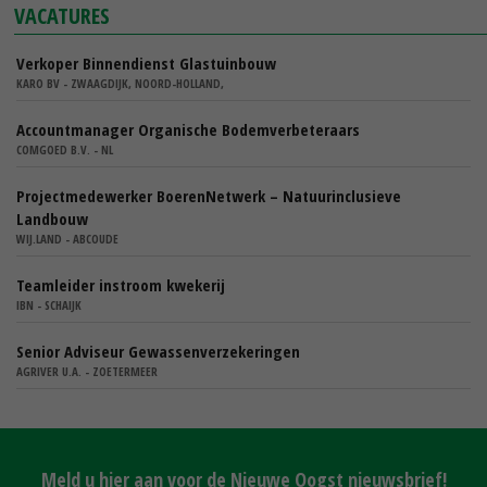
VACATURES
Verkoper Binnendienst Glastuinbouw
KARO BV - ZWAAGDIJK, NOORD-HOLLAND,
Accountmanager Organische Bodemverbeteraars
COMGOED B.V. - NL
Projectmedewerker BoerenNetwerk – Natuurinclusieve
Landbouw
WIJ.LAND - ABCOUDE
Teamleider instroom kwekerij
IBN - SCHAIJK
Senior Adviseur Gewassenverzekeringen
AGRIVER U.A. - ZOETERMEER
Meld u hier aan voor de Nieuwe Oogst nieuwsbrief!