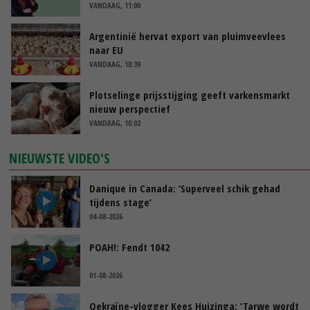
VANDAAG, 11:00
Argentinië hervat export van pluimveevlees
naar EU
VANDAAG, 10:39
Plotselinge prijsstijging geeft varkensmarkt
nieuw perspectief
VANDAAG, 10:02
NIEUWSTE VIDEO'S
Danique in Canada: ‘Superveel schik gehad
tijdens stage’
04-08-2026
POAH!: Fendt 1042
01-08-2026
Oekraïne-vlogger Kees Huizinga: ‘Tarwe wordt