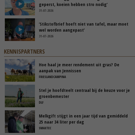
geperst, koeien hebben stro nodig’
31-07-2026
‘Stikstofbrief hoeft niet van tafel, maar moet
wel worden aangepast’
31-07-2026
KENNISPARTNERS
Hoe haal je meer rendement uit gras? De
aanpak van Jennissen
FRIESLANDCAMPINA
Stel je hoofdteelt centraal bij de keuze voor je
groenbemester
DLF
Melkgift stijgt in een jaar tijd van gemiddeld
25 naar 34 liter per dag
SMAXTEC