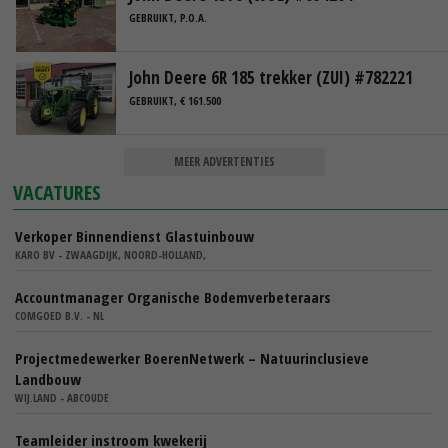
GEBRUIKT, P.O.A.
John Deere 6R 185 trekker (ZUI) #782221
GEBRUIKT, € 161.500
MEER ADVERTENTIES
VACATURES
Verkoper Binnendienst Glastuinbouw
KARO BV - ZWAAGDIJK, NOORD-HOLLAND,
Accountmanager Organische Bodemverbeteraars
COMGOED B.V. - NL
Projectmedewerker BoerenNetwerk – Natuurinclusieve
Landbouw
WIJ.LAND - ABCOUDE
Teamleider instroom kwekerij