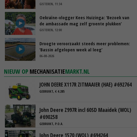
GISTEREN, 11:34
Oekraïne-vlogger Kees Huizinga: ‘Bezoek van
de ambassade mag zelf groente plukken’
GISTEREN, 12:00
Droogte veroorzaakt steeds meer problemen:
‘Bassin afgelopen week al leeg’
06-08-2026
NIEUW OP
MECHANISATIE
MARKT.NL
JOHN DEERE X117R ZITMAAIER (HAE) #692764
GEBRUIKT, € 4.285
John Deere Z997R incl 60SD Maaidek (WOL)
#690258
GEBRUIKT, P.O.A.
John Deere 1570 (WOL) #694264