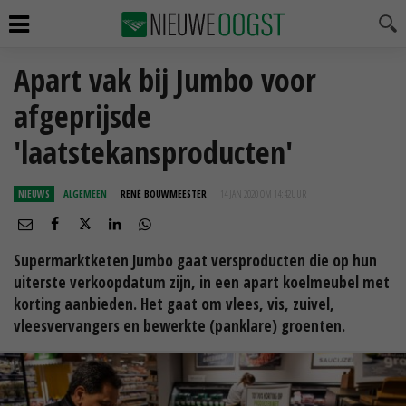
Apart vak bij Jumbo voor
afgeprijsde
'laatstekansproducten'
NIEUWS
ALGEMEEN
RENÉ BOUWMEESTER
14 JAN 2020 OM 14:42
UUR
Supermarktketen Jumbo gaat versproducten die op hun
uiterste verkoopdatum zijn, in een apart koelmeubel met
korting aanbieden. Het gaat om vlees, vis, zuivel,
vleesvervangers en bewerkte (panklare) groenten.