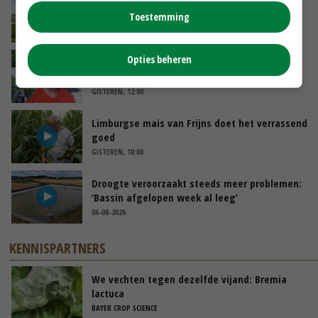
POAH!: John Deere 7730
Toestemming
VANDAAG, 10:00
Opties beheren
Oekraïne-vlogger Kees Huizinga: ‘Bezoek van
de ambassade mag zelf groente plukken’
GISTEREN, 12:00
Limburgse mais van Frijns doet het verrassend
goed
GISTEREN, 10:00
Droogte veroorzaakt steeds meer problemen:
‘Bassin afgelopen week al leeg’
06-08-2026
KENNISPARTNERS
We vechten tegen dezelfde vijand: Bremia
lactuca
BAYER CROP SCIENCE