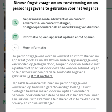
Nieuwe Oogst vraagt om uw toestemming om uw
LAATSTE NIEUWS
persoonsgegevens te gebruiken voor het volgende:
‘Samenwerking A-ware en Amalthea gaat
Gepersonaliseerde advertenties en content,
zorgen voor meer balans’
advertentie- en contentmetingen,
VANDAAG, 16:01
doelgroepenonderzoek en ontwikkeling van diensten
Internationale vraag naar geitenzuivel blijft
Informatie op een apparaat opslaan en/of openen
groot: Nederland in Europese top
VANDAAG, 15:33
Meer informatie
Uw persoonsgegevens worden verwerkt en informatie van uw
Vlaamse varkensstapel krimpt, pluimveesector
apparaat (cookies, unieke ID's en andere apparaatgegevens)
groeit door schaalvergroting
kan worden opgeslagen door, geopend door en gedeeld met
4 partners of specifiek door deze site worden gebruikt. Wij en
VANDAAG, 15:20
onze partners kunnen precieze geolocatiegegevens
gebruiken.
Lijst met partners.
‘Cijfer jezelf niet weg en doe vooral ook waar
Bepaalde leveranciers kunnen uw persoonsgegevens
je gelukkig van wordt’
verwerken op basis van gerechtvaardigd belang. U kunt
VANDAAG, 13:31
hiertegen bezwaar maken door uw opties hieronder te
beheren. Zoek onderaan deze pagina of in het sitemenu naar
een link om uw toestemming te beheren of in te trekken via de
NIEUWSTE VIDEO'S
privacy- en cookie-instellingen.