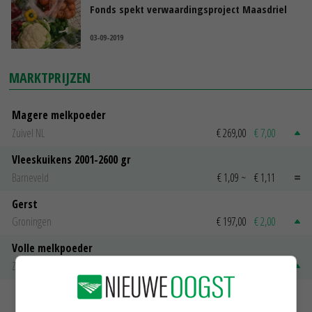
Fonds spekt verwaardingsproject Maasdriel
03-09-2019
MARKTPRIJZEN
Magere melkpoeder
Zuivel NL
€ 269,00
€ 7,00
Vleeskuikens 2001-2600 gr
Barneveld
€ 1,09
~
€ 1,11
Gerst
Groningen
€ 197,00
€ 2,00
Volle melkpoeder
Zuivel NL
€ 345,00
€ 20,00
MEER MARKTPRIJZEN