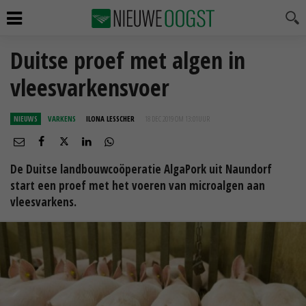
Duitse proef met algen in
vleesvarkensvoer
NIEUWS
VARKENS
ILONA LESSCHER
18 DEC 2019 OM 13:01
UUR
De Duitse landbouwcoöperatie AlgaPork uit Naundorf
start een proef met het voeren van microalgen aan
vleesvarkens.