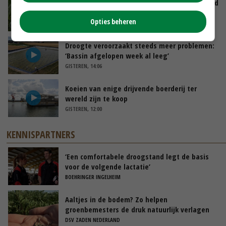
Limburgse mais van Frijns doet het verrassend
goed
Opties beheren
VANDAAG, 10:00
Droogte veroorzaakt steeds meer problemen:
‘Bassin afgelopen week al leeg’
GISTEREN, 14:06
Koeien van enige drijvende boerderij ter
wereld zijn te koop
GISTEREN, 12:00
KENNISPARTNERS
‘Een comfortabele droogstand legt de basis
voor de volgende lactatie’
BOEHRINGER INGELHEIM
Aaltjes in de bodem? Zo helpen
groenbemesters de druk natuurlijk verlagen
DSV ZADEN NEDERLAND