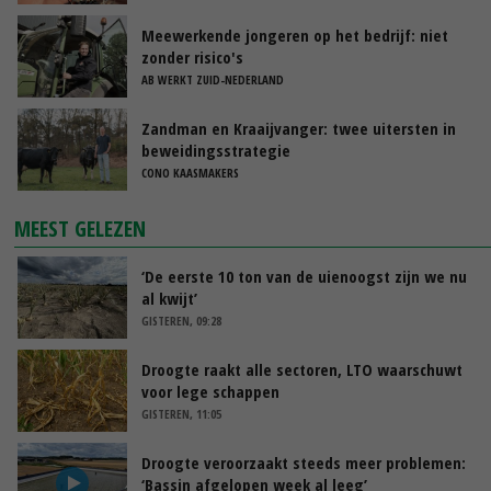
Meewerkende jongeren op het bedrijf: niet
zonder risico's
AB WERKT ZUID-NEDERLAND
Zandman en Kraaijvanger: twee uitersten in
beweidingsstrategie
CONO KAASMAKERS
MEEST GELEZEN
‘De eerste 10 ton van de uienoogst zijn we nu
al kwijt’
GISTEREN, 09:28
Droogte raakt alle sectoren, LTO waarschuwt
voor lege schappen
GISTEREN, 11:05
Droogte veroorzaakt steeds meer problemen:
‘Bassin afgelopen week al leeg’