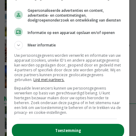
VANDAAG, 16:27
Gepersonaliseerde advertenties en content,
advertentie- en contentmetingen,
‘Rendement van Krullvarkens komt van de
doelgroepenonderzoek en ontwikkeling van diensten
overkant’
VANDAAG, 15:30
Informatie op een apparaat opslaan en/of openen
Oorlogen en El Niño stuwen voedselprijzen op
Meer informatie
Uw persoonsgegevens worden verwerkt en informatie van uw
VANDAAG, 15:04
apparaat (cookies, unieke ID's en andere apparaatgegevens)
kan worden opgeslagen door, geopend door en gedeeld met
4 partners of specifiek door deze site worden gebruikt. Wij en
Nettowinst Royal A-ware onder druk ondanks
onze partners kunnen precieze geolocatiegegevens
hogere omzet
gebruiken.
Lijst met partners.
VANDAAG, 14:35
Bepaalde leveranciers kunnen uw persoonsgegevens
verwerken op basis van gerechtvaardigd belang. U kunt
NIEUWSTE VIDEO'S
hiertegen bezwaar maken door uw opties hieronder te
beheren. Zoek onderaan deze pagina of in het sitemenu naar
een link om uw toestemming te beheren of in te trekken via de
Oekraïne-vlogger Kees Huizinga: ‘Bezoek van
privacy- en cookie-instellingen.
de ambassade mag zelf groente plukken’
VANDAAG, 12:00
Toestemming