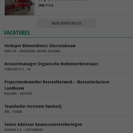
2008, P.O.A.
MEER ADVERTENTIES
VACATURES
Verkoper Binnendienst Glastuinbouw
KARO BV - ZWAAGDIJK, NOORD-HOLLAND,
Accountmanager Organische Bodemverbeteraars
COMGOED B.V. - NL
Projectmedewerker BoerenNetwerk – Natuurinclusieve
Landbouw
WIJ.LAND - ABCOUDE
Teamleider instroom kwekerij
IBN - SCHAIJK
Senior Adviseur Gewassenverzekeringen
AGRIVER U.A. - ZOETERMEER