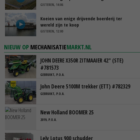
GISTEREN, 14:06
Koeien van enige drijvende boerderij ter
wereld zijn te koop
GISTEREN, 12:00
NIEUW OP
MECHANISATIE
MARKT.NL
JOHN DEERE X350R ZITMAAIER 42" (STE)
#781573
GEBRUIKT, P.O.A.
John Deere 5100M trekker (ETT) #782329
GEBRUIKT, P.O.A.
New Holland BOOMER 25
2019, P.O.A.
Lely Lotus 900 schudder