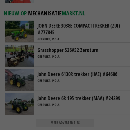
NIEUW OP
MECHANISATIE
MARKT.NL
JOHN DEERE 3038E COMPACTTREKKER (ZUI)
#777845
GEBRUIKT, P.O.A.
Grasshopper 526V52 Zeroturn
GEBRUIKT, P.O.A.
John Deere 6130R trekker (HAE) #64686
GEBRUIKT, P.O.A.
John Deere 6R 195 trekker (MAA) #24299
GEBRUIKT, P.O.A.
MEER ADVERTENTIES