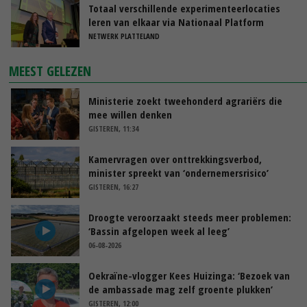
Totaal verschillende experimenteerlocaties
leren van elkaar via Nationaal Platform
NETWERK PLATTELAND
MEEST GELEZEN
Ministerie zoekt tweehonderd agrariërs die
mee willen denken
GISTEREN, 11:34
Kamervragen over onttrekkingsverbod,
minister spreekt van ‘ondernemersrisico’
GISTEREN, 16:27
Droogte veroorzaakt steeds meer problemen:
‘Bassin afgelopen week al leeg’
06-08-2026
Oekraïne-vlogger Kees Huizinga: ‘Bezoek van
de ambassade mag zelf groente plukken’
GISTEREN, 12:00