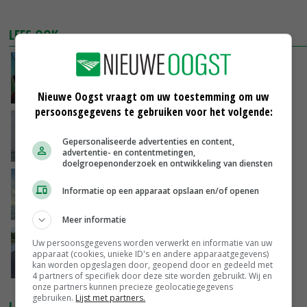
LEES OOK
Rijksvastgoed gaat hernieuwbare energie
opwekken
15-11-2019
Nieuwe Oogst vraagt om uw toestemming om uw
persoonsgegevens te gebruiken voor het volgende:
Tweede Kamer stemt in met sterke stijging
stroomtaks
Gepersonaliseerde advertenties en content,
14-11-2019
advertentie- en contentmetingen,
doelgroepenonderzoek en ontwikkeling van diensten
'Maas en Waal' op een dag twee
Informatie op een apparaat opslaan en/of openen
energiecoöperaties rijker
01-11-2019
Meer informatie
Noord-Holland investeert 4,5 miljoen euro in
Uw persoonsgegevens worden verwerkt en informatie van uw
zonne-energie
apparaat (cookies, unieke ID's en andere apparaatgegevens)
kan worden opgeslagen door, geopend door en gedeeld met
25-10-2019
4 partners of specifiek door deze site worden gebruikt. Wij en
onze partners kunnen precieze geolocatiegegevens
gebruiken.
Lijst met partners.
LAATSTE NIEUWS