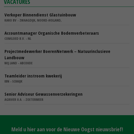
VACATURES
Verkoper Binnendienst Glastuinbouw
KARO BV - ZWAAGDIJK, NOORD-HOLLAND,
Accountmanager Organische Bodemverbeteraars
COMGOED B.V. - NL
Projectmedewerker BoerenNetwerk – Natuurinclusieve
Landbouw
WIJ.LAND - ABCOUDE
Teamleider instroom kwekerij
IBN - SCHAIJK
Senior Adviseur Gewassenverzekeringen
AGRIVER U.A. - ZOETERMEER
Meld u hier aan voor de Nieuwe Oogst nieuwsbrief!