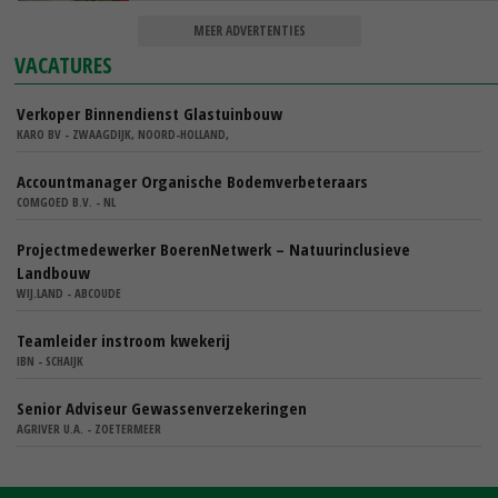
MEER ADVERTENTIES
VACATURES
Verkoper Binnendienst Glastuinbouw
KARO BV - ZWAAGDIJK, NOORD-HOLLAND,
Accountmanager Organische Bodemverbeteraars
COMGOED B.V. - NL
Projectmedewerker BoerenNetwerk – Natuurinclusieve
Landbouw
WIJ.LAND - ABCOUDE
Teamleider instroom kwekerij
IBN - SCHAIJK
Senior Adviseur Gewassenverzekeringen
AGRIVER U.A. - ZOETERMEER