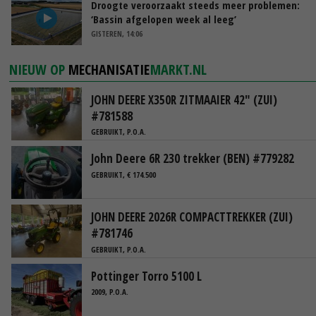
Droogte veroorzaakt steeds meer problemen:
‘Bassin afgelopen week al leeg’
GISTEREN, 14:06
NIEUW OP
MECHANISATIE
MARKT.NL
JOHN DEERE X350R ZITMAAIER 42" (ZUI)
#781588
GEBRUIKT, P.O.A.
John Deere 6R 230 trekker (BEN) #779282
GEBRUIKT, € 174.500
JOHN DEERE 2026R COMPACTTREKKER (ZUI)
#781746
GEBRUIKT, P.O.A.
Pottinger Torro 5100 L
2009, P.O.A.