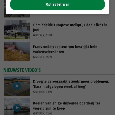
‘Door hittegolf is aantal terugkomers bij
Opties beheren
zeugen verdubbeld’
VANDAAG, 06:19
Gemiddelde Europese melkprijs daalt licht in
juni
GISTEREN, 17:04
Frans onderzoekcentrum bestrijkt hele
varkensvleesketen
GISTEREN, 15:29
NIEUWSTE VIDEO'S
Droogte veroorzaakt steeds meer problemen:
‘Bassin afgelopen week al leeg’
GISTEREN, 14:06
Koeien van enige drijvende boerderij ter
wereld zijn te koop
GISTEREN, 12:00