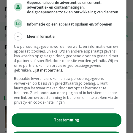
Gepersonaliseerde advertenties en content,
advertentie- en contentmetingen,
Fontane
doelgroepenonderzoek en ontwikkeling van diensten
PotatoNL
€ 15,00
~
€ 23,00
Informatie op een apparaat opslaan en/of openen
Fritesgeschikt NL Du Be
PotatoNL
€ 15,00
~
€ 23,00
Meer informatie
Peen
Uw persoonsgegevens worden verwerkt en informatie van uw
apparaat (cookies, unieke ID's en andere apparaatgegevens)
Noteringen
€ 26,00
~
€ 33,00
kan worden opgeslagen door, geopend door en gedeeld met
4 partners of specifiek door deze site worden gebruikt. Wij en
Uien Middenmeer Geel 30-60% grof
onze partners kunnen precieze geolocatiegegevens
gebruiken.
Lijst met partners.
Noteringen
€ 0,00
~
€ 0,00
Bepaalde leveranciers kunnen uw persoonsgegevens
verwerken op basis van gerechtvaardigd belang. U kunt
MEER MARKTPRIJZEN
hiertegen bezwaar maken door uw opties hieronder te
beheren. Zoek onderaan deze pagina of in het sitemenu naar
LAATSTE NIEUWS
een link om uw toestemming te beheren of in te trekken via de
privacy- en cookie-instellingen.
Boterberg zit echt herstel zuivelmarkt in de
weg
Toestemming
VANDAAG, 08:59