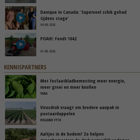
Danique in Canada: ‘Superveel schik gehad
tijdens stage’
04-08-2026
POAH!: Fendt 1042
01-08-2026
KENNISPARTNERS
Met fosfaatbladbemesting meer energie,
meer groei en meer knollen
YARA
Virusdruk vraagt om bredere aanpak in
pootaardappelen
HOLLAND FYTO
Aaltjes in de bodem? Zo helpen
groenbemesters de druk natuurlijk verlagen