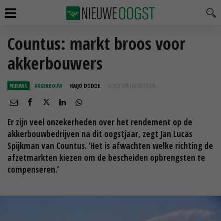
Countus: markt broos voor
akkerbouwers
NIEUWS
AKKERBOUW
HAIJO DODDE
16 NOV 2019 OM 08:17
UUR
Er zijn veel onzekerheden over het rendement op de
akkerbouwbedrijven na dit oogstjaar, zegt Jan Lucas
Spijkman van Countus. ‘Het is afwachten welke richting de
afzetmarkten kiezen om de bescheiden opbrengsten te
compenseren.’