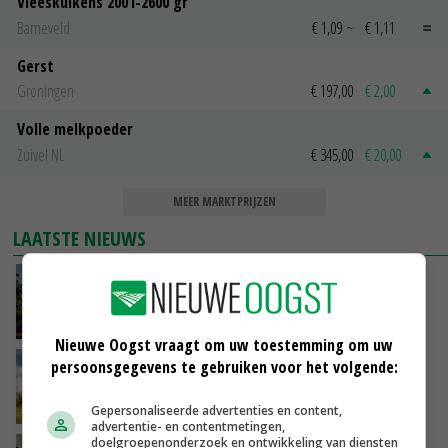
Vleeskuikens 2001-2600 gr
Barneveld
€ 1,09
~
€ 1,11
Gerst
Groningen
€ 197,00
€ 2,00
Volle melkpoeder
Zuivel NL
€ 345,00
€ 20,00
MEER MARKTPRIJZEN
LAATSTE NIEUWS
Kamervragen over onttrekkingsverbod,
minister spreekt van ‘ondernemersrisico’
GISTEREN, 16:27
Nieuwe Oogst vraagt om uw toestemming om uw
persoonsgegevens te gebruiken voor het volgende:
‘Rendement van Krullvarkens komt van de
overkant’
GISTEREN, 15:30
Gepersonaliseerde advertenties en content,
advertentie- en contentmetingen,
doelgroepenonderzoek en ontwikkeling van diensten