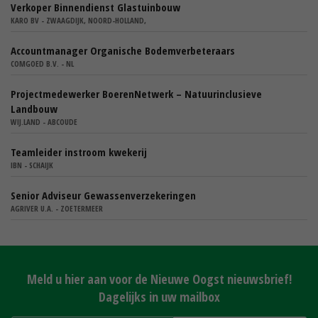
Verkoper Binnendienst Glastuinbouw
KARO BV - ZWAAGDIJK, NOORD-HOLLAND,
Accountmanager Organische Bodemverbeteraars
COMGOED B.V. - NL
Projectmedewerker BoerenNetwerk – Natuurinclusieve
Landbouw
WIJ.LAND - ABCOUDE
Teamleider instroom kwekerij
IBN - SCHAIJK
Senior Adviseur Gewassenverzekeringen
AGRIVER U.A. - ZOETERMEER
Meld u hier aan voor de Nieuwe Oogst nieuwsbrief!
Dagelijks in uw mailbox