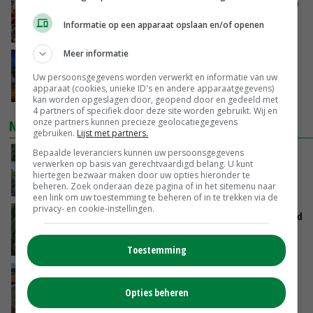
Oorlogen en El Niño stuwen voedselprijzen op
Informatie op een apparaat opslaan en/of openen
GISTEREN, 15:04
Meer informatie
Nettowinst Royal A-ware onder druk ondanks
hogere omzet
Uw persoonsgegevens worden verwerkt en informatie van uw
apparaat (cookies, unieke ID's en andere apparaatgegevens)
GISTEREN, 14:35
kan worden opgeslagen door, geopend door en gedeeld met
4 partners of specifiek door deze site worden gebruikt. Wij en
onze partners kunnen precieze geolocatiegegevens
NIEUWSTE VIDEO'S
gebruiken.
Lijst met partners.
Bepaalde leveranciers kunnen uw persoonsgegevens
Oekraïne-vlogger Kees Huizinga: ‘Bezoek van
verwerken op basis van gerechtvaardigd belang. U kunt
de ambassade mag zelf groente plukken’
hiertegen bezwaar maken door uw opties hieronder te
GISTEREN, 12:00
beheren. Zoek onderaan deze pagina of in het sitemenu naar
een link om uw toestemming te beheren of in te trekken via de
privacy- en cookie-instellingen.
Limburgse mais van Frijns doet het verrassend
goed
GISTEREN, 10:00
Toestemming
Droogte veroorzaakt steeds meer problemen:
‘Bassin afgelopen week al leeg’
Opties beheren
06-08-2026