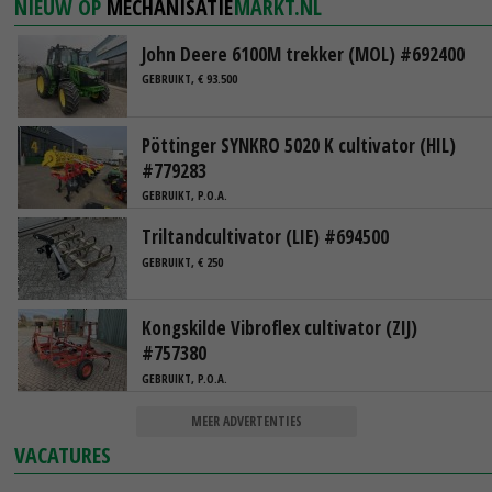
NIEUW OP
MECHANISATIE
MARKT.NL
John Deere 6100M trekker (MOL) #692400
GEBRUIKT, € 93.500
Pöttinger SYNKRO 5020 K cultivator (HIL)
#779283
GEBRUIKT, P.O.A.
Triltandcultivator (LIE) #694500
GEBRUIKT, € 250
Kongskilde Vibroflex cultivator (ZIJ)
#757380
GEBRUIKT, P.O.A.
MEER ADVERTENTIES
VACATURES