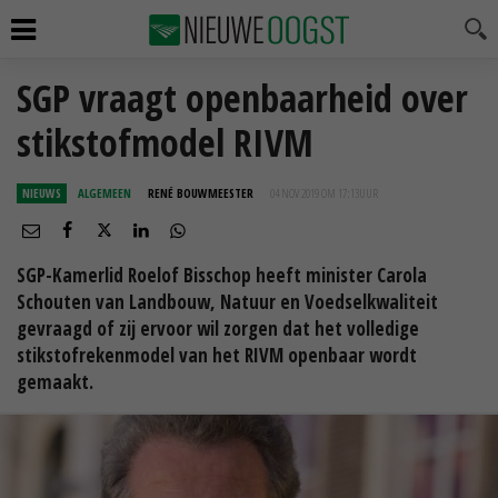
SGP vraagt openbaarheid over
stikstofmodel RIVM
NIEUWS
ALGEMEEN
RENÉ BOUWMEESTER
04 NOV 2019 OM 17:13
UUR
SGP-Kamerlid Roelof Bisschop heeft minister Carola
Schouten van Landbouw, Natuur en Voedselkwaliteit
gevraagd of zij ervoor wil zorgen dat het volledige
stikstofrekenmodel van het RIVM openbaar wordt
gemaakt.