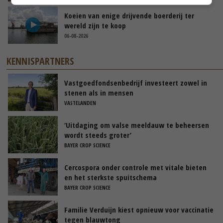
Koeien van enige drijvende boerderij ter
wereld zijn te koop
06-08-2026
KENNISPARTNERS
Vastgoedfondsenbedrijf investeert zowel in
stenen als in mensen
VASTELANDEN
‘Uitdaging om valse meeldauw te beheersen
wordt steeds groter’
BAYER CROP SCIENCE
Cercospora onder controle met vitale bieten
en het sterkste spuitschema
BAYER CROP SCIENCE
Familie Verduijn kiest opnieuw voor vaccinatie
tegen blauwtong