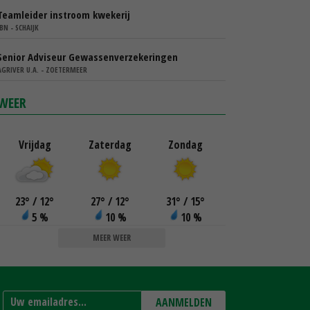
Teamleider instroom kwekerij
IBN - SCHAIJK
Senior Adviseur Gewassenverzekeringen
AGRIVER U.A. - ZOETERMEER
WEER
Vrijdag
Zaterdag
Zondag
23
°
/ 12
°
27
°
/ 12
°
31
°
/ 15
°
5 %
10 %
10 %
MEER WEER
AANMELDEN