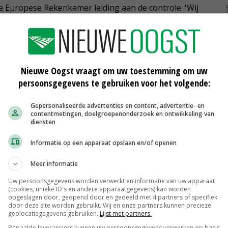
 de Europese Rekenkamer leiding aan de controle. 'Wij
d werd besteed om de lidstaten te helpen de crisis het
Nieuwe Oogst vraagt om uw toestemming om uw
persoonsgegevens te gebruiken voor het volgende:
opees Parlement
Gepersonaliseerde advertenties en content, advertentie- en
contentmetingen, doelgroepenonderzoek en ontwikkeling van
diensten
Informatie op een apparaat opslaan en/of openen
Meer informatie
Uw persoonsgegevens worden verwerkt en informatie van uw apparaat
(cookies, unieke ID's en andere apparaatgegevens) kan worden
n
Hoe jonger moederkoe, hoe ouder
opgeslagen door, geopend door en gedeeld met 4 partners of specifiek
dochter
door deze site worden gebruikt. Wij en onze partners kunnen precieze
geolocatiegegevens gebruiken.
Lijst met partners.
22-10-2019
Bepaalde leveranciers kunnen uw persoonsgegevens verwerken op basis