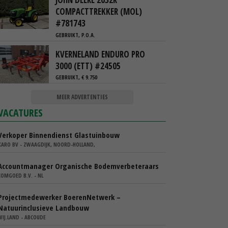
COMPACTTREKKER (MOL)
#781743
GEBRUIKT, P.O.A.
KVERNELAND ENDURO PRO
3000 (ETT) #24505
GEBRUIKT, € 9.750
MEER ADVERTENTIES
VACATURES
Verkoper Binnendienst Glastuinbouw
KARO BV - ZWAAGDIJK, NOORD-HOLLAND,
Accountmanager Organische Bodemverbeteraars
COMGOED B.V. - NL
Projectmedewerker BoerenNetwerk –
Natuurinclusieve Landbouw
WIJ.LAND - ABCOUDE