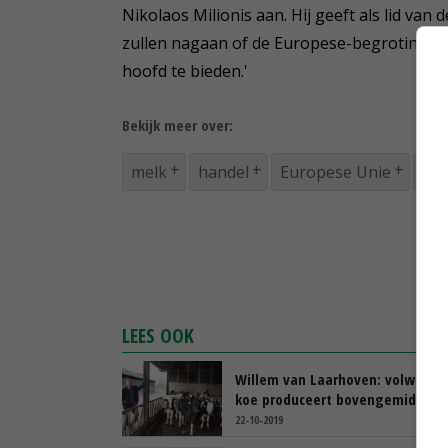
Nikolaos Milionis aan. Hij geeft als lid van
zullen nagaan of de Europese-begroting goe
hoofd te bieden.'
Bekijk meer over:
melk
handel
Europese Unie
Eur
LEES OOK
Willem van Laarhoven: volwasse
koe produceert bovengemiddeld
22-10-2019