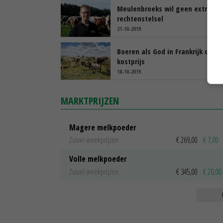
Meulenbroeks wil geen extra
rechtenstelsel
21-10-2019
Boeren als God in Frankrijk door 
kostprijs
18-10-2019
MARKTPRIJZEN
Magere melkpoeder
Zuivel weekprijzen
€ 269,00
€ 7,00
Volle melkpoeder
Zuivel weekprijzen
€ 345,00
€ 20,00