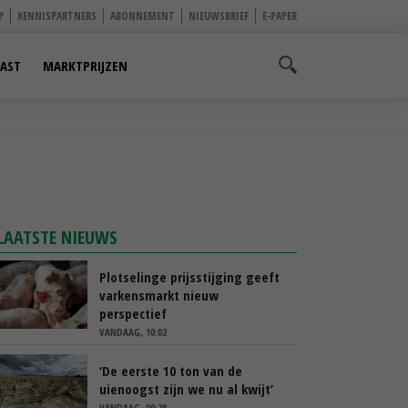
P
KENNISPARTNERS
ABONNEMENT
NIEUWSBRIEF
E-PAPER
AST
MARKTPRIJZEN
LAATSTE NIEUWS
Plotselinge prijsstijging geeft
varkensmarkt nieuw
perspectief
VANDAAG, 10:02
‘De eerste 10 ton van de
uienoogst zijn we nu al kwijt’
VANDAAG, 09:28