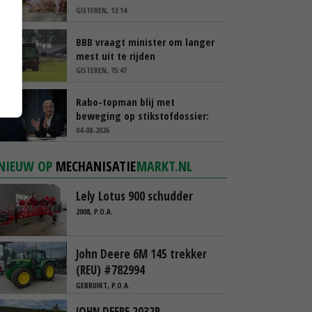
GISTEREN, 13:14
BBB vraagt minister om langer
mest uit te rijden
GISTEREN, 15:47
Rabo-topman blij met
beweging op stikstofdossier:
‘Verdienmodel van boeren blijft
04-08-2026
cruciaal’
NIEUW OP
MECHANISATIE
MARKT.NL
Lely Lotus 900 schudder
2008, P.O.A.
John Deere 6M 145 trekker
(REU) #782994
GEBRUIKT, P.O.A.
JOHN DEERE 2032R