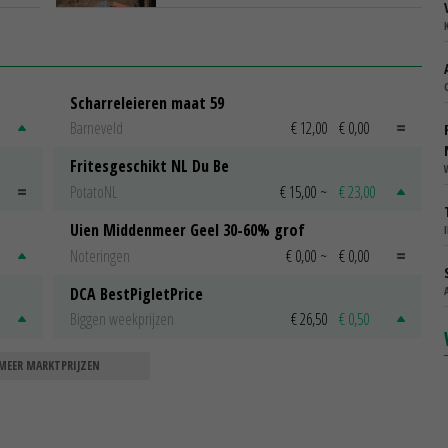
Scharreleieren maat 59
Barneveld
€ 12,00
€ 0,00
Fritesgeschikt NL Du Be
PotatoNL
€ 15,00
~
€ 23,00
Uien Middenmeer Geel 30-60% grof
Noteringen
€ 0,00
~
€ 0,00
DCA BestPigletPrice
Biggen weekprijzen
€ 26,50
€ 0,50
MEER MARKTPRIJZEN