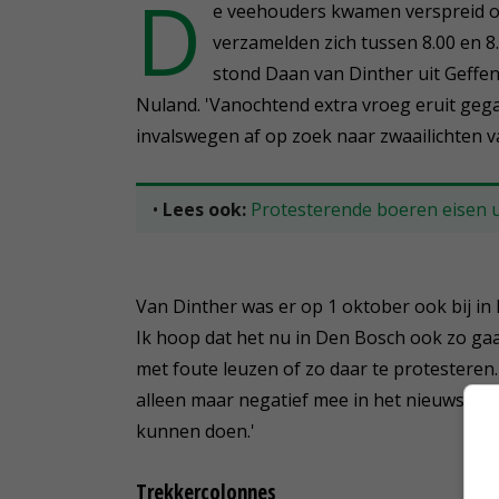
D
seconds
e veehouders kwamen verspreid ov
of
2
verzamelden zich tussen 8.00 en 8
minutes,
stond Daan van Dinther uit Geffen 
12
seconds
Volume
Nuland. 'Vanochtend extra vroeg eruit gegaa
90%
invalswegen af op zoek naar zwaailichten v
•
Lees ook:
Protesterende boeren eisen u
Van Dinther was er op 1 oktober ook bij i
Ik hoop dat het nu in Den Bosch ook zo gaat 
met foute leuzen of zo daar te protesteren.
alleen maar negatief mee in het nieuws. Maar
kunnen doen.'
Trekkercolonnes