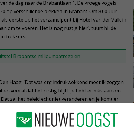
er de dag naar de Brabantlaan 1. De vroege vogels
.30 op verschillende plekken in Brabant. Om 8.00 uur
als eerste op het verzamelpunt bij Hotel Van der Valk in
n om te voeren. Het is nog rustig hier', tuurt hij de
an trekkers.
itstel Brabantse milieumaatregelen
n Den Haag. 'Dat was erg indrukwekkend moet ik zeggen.
en vooral dat het rustig blijft. Je hebt er niks aan om
 Dat zal het beleid echt niet veranderen en je komt er
 het is goed om erbij te zijn, dat is het enige wat we