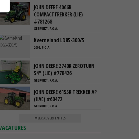
JOHN DEERE 4066R
COMPACTTREKKER (LIE)
#781268
GEBRUIKT, P.O.A.
Kverneland LD85-300/5
2002, P.O.A.
JOHN DEERE Z740R ZEROTURN
54" (LIE) #778426
GEBRUIKT, P.O.A.
JOHN DEERE 6155R TREKKER AP
(HAE) #60472
GEBRUIKT, P.O.A.
MEER ADVERTENTIES
VACATURES