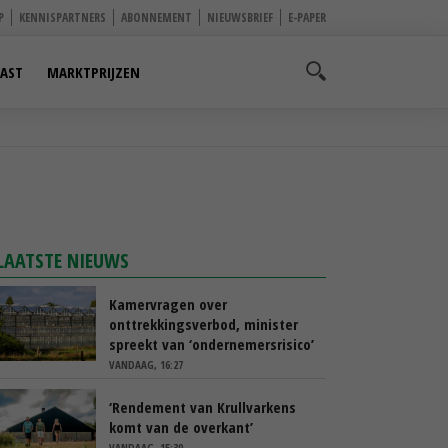
P
KENNISPARTNERS
ABONNEMENT
NIEUWSBRIEF
E-PAPER
AST
MARKTPRIJZEN
LAATSTE NIEUWS
Kamervragen over
onttrekkingsverbod, minister
spreekt van ‘ondernemersrisico’
VANDAAG, 16:27
‘Rendement van Krullvarkens
komt van de overkant’
VANDAAG, 15:30