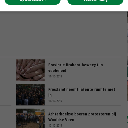
ord-Brabant
Provincie Brabant beweegt in
veebeleid
11-10-2019
Friesland neemt latente ruimte niet
in
11-10-2019
Achterhoekse boeren protesteren bij
Wooldse Veen
10-10-2019