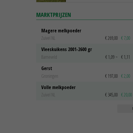
MARKTPRIJZEN
Magere melkpoeder
Zuivel NL
€ 269,00
€ 7,00
Vleeskuikens 2001-2600 gr
Barneveld
€ 1,09
~
€ 1,11
Gerst
Groningen
€ 197,00
€ 2,00
Volle melkpoeder
Zuivel NL
€ 345,00
€ 20,00