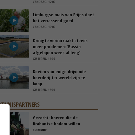
VANDAAG, 12:00
Limburgse mais van Frijns doet
het verrassend goed
VANDAAG, 10:00
Droogte veroorzaakt steeds
meer problemen: ‘Bassin
afgelopen week al leeg’
GISTEREN, 14:06
Koeien van enige drijvende
boerderij ter wereld zijn te
koop
GISTEREN, 12:00
KENNISPARTNERS
Gezocht: boeren die de
Brabantse bodem willen
verbeteren
BODEMUP