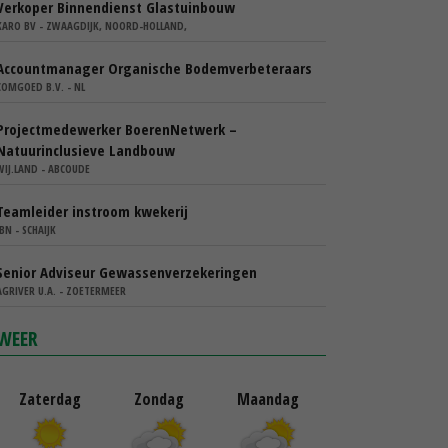
Verkoper Binnendienst Glastuinbouw
KARO BV - ZWAAGDIJK, NOORD-HOLLAND,
Accountmanager Organische Bodemverbeteraars
COMGOED B.V. - NL
Projectmedewerker BoerenNetwerk –
Natuurinclusieve Landbouw
WIJ.LAND - ABCOUDE
Teamleider instroom kwekerij
IBN - SCHAIJK
Senior Adviseur Gewassenverzekeringen
AGRIVER U.A. - ZOETERMEER
WEER
Zaterdag
Zondag
Maandag