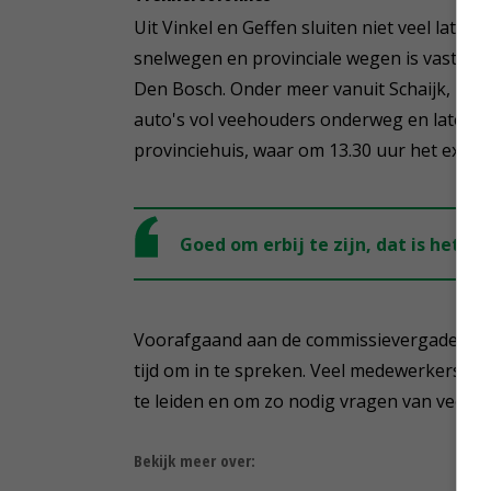
Uit Vinkel en Geffen sluiten niet veel late
snelwegen en provinciale wegen is vastgeste
Den Bosch. Onder meer vanuit Schaijk, Boxt
auto's vol veehouders onderweg en later v
provinciehuis, waar om 13.30 uur het extra 
Goed om erbij te zijn, dat is het 
Voorafgaand aan de commissievergadering
tijd om in te spreken. Veel medewerkers va
te leiden en om zo nodig vragen van veeh
Bekijk meer over: