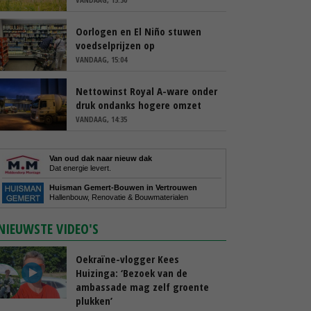
Oorlogen en El Niño stuwen
voedselprijzen op
VANDAAG, 15:04
Nettowinst Royal A-ware onder
druk ondanks hogere omzet
VANDAAG, 14:35
Van oud dak naar nieuw dak
Dat energie levert.
Huisman Gemert-Bouwen in Vertrouwen
Hallenbouw, Renovatie & Bouwmaterialen
NIEUWSTE VIDEO'S
Oekraïne-vlogger Kees
Huizinga: ‘Bezoek van de
ambassade mag zelf groente
plukken’