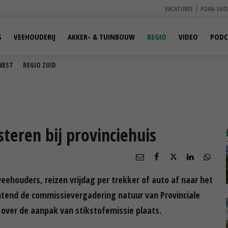
VACATURES
POAH-SHO
S
VEEHOUDERIJ
AKKER- & TUINBOUW
REGIO
VIDEO
PODC
WEST
REGIO ZUID
teren bij provinciehuis
ehouders, reizen vrijdag per trekker of auto af naar het
chtend de commissievergadering natuur van Provinciale
over de aanpak van stikstofemissie plaats.