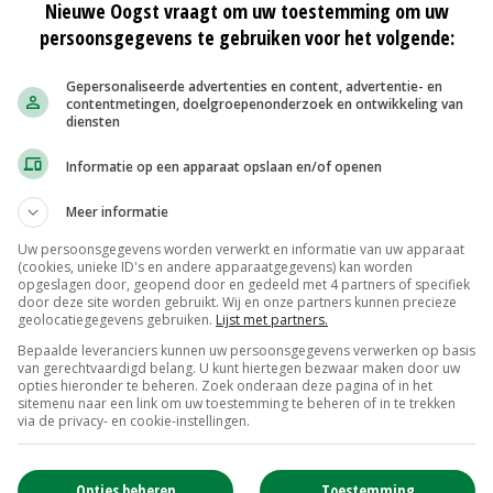
Nieuwe Oogst vraagt om uw toestemming om uw
r nog drie veehouders aan. Nadat de snelste route zonder
persoonsgegevens te gebruiken voor het volgende:
ld, vertrekt het kwartet trekkers om 8.30 uur richting
el en Drunen zijn er dan ook al trekkercolonnes en
Gepersonaliseerde advertenties en content, advertentie- en
contentmetingen, doelgroepenonderzoek en ontwikkeling van
andaag zullen er nog meer boeren afreizen naar het
diensten
Statendebat plaatsvindt.
Informatie op een apparaat opslaan en/of openen
Meer informatie
enige wat we kunnen doen
Uw persoonsgegevens worden verwerkt en informatie van uw apparaat
(cookies, unieke ID's en andere apparaatgegevens) kan worden
opgeslagen door, geopend door en gedeeld met 4 partners of specifiek
door deze site worden gebruikt. Wij en onze partners kunnen precieze
geolocatiegegevens gebruiken.
Lijst met partners.
 kregen boeren en ZLTO-bestuurders drie kwartier de
Bepaalde leveranciers kunnen uw persoonsgegevens verwerken op basis
van gerechtvaardigd belang. U kunt hiertegen bezwaar maken door uw
n ZLTO zijn ter plekke aanwezig om alles in goede banen
opties hieronder te beheren. Zoek onderaan deze pagina of in het
ouders te beantwoorden.
sitemenu naar een link om uw toestemming te beheren of in te trekken
via de privacy- en cookie-instellingen.
Opties beheren
Toestemming