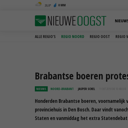
0 MM
20,8
NIEUW
ALLE REGIO'S
REGIO NOORD
REGIO OOST
REGIO 
Brabantse boeren protes
NIEUWS
NOORD-BRABANT
JASPER SCHEL
11 OKT 2019 OM 10:48
UUR
Honderden Brabantse boeren, voornamelijk ve
provinciehuis in Den Bosch. Daar vindt vano
Staten en vanmiddag het extra Statendebat 