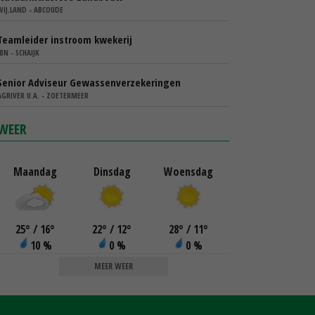
WIJ.LAND - ABCOUDE
Teamleider instroom kwekerij
IBN - SCHAIJK
Senior Adviseur Gewassenverzekeringen
AGRIVER U.A. - ZOETERMEER
WEER
Maandag
Dinsdag
Woensdag
25
°
/ 16
°
22
°
/ 12
°
28
°
/ 11
°
10 %
0 %
0 %
MEER WEER