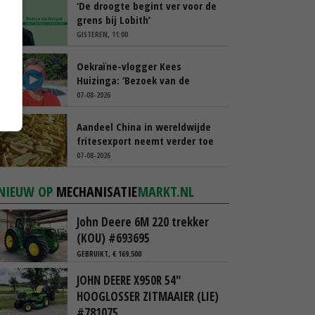
‘De droogte begint ver voor de
grens bij Lobith’
GISTEREN, 11:00
Oekraïne-vlogger Kees
Huizinga: ‘Bezoek van de
ambassade mag zelf groente
07-08-2026
plukken’
Aandeel China in wereldwijde
fritesexport neemt verder toe
07-08-2026
NIEUW OP
MECHANISATIE
MARKT.NL
John Deere 6M 220 trekker
(KOU) #693695
GEBRUIKT, € 169.500
JOHN DEERE X950R 54"
HOOGLOSSER ZITMAAIER (LIE)
#781075