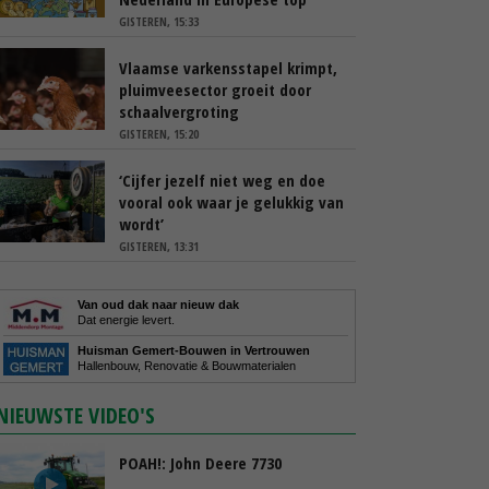
GISTEREN, 15:33
Vlaamse varkensstapel krimpt,
pluimveesector groeit door
schaalvergroting
GISTEREN, 15:20
‘Cijfer jezelf niet weg en doe
vooral ook waar je gelukkig van
wordt’
GISTEREN, 13:31
Van oud dak naar nieuw dak
Dat energie levert.
Huisman Gemert-Bouwen in Vertrouwen
Hallenbouw, Renovatie & Bouwmaterialen
NIEUWSTE VIDEO'S
POAH!: John Deere 7730