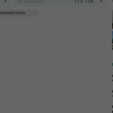
Barneveld kooieieren
€ 9,10
€ 0,00
MEER MARKTPRIJZEN