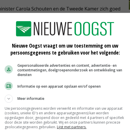
nister Carola Schouten en de Tweede Kamer zich goed
ze adviezen. De NVP vraagt de politiek 'het linkse tij te
bodem behouden blijven voor Nederland'. De
heel goed naast een verantwoordelijk natuurbeheer.
Nieuwe Oogst vraagt om uw toestemming om uw
persoonsgegevens te gebruiken voor het volgende:
de stallen
Gepersonaliseerde advertenties en content, advertentie- en
contentmetingen, doelgroepenonderzoek en ontwikkeling van
diensten
s worden afgedwongen. Het gaat nu in Nederland
gvallen van veel banen in en rond de veehouderij kon
Informatie op een apparaat opslaan en/of openen
ns het volgende urgente probleem worden', stelt de
Meer informatie
Uw persoonsgegevens worden verwerkt en informatie van uw apparaat
(cookies, unieke ID's en andere apparaatgegevens) kan worden
opgeslagen door, geopend door en gedeeld met 4 partners of specifiek
door deze site worden gebruikt. Wij en onze partners kunnen precieze
geolocatiegegevens gebruiken.
Lijst met partners.