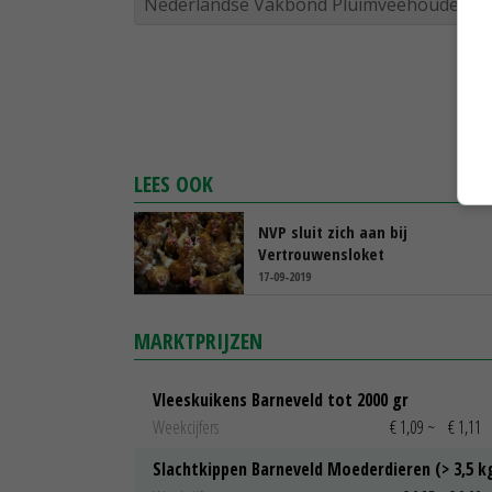
Nederlandse Vakbond Pluimveehouders
LEES OOK
NVP sluit zich aan bij
Vertrouwensloket
17-09-2019
MARKTPRIJZEN
Vleeskuikens Barneveld tot 2000 gr
Weekcijfers
€ 1,09
~
€ 1,11
Slachtkippen Barneveld Moederdieren (> 3,5 k