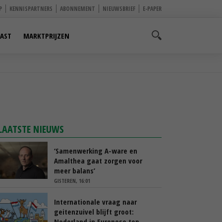
P
KENNISPARTNERS
ABONNEMENT
NIEUWSBRIEF
E-PAPER
AST
MARKTPRIJZEN
LAATSTE NIEUWS
‘Samenwerking A-ware en
Amalthea gaat zorgen voor
meer balans’
GISTEREN, 16:01
Internationale vraag naar
geitenzuivel blijft groot:
Nederland in Europese top