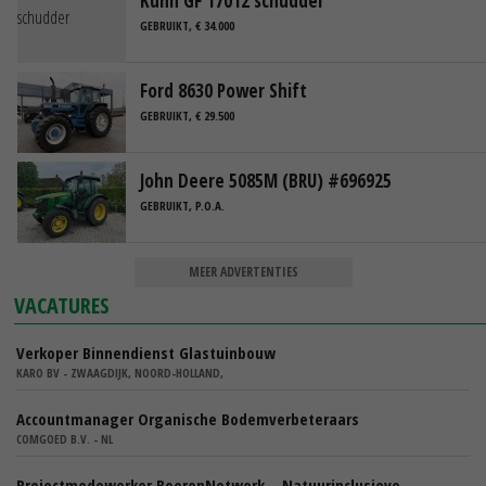
Kuhn GF 17012 schudder
GEBRUIKT, € 34.000
Ford 8630 Power Shift
GEBRUIKT, € 29.500
John Deere 5085M (BRU) #696925
GEBRUIKT, P.O.A.
MEER ADVERTENTIES
VACATURES
Verkoper Binnendienst Glastuinbouw
KARO BV - ZWAAGDIJK, NOORD-HOLLAND,
Accountmanager Organische Bodemverbeteraars
COMGOED B.V. - NL
Projectmedewerker BoerenNetwerk – Natuurinclusieve