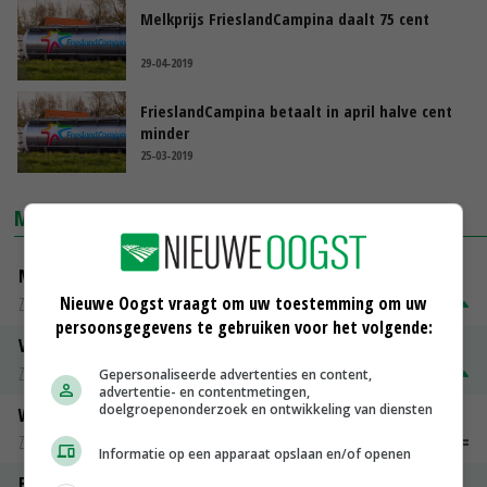
Melkprijs FrieslandCampina daalt 75 cent
29-04-2019
FrieslandCampina betaalt in april halve cent
minder
25-03-2019
MARKTPRIJZEN
Magere melkpoeder
Nieuwe Oogst vraagt om uw toestemming om uw
Zuivel weekprijzen
€ 269,00
€ 7,00
persoonsgegevens te gebruiken voor het volgende:
Volle melkpoeder
Zuivel weekprijzen
€ 345,00
€ 20,00
Gepersonaliseerde advertenties en content,
advertentie- en contentmetingen,
doelgroepenonderzoek en ontwikkeling van diensten
Weipoeder
Zuivel weekprijzen
€ 134,00
€ 0,00
Informatie op een apparaat opslaan en/of openen
Boeren Gouda 12 kg