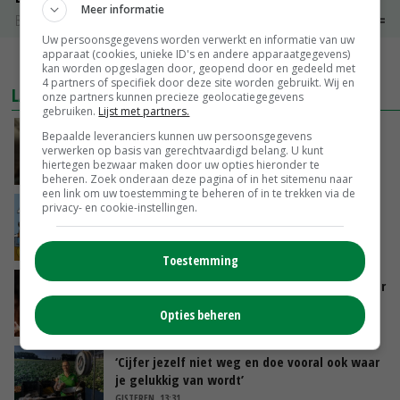
Meer informatie
Boerenkaas
€ 6,05
€ 0,00
Uw persoonsgegevens worden verwerkt en informatie van uw
apparaat (cookies, unieke ID's en andere apparaatgegevens)
MEER MARKTPRIJZEN
kan worden opgeslagen door, geopend door en gedeeld met
4 partners of specifiek door deze site worden gebruikt. Wij en
LAATSTE NIEUWS
onze partners kunnen precieze geolocatiegegevens
gebruiken.
Lijst met partners.
‘Samenwerking A-ware en Amalthea gaat
Bepaalde leveranciers kunnen uw persoonsgegevens
zorgen voor meer balans’
verwerken op basis van gerechtvaardigd belang. U kunt
hiertegen bezwaar maken door uw opties hieronder te
GISTEREN, 16:01
beheren. Zoek onderaan deze pagina of in het sitemenu naar
een link om uw toestemming te beheren of in te trekken via de
privacy- en cookie-instellingen.
Internationale vraag naar geitenzuivel blijft
groot: Nederland in Europese top
GISTEREN, 15:33
Toestemming
Vlaamse varkensstapel krimpt, pluimveesector
groeit door schaalvergroting
Opties beheren
GISTEREN, 15:20
‘Cijfer jezelf niet weg en doe vooral ook waar
je gelukkig van wordt’
GISTEREN, 13:31