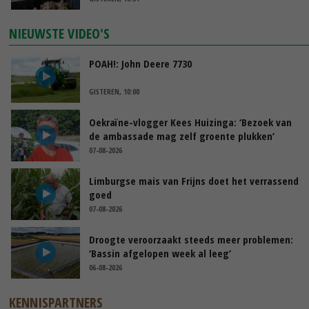
NIEUWSTE VIDEO'S
POAH!: John Deere 7730
GISTEREN, 10:00
Oekraïne-vlogger Kees Huizinga: ‘Bezoek van
de ambassade mag zelf groente plukken’
07-08-2026
Limburgse mais van Frijns doet het verrassend
goed
07-08-2026
Droogte veroorzaakt steeds meer problemen:
‘Bassin afgelopen week al leeg’
06-08-2026
KENNISPARTNERS