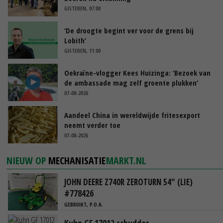
GISTEREN, 07:00
‘De droogte begint ver voor de grens bij
Lobith’
GISTEREN, 11:00
Oekraïne-vlogger Kees Huizinga: ‘Bezoek van
de ambassade mag zelf groente plukken’
07-08-2026
Aandeel China in wereldwijde fritesexport
neemt verder toe
07-08-2026
NIEUW OP
MECHANISATIE
MARKT.NL
JOHN DEERE Z740R ZEROTURN 54" (LIE)
#778426
GEBRUIKT, P.O.A.