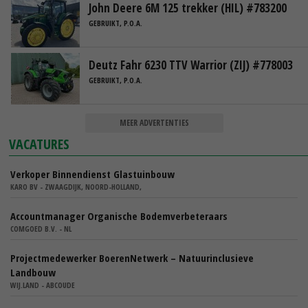
John Deere 6M 125 trekker (HIL) #783200
GEBRUIKT, P.O.A.
Deutz Fahr 6230 TTV Warrior (ZIJ) #778003
GEBRUIKT, P.O.A.
MEER ADVERTENTIES
VACATURES
Verkoper Binnendienst Glastuinbouw
KARO BV - ZWAAGDIJK, NOORD-HOLLAND,
Accountmanager Organische Bodemverbeteraars
COMGOED B.V. - NL
Projectmedewerker BoerenNetwerk – Natuurinclusieve
Landbouw
WIJ.LAND - ABCOUDE