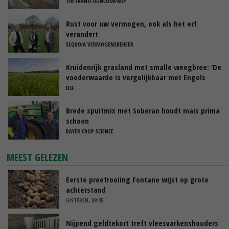
THETRANSITIONCOMPANY
Rust voor uw vermogen, ook als het erf
verandert
SEQUOIA VERMOGENSBEHEER
Kruidenrijk grasland met smalle weegbree: ‘De
voederwaarde is vergelijkbaar met Engels
raaigras’
DLF
Brede spuitmix met Soberan houdt mais prima
schoon
BAYER CROP SCIENCE
MEEST GELEZEN
Eerste proefrooiing Fontane wijst op grote
achterstand
GISTEREN, 09:35
Nijpend geldtekort treft vleesvarkenshouders