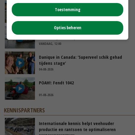
Droogte veroorzaakt steeds meer problemen:
Toestemming
‘Bassin afgelopen week al leeg’
VANDAAG, 14:06
Opties beheren
Koeien van enige drijvende boerderij ter
wereld zijn te koop
VANDAAG, 12:00
Danique in Canada: ‘Superveel schik gehad
tijdens stage’
04-08-2026
POAH!: Fendt 1042
01-08-2026
KENNISPARTNERS
Internationale kennis helpt veehouder
productie en rantsoen te optimaliseren