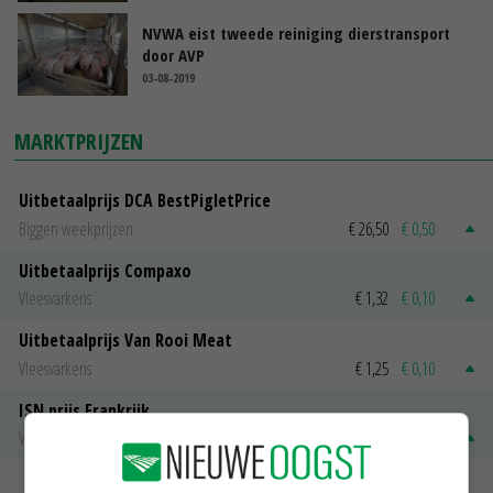
NVWA eist tweede reiniging dierstransport
door AVP
03-08-2019
MARKTPRIJZEN
Uitbetaalprijs DCA BestPigletPrice
Biggen weekprijzen
€ 26,50
€ 0,50
Uitbetaalprijs Compaxo
Vleesvarkens
€ 1,32
€ 0,10
Uitbetaalprijs Van Rooi Meat
Vleesvarkens
€ 1,25
€ 0,10
ISN prijs Frankrijk
Vleesvarkens
€ 1,78
€ 0,06
MEER MARKTPRIJZEN