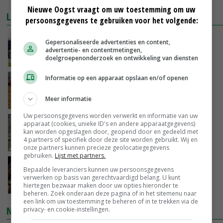
Nieuwe Oogst vraagt om uw toestemming om uw
LAATSTE NIEUWS
persoonsgegevens te gebruiken voor het volgende:
Gemiddelde Europese melkprijs daalt licht in
Gepersonaliseerde advertenties en content,
juni
advertentie- en contentmetingen,
doelgroepenonderzoek en ontwikkeling van diensten
VANDAAG, 17:04
Informatie op een apparaat opslaan en/of openen
Frans onderzoekcentrum bestrijkt hele
varkensvleesketen
Meer informatie
VANDAAG, 15:29
Uw persoonsgegevens worden verwerkt en informatie van uw
Emmeloord noteert eerste zaaiuien op
apparaat (cookies, unieke ID's en andere apparaatgegevens)
kan worden opgeslagen door, geopend door en gedeeld met
maximaal 20 euro
4 partners of specifiek door deze site worden gebruikt. Wij en
VANDAAG, 14:59
onze partners kunnen precieze geolocatiegegevens
gebruiken.
Lijst met partners.
Spontane boerenacties in Twente en
Bepaalde leveranciers kunnen uw persoonsgegevens
Apeldoorn zetten de trend
verwerken op basis van gerechtvaardigd belang. U kunt
hiertegen bezwaar maken door uw opties hieronder te
VANDAAG, 14:48
beheren. Zoek onderaan deze pagina of in het sitemenu naar
een link om uw toestemming te beheren of in te trekken via de
NIEUWSTE VIDEO'S
privacy- en cookie-instellingen.