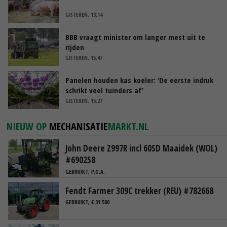
GISTEREN, 13:14
BBB vraagt minister om langer mest uit te
rijden
GISTEREN, 15:47
Panelen houden kas koeler: ‘De eerste indruk
schrikt veel tuinders af’
GISTEREN, 15:27
NIEUW OP
MECHANISATIE
MARKT.NL
John Deere Z997R incl 60SD Maaidek (WOL)
#690258
GEBRUIKT, P.O.A.
Fendt Farmer 309C trekker (REU) #782668
GEBRUIKT, € 31.500