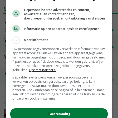
MARKTPRIJZEN
Gepersonaliseerde advertenties en content,
advertentie- en contentmetingen,
doelgroepenonderzoek en ontwikkeling van diensten
Magere melkpoeder
Informatie op een apparaat opslaan en/of openen
Zuivel weekprijzen
€ 269,00
€ 7,00
Volle melkpoeder
Meer informatie
Zuivel weekprijzen
€ 345,00
€ 20,00
Uw persoonsgegevens worden verwerkt en informatie van uw
apparaat (cookies, unieke ID's en andere apparaatgegevens)
Weipoeder
kan worden opgeslagen door, geopend door en gedeeld met
4 partners of specifiek door deze site worden gebruikt. Wij en
Zuivel weekprijzen
€ 134,00
€ 0,00
onze partners kunnen precieze geolocatiegegevens
gebruiken.
Lijst met partners.
Boeren Gouda 12 kg
Bepaalde leveranciers kunnen uw persoonsgegevens
Boerenkaas
€ 6,05
€ 0,00
verwerken op basis van gerechtvaardigd belang. U kunt
hiertegen bezwaar maken door uw opties hieronder te
beheren. Zoek onderaan deze pagina of in het sitemenu naar
MEER MARKTPRIJZEN
een link om uw toestemming te beheren of in te trekken via de
privacy- en cookie-instellingen.
LAATSTE NIEUWS
Frans onderzoekcentrum bestrijkt hele
Toestemming