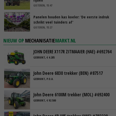
GISTEREN, 15:47
Panelen houden kas koeler: ‘De eerste indruk
schrikt veel tuinders af’
GISTEREN, 15:27
NIEUW OP
MECHANISATIE
MARKT.NL
JOHN DEERE X117R ZITMAAIER (HAE) #692764
GEBRUIKT, € 4.285
John Deere 6830 trekker (BEN) #87517
GEBRUIKT, P.O.A.
John Deere 6100M trekker (MOL) #692400
GEBRUIKT, € 92.500