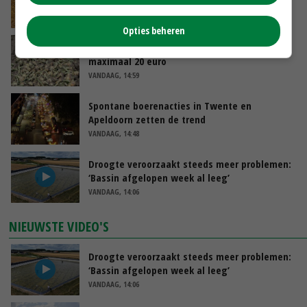
varkensvleesketen
VANDAAG, 15:29
Opties beheren
Emmeloord noteert eerste zaaiuien op
maximaal 20 euro
VANDAAG, 14:59
Spontane boerenacties in Twente en
Apeldoorn zetten de trend
VANDAAG, 14:48
Droogte veroorzaakt steeds meer problemen:
‘Bassin afgelopen week al leeg’
VANDAAG, 14:06
NIEUWSTE VIDEO'S
Droogte veroorzaakt steeds meer problemen:
‘Bassin afgelopen week al leeg’
VANDAAG, 14:06