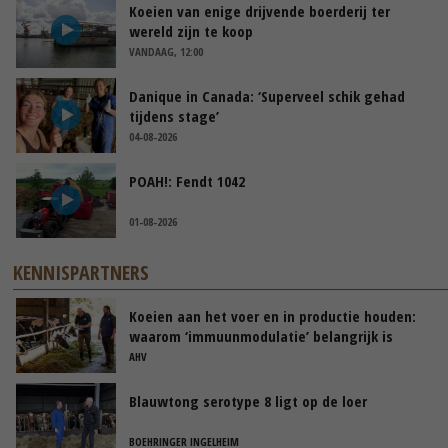
Koeien van enige drijvende boerderij ter
wereld zijn te koop
VANDAAG, 12:00
Danique in Canada: ‘Superveel schik gehad
tijdens stage’
04-08-2026
POAH!: Fendt 1042
01-08-2026
KENNISPARTNERS
Koeien aan het voer en in productie houden:
waarom ‘immuunmodulatie’ belangrijk is
tijdens de transitieperiode
AHV
Blauwtong serotype 8 ligt op de loer
BOEHRINGER INGELHEIM