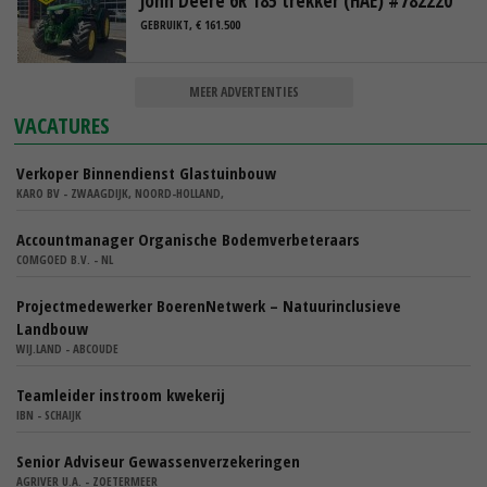
John Deere 6R 185 trekker (HAE) #782220
GEBRUIKT, € 161.500
MEER ADVERTENTIES
VACATURES
Verkoper Binnendienst Glastuinbouw
KARO BV - ZWAAGDIJK, NOORD-HOLLAND,
Accountmanager Organische Bodemverbeteraars
COMGOED B.V. - NL
Projectmedewerker BoerenNetwerk – Natuurinclusieve
Landbouw
WIJ.LAND - ABCOUDE
Teamleider instroom kwekerij
IBN - SCHAIJK
Senior Adviseur Gewassenverzekeringen
AGRIVER U.A. - ZOETERMEER