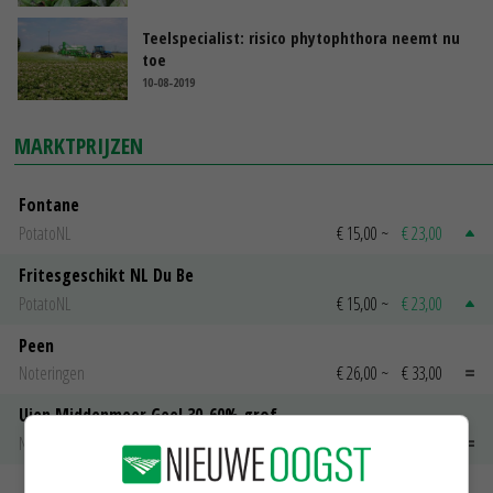
Teelspecialist: risico phytophthora neemt nu
toe
10-08-2019
MARKTPRIJZEN
Fontane
PotatoNL
€ 15,00
~
€ 23,00
Fritesgeschikt NL Du Be
PotatoNL
€ 15,00
~
€ 23,00
Peen
Noteringen
€ 26,00
~
€ 33,00
Uien Middenmeer Geel 30-60% grof
Noteringen
€ 0,00
~
€ 0,00