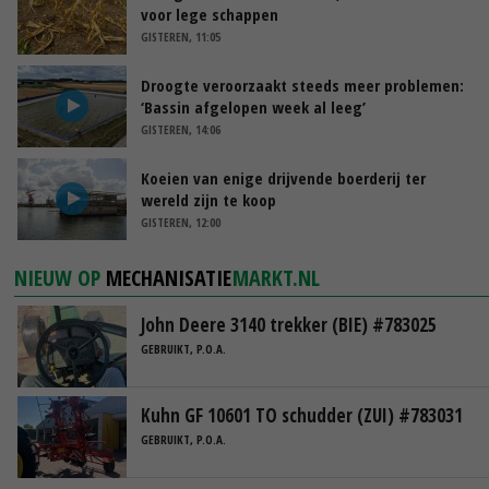
voor lege schappen
GISTEREN, 11:05
Droogte veroorzaakt steeds meer problemen:
‘Bassin afgelopen week al leeg’
GISTEREN, 14:06
Koeien van enige drijvende boerderij ter
wereld zijn te koop
GISTEREN, 12:00
NIEUW OP
MECHANISATIE
MARKT.NL
John Deere 3140 trekker (BIE) #783025
GEBRUIKT, P.O.A.
Kuhn GF 10601 TO schudder (ZUI) #783031
GEBRUIKT, P.O.A.