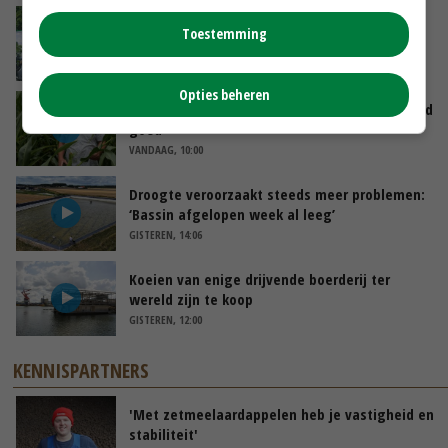
Oekraïne-vlogger Kees Huizinga: ‘Bezoek van
Toestemming
de ambassade mag zelf groente plukken’
VANDAAG, 12:00
Opties beheren
Limburgse mais van Frijns doet het verrassend
goed
VANDAAG, 10:00
Droogte veroorzaakt steeds meer problemen:
‘Bassin afgelopen week al leeg’
GISTEREN, 14:06
Koeien van enige drijvende boerderij ter
wereld zijn te koop
GISTEREN, 12:00
KENNISPARTNERS
'Met zetmeelaardappelen heb je vastigheid en
stabiliteit'