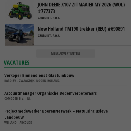
JOHN DEERE X107 ZITMAAIER MY 2026 (WOL)
#777373
GEBRUIKT, P.O.A.
New Holland TM190 trekker (REU) #690891
GEBRUIKT, P.O.A.
MEER ADVERTENTIES
VACATURES
Verkoper Binnendienst Glastuinbouw
KARO BV - ZWAAGDIJK, NOORD-HOLLAND,
Accountmanager Organische Bodemverbeteraars
COMGOED B.V. - NL
Projectmedewerker BoerenNetwerk – Natuurinclusieve
Landbouw
WIJ.LAND - ABCOUDE