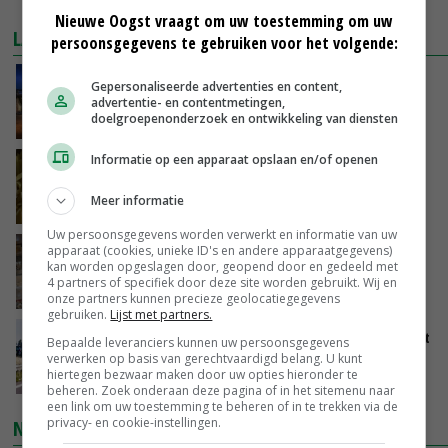
MEER MARKTPRIJZEN
Nieuwe Oogst vraagt om uw toestemming om uw
LAATSTE NIEUWS
persoonsgegevens te gebruiken voor het volgende:
Nettowinst Royal A-ware onder druk ondanks
Gepersonaliseerde advertenties en content,
hogere omzet
advertentie- en contentmetingen,
doelgroepenonderzoek en ontwikkeling van diensten
VANDAAG, 14:35
Informatie op een apparaat opslaan en/of openen
Aandeel China in wereldwijde fritesexport
neemt verder toe
Meer informatie
VANDAAG, 14:01
Uw persoonsgegevens worden verwerkt en informatie van uw
Eierprijzen lijken dieptepunt achter zich te
apparaat (cookies, unieke ID's en andere apparaatgegevens)
kan worden opgeslagen door, geopend door en gedeeld met
laten
4 partners of specifiek door deze site worden gebruikt. Wij en
VANDAAG, 13:27
onze partners kunnen precieze geolocatiegegevens
gebruiken.
Lijst met partners.
LTO en NAJK roepen leden op Brabants protest
Bepaalde leveranciers kunnen uw persoonsgegevens
te steunen
verwerken op basis van gerechtvaardigd belang. U kunt
hiertegen bezwaar maken door uw opties hieronder te
VANDAAG, 12:29
beheren. Zoek onderaan deze pagina of in het sitemenu naar
een link om uw toestemming te beheren of in te trekken via de
privacy- en cookie-instellingen.
NIEUWSTE VIDEO'S