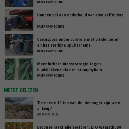
BAYER CROP SCIENCE
Handen vol aan onderhoud van tien zelfrijders
BAYER CROP SCIENCE
Cercospora onder controle met vitale bieten
en het sterkste spuitschema
BAYER CROP SCIENCE
Meer lucht in uienstrategie tegen
bladvlekkenziekte en stemphylium
BAYER CROP SCIENCE
MEEST GELEZEN
‘De eerste 10 ton van de uienoogst zijn we nu
al kwijt’
GISTEREN, 09:28
Droogte raakt alle sectoren, LTO waarschuwt