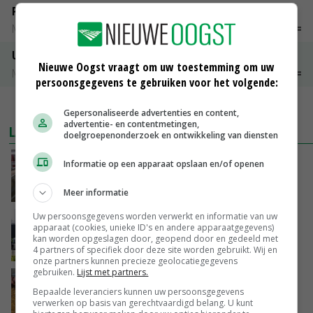
Peen
Noteringen
€ 26,00
~
€ 33,00
Uien Middenmeer Geel 30-60% grof
Nieuwe Oogst vraagt om uw toestemming om uw
Noteringen
€ 0,00
~
€ 0,00
persoonsgegevens te gebruiken voor het volgende:
MEER MARKTPRIJZEN
Gepersonaliseerde advertenties en content,
advertentie- en contentmetingen,
LAATSTE NIEUWS
doelgroepenonderzoek en ontwikkeling van diensten
‘Door hittegolf is aantal terugkomers bij
Informatie op een apparaat opslaan en/of openen
zeugen verdubbeld’
VANDAAG, 06:19
Meer informatie
Uw persoonsgegevens worden verwerkt en informatie van uw
Gemiddelde Europese melkprijs daalt licht in
apparaat (cookies, unieke ID's en andere apparaatgegevens)
juni
kan worden opgeslagen door, geopend door en gedeeld met
4 partners of specifiek door deze site worden gebruikt. Wij en
GISTEREN, 17:04
onze partners kunnen precieze geolocatiegegevens
gebruiken.
Lijst met partners.
Frans onderzoekcentrum bestrijkt hele
Bepaalde leveranciers kunnen uw persoonsgegevens
varkensvleesketen
verwerken op basis van gerechtvaardigd belang. U kunt
GISTEREN, 15:29