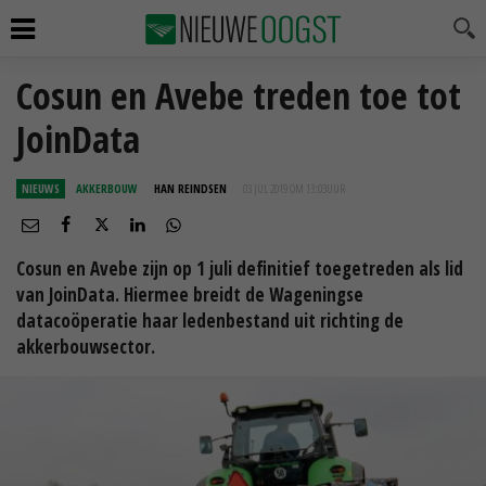
Cosun en Avebe treden toe tot
JoinData
NIEUWS
AKKERBOUW
HAN REINDSEN
03 JUL 2019 OM 13:03
UUR
Cosun en Avebe zijn op 1 juli definitief toegetreden als lid
van JoinData. Hiermee breidt de Wageningse
datacoöperatie haar ledenbestand uit richting de
akkerbouwsector.