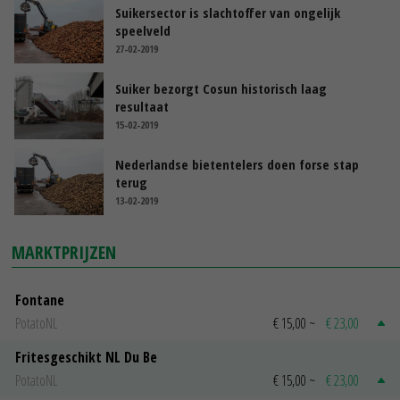
Suikersector is slachtoffer van ongelijk
speelveld
27-02-2019
Suiker bezorgt Cosun historisch laag
resultaat
15-02-2019
Nederlandse bietentelers doen forse stap
terug
13-02-2019
MARKTPRIJZEN
Fontane
PotatoNL
€ 15,00
~
€ 23,00
Fritesgeschikt NL Du Be
PotatoNL
€ 15,00
~
€ 23,00