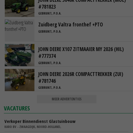
#781823
GEBRUIKT, P.O.A.
Zuidberg Valtra fronthef +PTO
GEBRUIKT, P.O.A.
JOHN DEERE X107 ZITMAAIER MY 2026 (HIL)
#777374
GEBRUIKT, P.O.A.
JOHN DEERE 2026R COMPACTTREKKER (ZUI)
#781746
GEBRUIKT, P.O.A.
MEER ADVERTENTIES
VACATURES
Verkoper Binnendienst Glastuinbouw
KARO BV - ZWAAGDIJK, NOORD-HOLLAND,