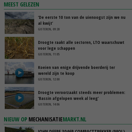
MEEST GELEZEN
‘De eerste 10 ton van de uienoogst zijn we nu
al kwijt’
GISTEREN, 09:28
Droogte raakt alle sectoren, LTO waarschuwt
voor lege schappen
GISTEREN, 11:05
Koeien van enige drijvende boerderij ter
wereld zijn te koop
GISTEREN, 12:00
Droogte veroorzaakt steeds meer problemen:
‘Bassin afgelopen week al leeg’
GISTEREN, 14:06
NIEUW OP
MECHANISATIE
MARKT.NL
JOHN DEERE 3046R COMPACTTREKKER (MOL)