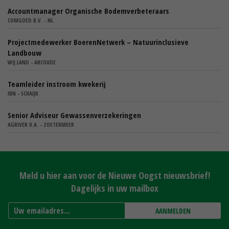
Accountmanager Organische Bodemverbeteraars
COMGOED B.V. - NL
Projectmedewerker BoerenNetwerk – Natuurinclusieve
Landbouw
WIJ.LAND - ABCOUDE
Teamleider instroom kwekerij
IBN - SCHAIJK
Senior Adviseur Gewassenverzekeringen
AGRIVER U.A. - ZOETERMEER
Meld u hier aan voor de Nieuwe Oogst nieuwsbrief!
Dagelijks in uw mailbox
AANMELDEN