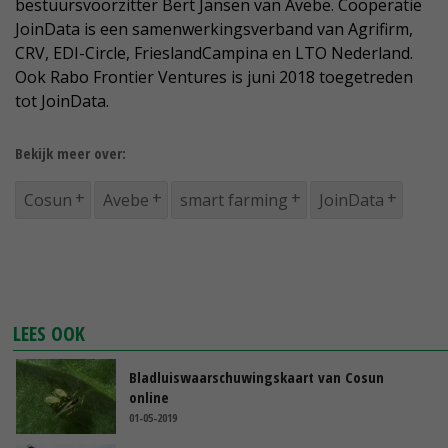
bestuursvoorzitter Bert Jansen van Avebe. Coöperatie
JoinData is een samenwerkingsverband van Agrifirm,
CRV, EDI-Circle, FrieslandCampina en LTO Nederland.
Ook Rabo Frontier Ventures is juni 2018 toegetreden
tot JoinData.
Bekijk meer over:
Cosun
Avebe
smart farming
JoinData
LEES OOK
Bladluiswaarschuwingskaart van Cosun
online
01-05-2019