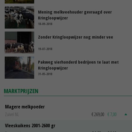
Mening melkveehouder gevraagd over
Kringloopwijzer
18-09-2018
Zonder Kringloopwijzer nog minder vee
19-07-2018
Pakweg vierhonderd bedrijven te laat met
Kringloopwijzer
31-05-2018
MARKTPRIJZEN
Magere melkpoeder
Zuivel NL
€ 269,00
€ 7,00
Vleeskuikens 2001-2600 gr