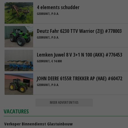
4 elements schudder
GEBRUIKT, P.O.A.
Deutz Fahr 6230 TTV Warrior (ZIJ) #778003
GEBRUIKT, P.O.A.
Lemken Juwel 8 V 3+1 N 100 (AKK) #776453
GEBRUIKT, € 14.800
JOHN DEERE 6155R TREKKER AP (HAE) #60472
GEBRUIKT, P.O.A.
MEER ADVERTENTIES
VACATURES
Verkoper Binnendienst Glastuinbouw