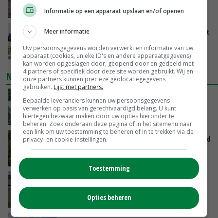
VANDAAG, 13:27
Informatie op een apparaat opslaan en/of openen
LTO en NAJK roepen leden op Brabants protest
Meer informatie
te steunen
Uw persoonsgegevens worden verwerkt en informatie van uw
VANDAAG, 12:29
apparaat (cookies, unieke ID's en andere apparaatgegevens)
kan worden opgeslagen door, geopend door en gedeeld met
4 partners of specifiek door deze site worden gebruikt. Wij en
NIEUWSTE VIDEO'S
onze partners kunnen precieze geolocatiegegevens
gebruiken.
Lijst met partners.
Oekraïne-vlogger Kees Huizinga: ‘Bezoek van
Bepaalde leveranciers kunnen uw persoonsgegevens
de ambassade mag zelf groente plukken’
verwerken op basis van gerechtvaardigd belang. U kunt
hiertegen bezwaar maken door uw opties hieronder te
VANDAAG, 12:00
beheren. Zoek onderaan deze pagina of in het sitemenu naar
een link om uw toestemming te beheren of in te trekken via de
Limburgse mais van Frijns doet het verrassend
privacy- en cookie-instellingen.
goed
VANDAAG, 10:00
Toestemming
Droogte veroorzaakt steeds meer problemen:
‘Bassin afgelopen week al leeg’
Opties beheren
GISTEREN, 14:06