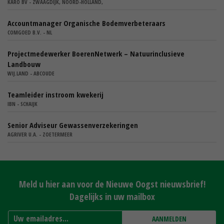
KARO BV - ZWAAGDIJK, NOORD-HOLLAND,
Accountmanager Organische Bodemverbeteraars
COMGOED B.V. - NL
Projectmedewerker BoerenNetwerk – Natuurinclusieve
Landbouw
WIJ.LAND - ABCOUDE
Teamleider instroom kwekerij
IBN - SCHAIJK
Senior Adviseur Gewassenverzekeringen
AGRIVER U.A. - ZOETERMEER
Meld u hier aan voor de Nieuwe Oogst nieuwsbrief!
Dagelijks in uw mailbox
AANMELDEN