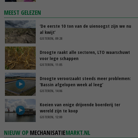
MEEST GELEZEN
‘De eerste 10 ton van de uienoogst zijn we nu
al kwijt’
GISTEREN, 09:28
Droogte raakt alle sectoren, LTO waarschuwt
voor lege schappen
GISTEREN, 11:05
Droogte veroorzaakt steeds meer problemen:
‘Bassin afgelopen week al leeg’
GISTEREN, 14:06
Koeien van enige drijvende boerderij ter
wereld zijn te koop
GISTEREN, 12:00
NIEUW OP
MECHANISATIE
MARKT.NL