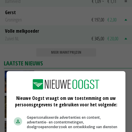
Barneveld
€ 1,09
~
€ 1,11
Gerst
Groningen
€ 197,00
€ 2,00
Volle melkpoeder
Zuivel NL
€ 345,00
€ 20,00
MEER MARKTPRIJZEN
LAATSTE NIEUWS
Nettowinst Royal A-ware onder druk ondanks
hogere omzet
VANDAAG, 14:35
Nieuwe Oogst vraagt om uw toestemming om uw
Aandeel China in wereldwijde fritesexport
persoonsgegevens te gebruiken voor het volgende:
neemt verder toe
VANDAAG, 14:01
Gepersonaliseerde advertenties en content,
advertentie- en contentmetingen,
Eierprijzen lijken dieptepunt achter zich te
doelgroepenonderzoek en ontwikkeling van diensten
laten