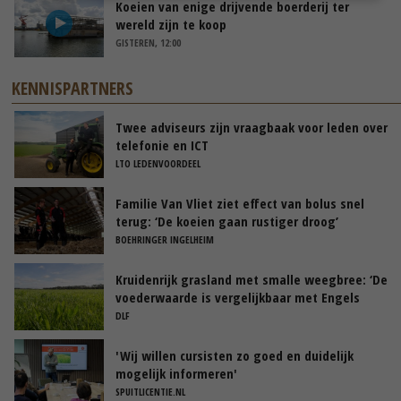
Koeien van enige drijvende boerderij ter
wereld zijn te koop
GISTEREN, 12:00
KENNISPARTNERS
Twee adviseurs zijn vraagbaak voor leden over
telefonie en ICT
LTO LEDENVOORDEEL
Familie Van Vliet ziet effect van bolus snel
terug: ‘De koeien gaan rustiger droog’
BOEHRINGER INGELHEIM
Kruidenrijk grasland met smalle weegbree: ‘De
voederwaarde is vergelijkbaar met Engels
raaigras’
DLF
'Wij willen cursisten zo goed en duidelijk
mogelijk informeren'
SPUITLICENTIE.NL