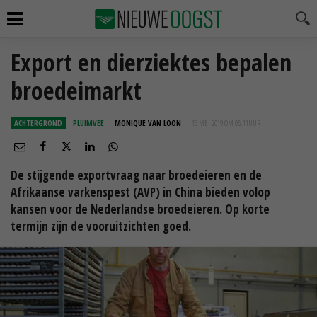
Export en dierziektes bepalen
broedeimarkt
ACHTERGROND
PLUIMVEE
MONIQUE VAN LOON
15 MEI 2019 OM 06:11
UUR
De stijgende exportvraag naar broedeieren en de
Afrikaanse varkenspest (AVP) in China bieden volop
kansen voor de Nederlandse broedeieren. Op korte
termijn zijn de vooruitzichten goed.