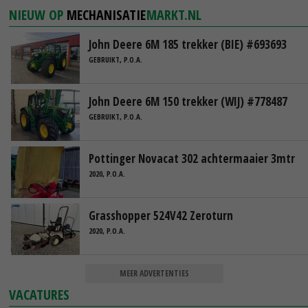
NIEUW OP
MECHANISATIE
MARKT.NL
John Deere 6M 185 trekker (BIE) #693693
GEBRUIKT, P.O.A.
John Deere 6M 150 trekker (WIJ) #778487
GEBRUIKT, P.O.A.
Pottinger Novacat 302 achtermaaier 3mtr
2020, P.O.A.
Grasshopper 524V42 Zeroturn
2020, P.O.A.
MEER ADVERTENTIES
VACATURES