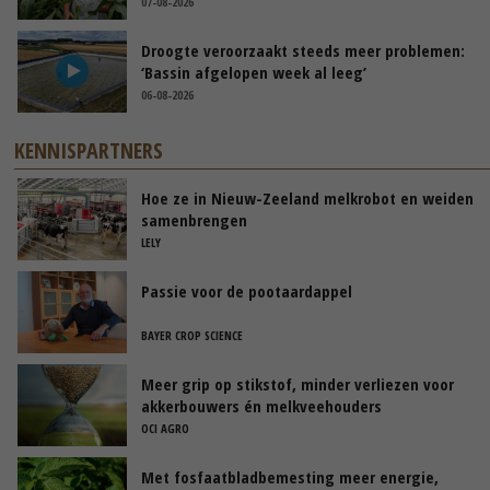
07-08-2026
Droogte veroorzaakt steeds meer problemen:
‘Bassin afgelopen week al leeg’
06-08-2026
KENNISPARTNERS
Hoe ze in Nieuw-Zeeland melkrobot en weiden
samenbrengen
LELY
Passie voor de pootaardappel
BAYER CROP SCIENCE
Meer grip op stikstof, minder verliezen voor
akkerbouwers én melkveehouders
OCI AGRO
Met fosfaatbladbemesting meer energie,