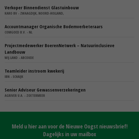
Verkoper Binnendienst Glastuinbouw
KARO BV - ZWAAGDIJK, NOORD-HOLLAND,
Accountmanager Organische Bodemverbeteraars
COMGOED B.V. - NL
Projectmedewerker BoerenNetwerk – Natuurinclusieve
Landbouw
WIJ.LAND - ABCOUDE
Teamleider instroom kwekerij
IBN - SCHAIJK
Senior Adviseur Gewassenverzekeringen
AGRIVER U.A. - ZOETERMEER
Meld u hier aan voor de Nieuwe Oogst nieuwsbrief!
Dagelijks in uw mailbox