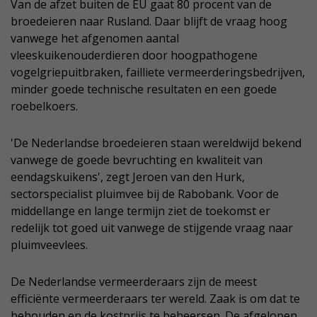
Van de afzet buiten de EU gaat 80 procent van de
broedeieren naar Rusland. Daar blijft de vraag hoog
vanwege het afgenomen aantal
vleeskuikenouderdieren door hoogpathogene
vogelgriepuitbraken, failliete vermeerderingsbedrijven,
minder goede technische resultaten en een goede
roebelkoers.
'De Nederlandse broedeieren staan wereldwijd bekend
vanwege de goede bevruchting en kwaliteit van
eendagskuikens', zegt Jeroen van den Hurk,
sectorspecialist pluimvee bij de Rabobank. Voor de
middellange en lange termijn ziet de toekomst er
redelijk tot goed uit vanwege de stijgende vraag naar
pluimveevlees.
De Nederlandse vermeerderaars zijn de meest
efficiënte vermeerderaars ter wereld. Zaak is om dat te
behouden en de kostprijs te beheersen. De afgelopen