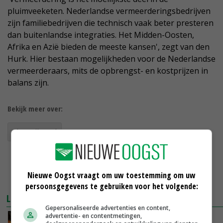
pluimveeketen. Nederlandse vermeerderingsbedrijven
zijn familiebedrijven die technisch vaak beter presteren
dan buitenlandse integraties. Het Midden-Oosten,
Afrika en Azië bieden de meeste kansen', zegt van den
Hurk. Hier bestaan mogelijkheden voor de Nederlandse
vermeerderaars, mits de opbrengst- en kostprijzen in
balans zijn.
Bekijk meer over:
eierprijzen
Nieuwe Oogst vraagt om uw toestemming om uw
persoonsgegevens te gebruiken voor het volgende:
LEES OOK
Gepersonaliseerde advertenties en content,
advertentie- en contentmetingen,
Paasdrukte logistieke uitdaging pakstations