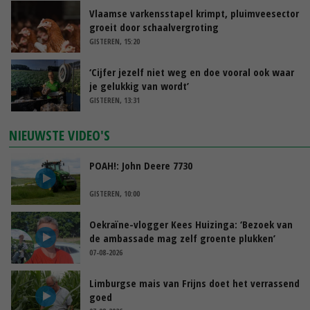
Vlaamse varkensstapel krimpt, pluimveesector
groeit door schaalvergroting
GISTEREN, 15:20
‘Cijfer jezelf niet weg en doe vooral ook waar
je gelukkig van wordt’
GISTEREN, 13:31
NIEUWSTE VIDEO'S
POAH!: John Deere 7730
GISTEREN, 10:00
Oekraïne-vlogger Kees Huizinga: ‘Bezoek van
de ambassade mag zelf groente plukken’
07-08-2026
Limburgse mais van Frijns doet het verrassend
goed