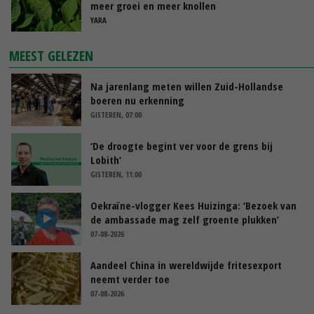
meer groei en meer knollen
YARA
MEEST GELEZEN
Na jarenlang meten willen Zuid-Hollandse
boeren nu erkenning
GISTEREN, 07:00
‘De droogte begint ver voor de grens bij
Lobith’
GISTEREN, 11:00
Oekraïne-vlogger Kees Huizinga: ‘Bezoek van
de ambassade mag zelf groente plukken’
07-08-2026
Aandeel China in wereldwijde fritesexport
neemt verder toe
07-08-2026