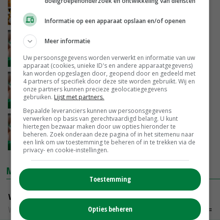
doelgroepenonderzoek en ontwikkeling van diensten
20-04-2019
Informatie op een apparaat opslaan en/of openen
Prijzen eieren week 8
Meer informatie
Uw persoonsgegevens worden verwerkt en informatie van uw
24-02-2017
apparaat (cookies, unieke ID's en andere apparaatgegevens)
kan worden opgeslagen door, geopend door en gedeeld met
Prijzen eieren week 7
4 partners of specifiek door deze site worden gebruikt. Wij en
onze partners kunnen precieze geolocatiegegevens
gebruiken.
Lijst met partners.
17-02-2017
Bepaalde leveranciers kunnen uw persoonsgegevens
verwerken op basis van gerechtvaardigd belang. U kunt
Prijzen eieren week 6
hiertegen bezwaar maken door uw opties hieronder te
beheren. Zoek onderaan deze pagina of in het sitemenu naar
een link om uw toestemming te beheren of in te trekken via de
10-02-2017
privacy- en cookie-instellingen.
MARKTPRIJZEN
Toestemming
Vleeskuikens Barneveld tot 2000 gr
Opties beheren
Weekcijfers
€ 1,09
~
€ 1,11