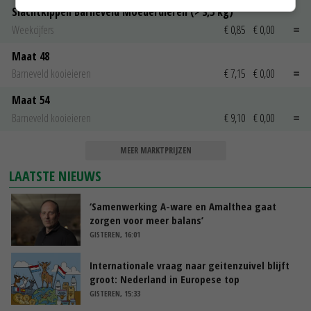
Slachtkippen Barneveld Moederdieren (> 3,5 kg)
Weekcijfers
€ 0,85
€ 0,00
Maat 48
Barneveld kooieieren
€ 7,15
€ 0,00
Maat 54
Barneveld kooieieren
€ 9,10
€ 0,00
MEER MARKTPRIJZEN
LAATSTE NIEUWS
‘Samenwerking A-ware en Amalthea gaat
zorgen voor meer balans’
GISTEREN, 16:01
Internationale vraag naar geitenzuivel blijft
groot: Nederland in Europese top
GISTEREN, 15:33