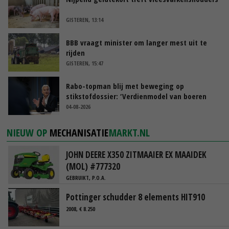
GISTEREN, 13:14
BBB vraagt minister om langer mest uit te
rijden
GISTEREN, 15:47
Rabo-topman blij met beweging op
stikstofdossier: ‘Verdienmodel van boeren
blijft cruciaal’
04-08-2026
NIEUW OP
MECHANISATIE
MARKT.NL
JOHN DEERE X350 ZITMAAIER EX MAAIDEK
(MOL) #777320
GEBRUIKT, P.O.A.
Pottinger schudder 8 elements HIT910
2008, € 8.250