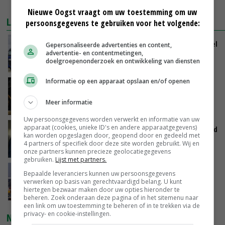
MEER MARKTPRIJZEN
Nieuwe Oogst vraagt om uw toestemming om uw
LAATSTE NIEUWS
persoonsgegevens te gebruiken voor het volgende:
ForFarmers groeit verder en ziet marktaandeel
Gepersonaliseerde advertenties en content,
advertentie- en contentmetingen,
toenemen
doelgroepenonderzoek en ontwikkeling van diensten
VANDAAG, 07:43
Informatie op een apparaat opslaan en/of openen
Zalmkweker wil ‘standaard neerzetten die als
voorbeeld kan dienen voor sector’
Meer informatie
VANDAAG, 06:21
Uw persoonsgegevens worden verwerkt en informatie van uw
apparaat (cookies, unieke ID's en andere apparaatgegevens)
Jan Vernooij stopt bij Vee&Logistiek Nederland
kan worden opgeslagen door, geopend door en gedeeld met
4 partners of specifiek door deze site worden gebruikt. Wij en
VANDAAG, 06:00
onze partners kunnen precieze geolocatiegegevens
gebruiken.
Lijst met partners.
China scherpt importeisen voor pootgoed aan
Bepaalde leveranciers kunnen uw persoonsgegevens
vanwege zebrachipbacterie
verwerken op basis van gerechtvaardigd belang. U kunt
hiertegen bezwaar maken door uw opties hieronder te
GISTEREN, 16:25
beheren. Zoek onderaan deze pagina of in het sitemenu naar
een link om uw toestemming te beheren of in te trekken via de
privacy- en cookie-instellingen.
NIEUWSTE VIDEO'S