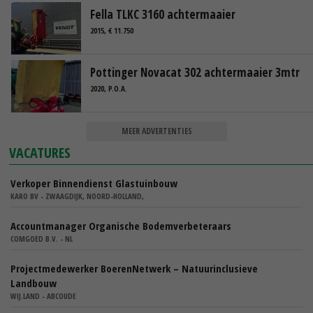
Fella TLKC 3160 achtermaaier
2015, € 11.750
Pottinger Novacat 302 achtermaaier 3mtr
2020, P.O.A.
MEER ADVERTENTIES
VACATURES
Verkoper Binnendienst Glastuinbouw
KARO BV - ZWAAGDIJK, NOORD-HOLLAND,
Accountmanager Organische Bodemverbeteraars
COMGOED B.V. - NL
Projectmedewerker BoerenNetwerk – Natuurinclusieve
Landbouw
WIJ.LAND - ABCOUDE