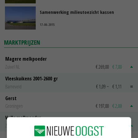
Samenwerking milieutoezicht kassen
17-06-2015
MARKTPRIJZEN
Magere melkpoeder
Zuivel NL
€ 269,00
€ 7,00
Vleeskuikens 2001-2600 gr
Barneveld
€ 1,09
~
€ 1,11
Gerst
Groningen
€ 197,00
€ 2,00
Volle melkpoeder
Zuivel NL
€ 345,00
€ 20,00