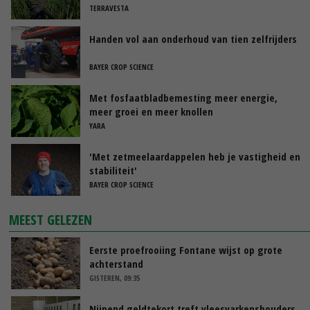
TERRAVESTA
Handen vol aan onderhoud van tien zelfrijders
BAYER CROP SCIENCE
Met fosfaatbladbemesting meer energie,
meer groei en meer knollen
YARA
'Met zetmeelaardappelen heb je vastigheid en
stabiliteit'
BAYER CROP SCIENCE
MEEST GELEZEN
Eerste proefrooiing Fontane wijst op grote
achterstand
GISTEREN, 09:35
Nijpend geldtekort treft vleesvarkenshouders