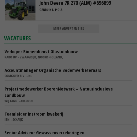
John Deere 7R 270 (ALM) #696899
GEBRUIKT, P.O.A.
MEER ADVERTENTIES
VACATURES
Verkoper Binnendienst Glastuinbouw
KARO BV - ZWAAGDIJK, NOORD-HOLLAND,
Accountmanager Organische Bodemverbeteraars
COMGOED B.V. - NL
Projectmedewerker BoerenNetwerk – Natuurinclusieve
Landbouw
WIJ.LAND - ABCOUDE
Teamleider instroom kwekerij
IBN - SCHAIJK
Senior Adviseur Gewassenverzekeringen