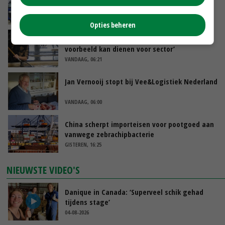
toenemen
VANDAAG, 07:43
Opties beheren
Zalmkweker wil ‘standaard neerzetten die als
voorbeeld kan dienen voor sector’
VANDAAG, 06:21
Jan Vernooij stopt bij Vee&Logistiek Nederland
VANDAAG, 06:00
China scherpt importeisen voor pootgoed aan
vanwege zebrachipbacterie
GISTEREN, 16:25
NIEUWSTE VIDEO'S
Danique in Canada: ‘Superveel schik gehad
tijdens stage’
04-08-2026