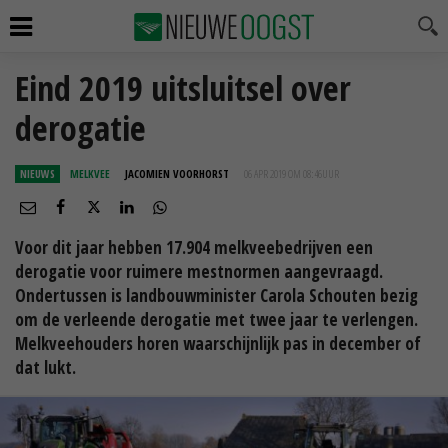
Eind 2019 uitsluitsel over
derogatie
NIEUWS
MELKVEE
JACOMIEN VOORHORST
06 APR 2019 OM 08:46
UUR
Voor dit jaar hebben 17.904 melkveebedrijven een
derogatie voor ruimere mestnormen aangevraagd.
Ondertussen is landbouwminister Carola Schouten bezig
om de verleende derogatie met twee jaar te verlengen.
Melkveehouders horen waarschijnlijk pas in december of
dat lukt.