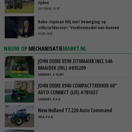
rijden
GISTEREN, 15:47
Rabo-topman blij met beweging op
stikstofdossier: ‘Verdienmodel van boeren
blijft cruciaal’
04-08-2026
NIEUW OP
MECHANISATIE
MARKT.NL
JOHN DEERE X590 ZITMAAIER INCL 54A
MAAIDEK (HIL) #692209
GEBRUIKT, € 10.891
JOHN DEERE X940 COMPACTTREKKER 60"
AUTO CONNECT (LIE) #781637
GEBRUIKT, P.O.A.
New Holland T7.220 Auto Command
2014, P.O.A.