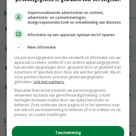
MARKTPRIJZEN
Gepersonaliseerde advertenties en content,
advertentie- en contentmetingen,
doelgroepenonderzoek en ontwikkeling van diensten
Magere melkpoeder
Informatie op een apparaat opslaan en/of openen
Zuivel weekprijzen
€ 269,00
€ 7,00
Meer informatie
Volle melkpoeder
Zuivel weekprijzen
€ 345,00
€ 20,00
Uw persoonsgegevens worden verwerkt en informatie van uw
apparaat (cookies, unieke ID's en andere apparaatgegevens)
Weipoeder
kan worden opgeslagen door, geopend door en gedeeld met
4 partners of specifiek door deze site worden gebruikt. Wij en
Zuivel weekprijzen
€ 134,00
€ 0,00
onze partners kunnen precieze geolocatiegegevens
gebruiken.
Lijst met partners.
Boeren Gouda 12 kg
Bepaalde leveranciers kunnen uw persoonsgegevens
Boerenkaas
€ 6,05
€ 0,00
verwerken op basis van gerechtvaardigd belang. U kunt
hiertegen bezwaar maken door uw opties hieronder te
beheren. Zoek onderaan deze pagina of in het sitemenu naar
MEER MARKTPRIJZEN
een link om uw toestemming te beheren of in te trekken via de
privacy- en cookie-instellingen.
LAATSTE NIEUWS
Toestemming
ForFarmers groeit verder en ziet marktaandeel