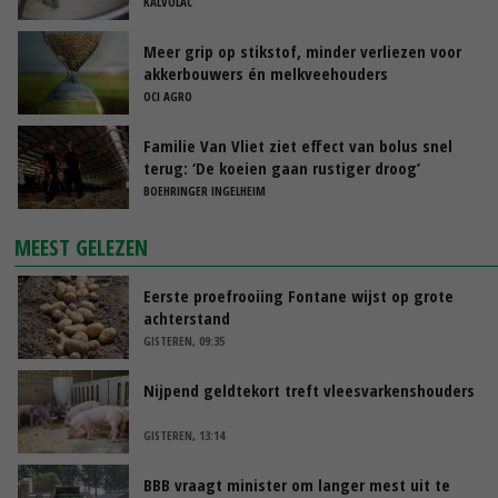
KALVOLAC
Meer grip op stikstof, minder verliezen voor
akkerbouwers én melkveehouders
OCI AGRO
Familie Van Vliet ziet effect van bolus snel
terug: ‘De koeien gaan rustiger droog’
BOEHRINGER INGELHEIM
MEEST GELEZEN
Eerste proefrooiing Fontane wijst op grote
achterstand
GISTEREN, 09:35
Nijpend geldtekort treft vleesvarkenshouders
GISTEREN, 13:14
BBB vraagt minister om langer mest uit te