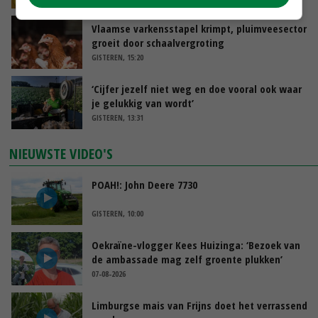
Vlaamse varkensstapel krimpt, pluimveesector
groeit door schaalvergroting
GISTEREN, 15:20
‘Cijfer jezelf niet weg en doe vooral ook waar
je gelukkig van wordt’
GISTEREN, 13:31
NIEUWSTE VIDEO'S
POAH!: John Deere 7730
GISTEREN, 10:00
Oekraïne-vlogger Kees Huizinga: ‘Bezoek van
de ambassade mag zelf groente plukken’
07-08-2026
Limburgse mais van Frijns doet het verrassend