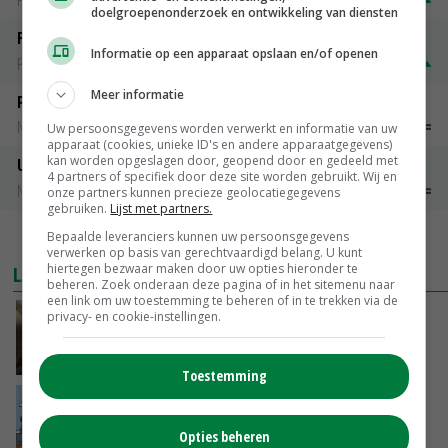
PotatoNL
€ 15,00
~
€ 23,00
doelgroepenonderzoek en ontwikkeling van diensten
Fritesgeschikt NL Du Be
Informatie op een apparaat opslaan en/of openen
PotatoNL
€ 15,00
~
€ 23,00
Meer informatie
Peen
Noteringen
€ 26,00
~
€ 33,00
Uw persoonsgegevens worden verwerkt en informatie van uw
apparaat (cookies, unieke ID's en andere apparaatgegevens)
kan worden opgeslagen door, geopend door en gedeeld met
Uien Middenmeer Geel 30-60% grof
4 partners of specifiek door deze site worden gebruikt. Wij en
Noteringen
€ 0,00
~
€ 0,00
onze partners kunnen precieze geolocatiegegevens
gebruiken.
Lijst met partners.
Bepaalde leveranciers kunnen uw persoonsgegevens
MEER MARKTPRIJZEN
verwerken op basis van gerechtvaardigd belang. U kunt
hiertegen bezwaar maken door uw opties hieronder te
LAATSTE NIEUWS
beheren. Zoek onderaan deze pagina of in het sitemenu naar
een link om uw toestemming te beheren of in te trekken via de
‘Samenwerking A-ware en Amalthea gaat
privacy- en cookie-instellingen.
zorgen voor meer balans’
GISTEREN, 16:01
Toestemming
Internationale vraag naar geitenzuivel blijft
groot: Nederland in Europese top
Opties beheren
GISTEREN, 15:33