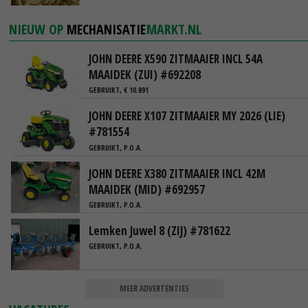
NIEUW OP
MECHANISATIE
MARKT.NL
JOHN DEERE X590 ZITMAAIER INCL 54A
MAAIDEK (ZUI) #692208
GEBRUIKT, € 10.891
JOHN DEERE X107 ZITMAAIER MY 2026 (LIE)
#781554
GEBRUIKT, P.O.A.
JOHN DEERE X380 ZITMAAIER INCL 42M
MAAIDEK (MID) #692957
GEBRUIKT, P.O.A.
Lemken Juwel 8 (ZIJ) #781622
GEBRUIKT, P.O.A.
MEER ADVERTENTIES