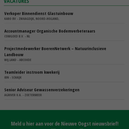
VACATURES
Verkoper Binnendienst Glastuinbouw
KARO BV - ZWAAGDIJK, NOORD-HOLLAND,
Accountmanager Organische Bodemverbeteraars
COMGOED B.V. - NL
Projectmedewerker BoerenNetwerk – Natuurinclusieve
Landbouw
WIJ.LAND - ABCOUDE
Teamleider instroom kwekerij
IBN - SCHAIJK
Senior Adviseur Gewassenverzekeringen
AGRIVER U.A. - ZOETERMEER
Meld u hier aan voor de Nieuwe Oogst nieuwsbrief!