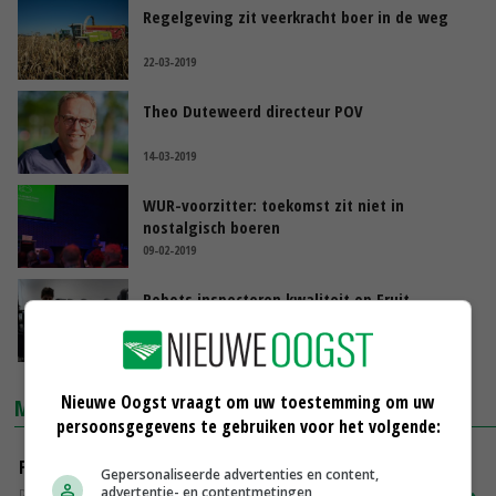
Regelgeving zit veerkracht boer in de weg
22-03-2019
Theo Duteweerd directeur POV
14-03-2019
WUR-voorzitter: toekomst zit niet in
nostalgisch boeren
09-02-2019
Robots inspecteren kwaliteit op Fruit
Logistica
07-02-2019
Nieuwe Oogst vraagt om uw toestemming om uw
MARKTPRIJZEN
persoonsgegevens te gebruiken voor het volgende:
Fontane
Gepersonaliseerde advertenties en content,
advertentie- en contentmetingen,