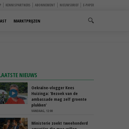
P
KENNISPARTNERS
ABONNEMENT
NIEUWSBRIEF
E-PAPER
AST
MARKTPRIJZEN
LAATSTE NIEUWS
Oekraïne-vlogger Kees
Huizinga: ‘Bezoek van de
ambassade mag zelf groente
plukken’
VANDAAG, 12:00
Ministerie zoekt tweehonderd
agrariërs die mee willen