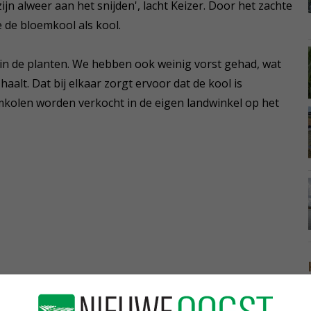
ijn alweer aan het snijden', lacht Keizer. Door het zachte
e de bloemkool als kool.
ei in de planten. We hebben ook weinig vorst gehad, wat
aalt. Dat bij elkaar zorgt ervoor dat de kool is
mkolen worden verkocht in de eigen landwinkel op het