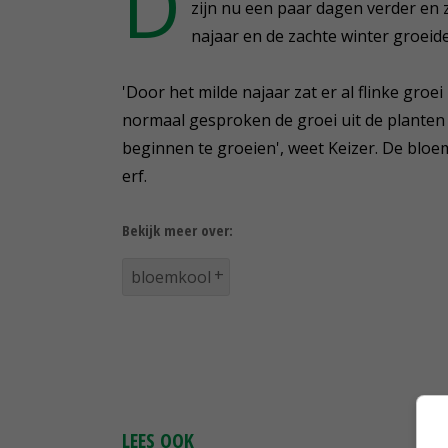
D
1
zijn nu een paar dagen verder en z
minute,
najaar en de zachte winter groeid
41
seconds
Volume
90%
'Door het milde najaar zat er al flinke gro
normaal gesproken de groei uit de planten h
beginnen te groeien', weet Keizer. De bloe
erf.
Bekijk meer over:
bloemkool
LEES OOK