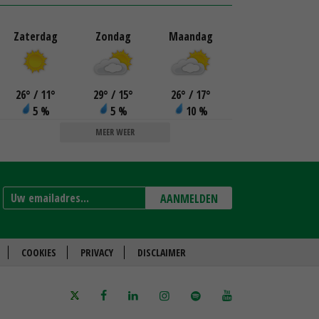
Zaterdag
Zondag
Maandag
26
°
/ 11
°
29
°
/ 15
°
26
°
/ 17
°
5 %
5 %
10 %
MEER WEER
AANMELDEN
COOKIES
PRIVACY
DISCLAIMER