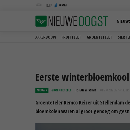
0 MM
16,8
NIEUW
AKKERBOUW
FRUITTEELT
GROENTETEELT
SIERTE
Eerste winterbloemkool 
NIEUWS
GROENTETEELT
JOHAN WISSINK
04 MAA 2019 OM 14:14
UUR
Groenteteler Remco Keizer uit Stellendam d
bloemkolen waren al groot genoeg om gesneden