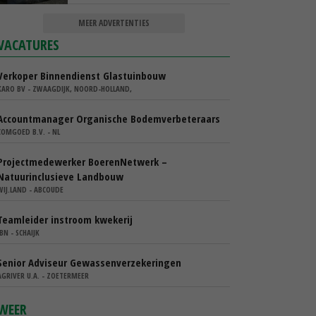
MEER ADVERTENTIES
VACATURES
Verkoper Binnendienst Glastuinbouw
KARO BV - ZWAAGDIJK, NOORD-HOLLAND,
Accountmanager Organische Bodemverbeteraars
COMGOED B.V. - NL
Projectmedewerker BoerenNetwerk –
Natuurinclusieve Landbouw
WIJ.LAND - ABCOUDE
Teamleider instroom kwekerij
IBN - SCHAIJK
Senior Adviseur Gewassenverzekeringen
AGRIVER U.A. - ZOETERMEER
WEER