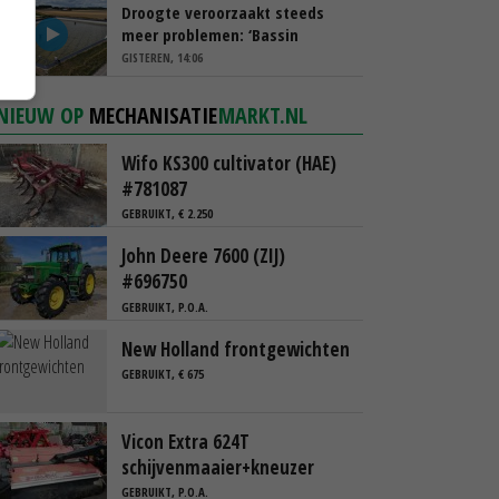
Droogte veroorzaakt steeds
meer problemen: ‘Bassin
afgelopen week al leeg’
GISTEREN, 14:06
NIEUW OP
MECHANISATIE
MARKT.NL
Wifo KS300 cultivator (HAE)
#781087
GEBRUIKT, € 2.250
John Deere 7600 (ZIJ)
#696750
GEBRUIKT, P.O.A.
New Holland frontgewichten
GEBRUIKT, € 675
Vicon Extra 624T
schijvenmaaier+kneuzer
GEBRUIKT, P.O.A.