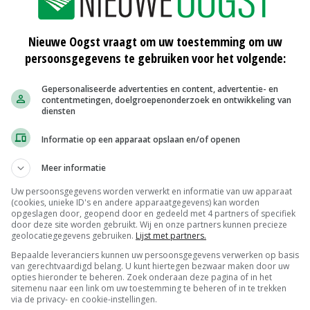
Familie Wijnen speelt altijd in op de
markt
Nieuwe Oogst vraagt om uw toestemming om uw
23-11-2018
persoonsgegevens te gebruiken voor het volgende:
Meer variatie in aanbod van broccoli
Gepersonaliseerde advertenties en content, advertentie- en
contentmetingen, doelgroepenonderzoek en ontwikkeling van
diensten
02-10-2018
Informatie op een apparaat opslaan en/of openen
oor
Gezonde krapte op bloemkoolmarkt
Meer informatie
06-07-2018
Uw persoonsgegevens worden verwerkt en informatie van uw apparaat
(cookies, unieke ID's en andere apparaatgegevens) kan worden
opgeslagen door, geopend door en gedeeld met 4 partners of specifiek
door deze site worden gebruikt. Wij en onze partners kunnen precieze
geolocatiegegevens gebruiken.
Lijst met partners.
Bepaalde leveranciers kunnen uw persoonsgegevens verwerken op basis
van gerechtvaardigd belang. U kunt hiertegen bezwaar maken door uw
opties hieronder te beheren. Zoek onderaan deze pagina of in het
sitemenu naar een link om uw toestemming te beheren of in te trekken
via de privacy- en cookie-instellingen.