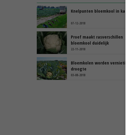
Knelpunten bloemkool in kaart
07-12-2018
Proef maakt rasverschillen
bloemkool duidelijk
22-11-2018
Bloemkolen worden vernietigd d
droogte
03-08-2018