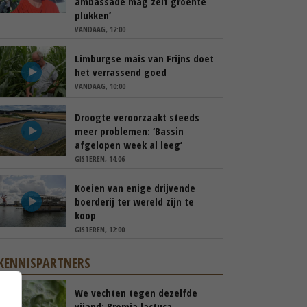
ambassade mag zelf groente
plukken’
VANDAAG, 12:00
Limburgse mais van Frijns doet
het verrassend goed
VANDAAG, 10:00
Droogte veroorzaakt steeds
meer problemen: ‘Bassin
afgelopen week al leeg’
GISTEREN, 14:06
Koeien van enige drijvende
boerderij ter wereld zijn te
koop
GISTEREN, 12:00
KENNISPARTNERS
We vechten tegen dezelfde
vijand: Bremia lactuca