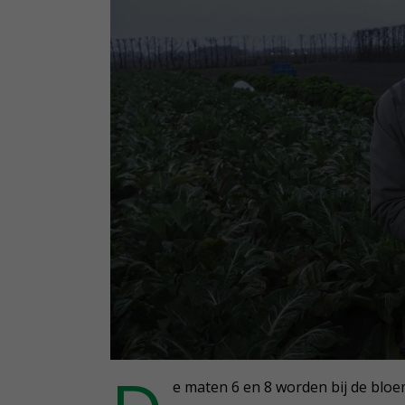
0
seconds
e maten 6 en 8 worden bij de bloe
of