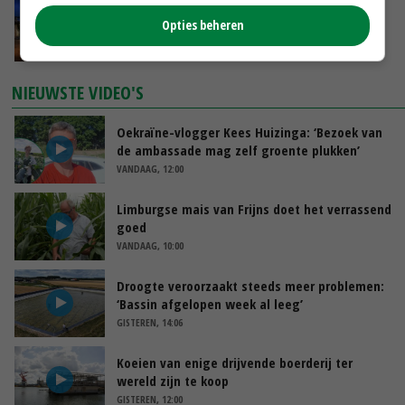
Nettowinst Royal A-ware onder druk ondanks
Opties beheren
hogere omzet
VANDAAG, 14:35
NIEUWSTE VIDEO'S
Oekraïne-vlogger Kees Huizinga: ‘Bezoek van
de ambassade mag zelf groente plukken’
VANDAAG, 12:00
Limburgse mais van Frijns doet het verrassend
goed
VANDAAG, 10:00
Droogte veroorzaakt steeds meer problemen:
‘Bassin afgelopen week al leeg’
GISTEREN, 14:06
Koeien van enige drijvende boerderij ter
wereld zijn te koop
GISTEREN, 12:00