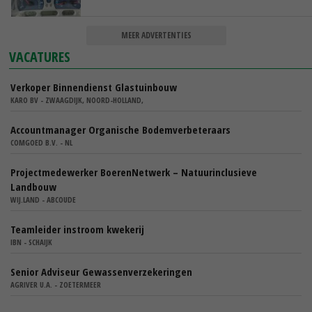
MEER ADVERTENTIES
VACATURES
Verkoper Binnendienst Glastuinbouw
KARO BV - ZWAAGDIJK, NOORD-HOLLAND,
Accountmanager Organische Bodemverbeteraars
COMGOED B.V. - NL
Projectmedewerker BoerenNetwerk – Natuurinclusieve
Landbouw
WIJ.LAND - ABCOUDE
Teamleider instroom kwekerij
IBN - SCHAIJK
Senior Adviseur Gewassenverzekeringen
AGRIVER U.A. - ZOETERMEER