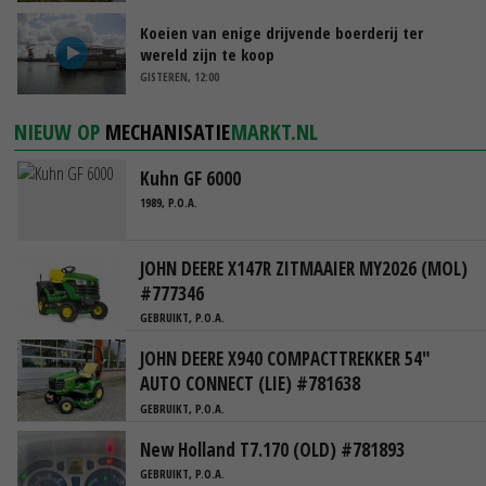
Koeien van enige drijvende boerderij ter
wereld zijn te koop
GISTEREN, 12:00
NIEUW OP
MECHANISATIE
MARKT.NL
Kuhn GF 6000
1989, P.O.A.
JOHN DEERE X147R ZITMAAIER MY2026 (MOL)
#777346
GEBRUIKT, P.O.A.
JOHN DEERE X940 COMPACTTREKKER 54"
AUTO CONNECT (LIE) #781638
GEBRUIKT, P.O.A.
New Holland T7.170 (OLD) #781893
GEBRUIKT, P.O.A.