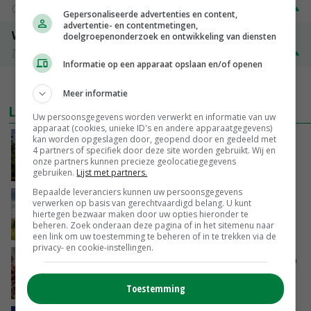
Groningen
€ 197,00
€ 2,00
Gepersonaliseerde advertenties en content,
advertentie- en contentmetingen,
Volle melkpoeder
doelgroepenonderzoek en ontwikkeling van diensten
Zuivel NL
€ 345,00
€ 20,00
Informatie op een apparaat opslaan en/of openen
MEER MARKTPRIJZEN
Meer informatie
LAATSTE NIEUWS
Uw persoonsgegevens worden verwerkt en informatie van uw
apparaat (cookies, unieke ID's en andere apparaatgegevens)
kan worden opgeslagen door, geopend door en gedeeld met
Kamervragen over onttrekkingsverbod,
4 partners of specifiek door deze site worden gebruikt. Wij en
minister spreekt van ‘ondernemersrisico’
onze partners kunnen precieze geolocatiegegevens
VANDAAG, 16:27
gebruiken.
Lijst met partners.
Bepaalde leveranciers kunnen uw persoonsgegevens
‘Rendement van Krullvarkens komt van de
verwerken op basis van gerechtvaardigd belang. U kunt
overkant’
hiertegen bezwaar maken door uw opties hieronder te
beheren. Zoek onderaan deze pagina of in het sitemenu naar
VANDAAG, 15:30
een link om uw toestemming te beheren of in te trekken via de
privacy- en cookie-instellingen.
Oorlogen en El Niño stuwen voedselprijzen op
Toestemming
VANDAAG, 15:04