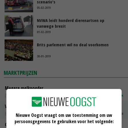
scenario's
05-02-2019
NVWA leidt honderd dierenartsen op
vanwege brexit
01-02-2019
Brits parlement wil no deal voorkomen
30-01-2019
MARKTPRIJZEN
Magere melkpoeder
Zuivel NL
€ 269,00
€ 7,00
Vleeskuikens 2001-2600 gr
Barneveld
€ 1,09
~
€ 1,11
Nieuwe Oogst vraagt om uw toestemming om uw
persoonsgegevens te gebruiken voor het volgende:
Gerst