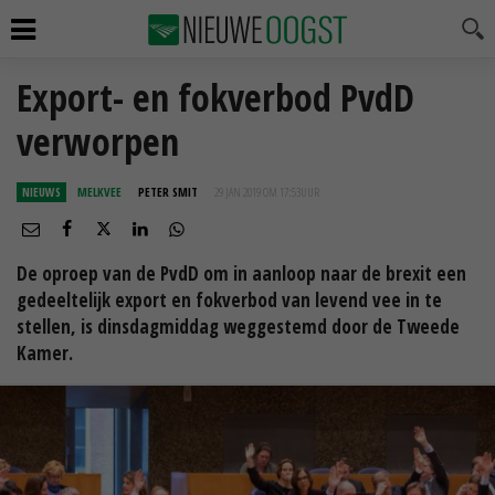
Export- en fokverbod PvdD
verworpen
NIEUWS
MELKVEE
PETER SMIT
29 JAN 2019 OM 17:53
UUR
De oproep van de PvdD om in aanloop naar de brexit een
gedeeltelijk export en fokverbod van levend vee in te
stellen, is dinsdagmiddag weggestemd door de Tweede
Kamer.