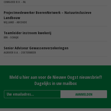
COMGOED B.V. - NL
Projectmedewerker BoerenNetwerk – Natuurinclusieve
Landbouw
WIJ.LAND - ABCOUDE
Teamleider instroom kwekerij
IBN - SCHAIJK
Senior Adviseur Gewassenverzekeringen
AGRIVER U.A. - ZOETERMEER
Meld u hier aan voor de Nieuwe Oogst nieuwsbrief!
Dagelijks in uw mailbox
AANMELDEN