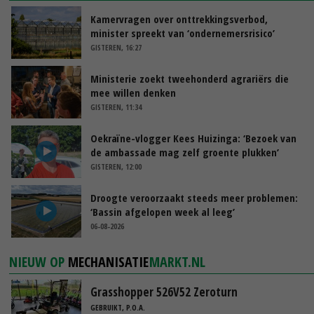
Kamervragen over onttrekkingsverbod,
minister spreekt van ‘ondernemersrisico’
GISTEREN, 16:27
Ministerie zoekt tweehonderd agrariërs die
mee willen denken
GISTEREN, 11:34
Oekraïne-vlogger Kees Huizinga: ‘Bezoek van
de ambassade mag zelf groente plukken’
GISTEREN, 12:00
Droogte veroorzaakt steeds meer problemen:
‘Bassin afgelopen week al leeg’
06-08-2026
NIEUW OP
MECHANISATIE
MARKT.NL
Grasshopper 526V52 Zeroturn
GEBRUIKT, P.O.A.