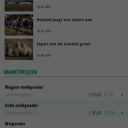
23-01-2019
Rusland jaagt vee-export aan
30-07-2018
Export vee uit Somalië groeit
02-05-2015
MARKTPRIJZEN
Magere melkpoeder
Zuivel weekprijzen
€ 269,00
€ 7,00
Volle melkpoeder
Zuivel weekprijzen
€ 345,00
€ 20,00
Weipoeder