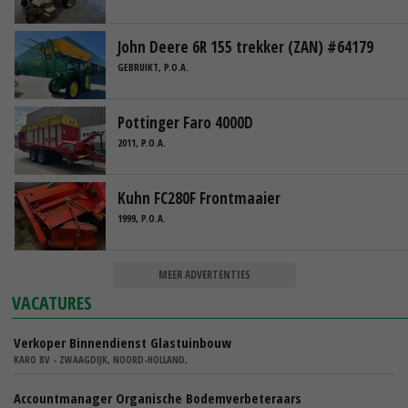
John Deere 6R 155 trekker (ZAN) #64179
GEBRUIKT, P.O.A.
Pottinger Faro 4000D
2011, P.O.A.
Kuhn FC280F Frontmaaier
1999, P.O.A.
MEER ADVERTENTIES
VACATURES
Verkoper Binnendienst Glastuinbouw
KARO BV - ZWAAGDIJK, NOORD-HOLLAND,
Accountmanager Organische Bodemverbeteraars