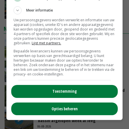
‘Cijfer jezelf niet weg en doe vooral ook waar
je gelukkig van wordt’
Meer informatie
VANDAAG, 13:31
Uw persoonsgegevens worden verwerkt en informatie van uw
apparaat (cookies, unieke ID's en andere apparaatgegevens)
NIEUWSTE VIDEO'S
kan worden opgeslagen door, geopend door en gedeeld met
4 partners of specifiek door deze site worden gebruikt. Wij en
onze partners kunnen precieze geolocatiegegevens
POAH!: John Deere 7730
gebruiken.
Lijst met partners.
Bepaalde leveranciers kunnen uw persoonsgegevens
VANDAAG, 10:00
verwerken op basis van gerechtvaardigd belang. U kunt
hiertegen bezwaar maken door uw opties hieronder te
beheren. Zoek onderaan deze pagina of in het sitemenu naar
Oekraïne-vlogger Kees Huizinga: ‘Bezoek van
een link om uw toestemming te beheren of in te trekken via de
de ambassade mag zelf groente plukken’
privacy- en cookie-instellingen.
GISTEREN, 12:00
Limburgse mais van Frijns doet het verrassend
Toestemming
goed
GISTEREN, 10:00
Opties beheren
Droogte veroorzaakt steeds meer problemen:
‘Bassin afgelopen week al leeg’
06-08-2026