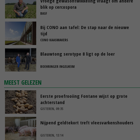
Vroege gewasontwikkeling vraagt om andere
blik op cercospora
BASF
Bij CONO aan tafel: De stap naar de nieuwe
tijd
CONO KAASMAKERS
Blauwtong serotype 8 ligt op de loer
BOEHRINGER INGELHEIM
MEEST GELEZEN
Eerste proefrooiing Fontane wijst op grote
achterstand
GISTEREN, 09:35
Nijpend geldtekort treft vleesvarkenshouders
GISTEREN, 13:14