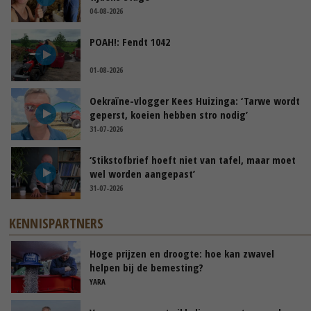
04-08-2026
POAH!: Fendt 1042
01-08-2026
Oekraïne-vlogger Kees Huizinga: ‘Tarwe wordt
geperst, koeien hebben stro nodig’
31-07-2026
‘Stikstofbrief hoeft niet van tafel, maar moet
wel worden aangepast’
31-07-2026
KENNISPARTNERS
Hoge prijzen en droogte: hoe kan zwavel
helpen bij de bemesting?
YARA