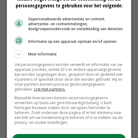
Volgens het Centraal Bureau voor de Statistiek
persoonsgegevens te gebruiken voor het volgende:
(CBS) telde Nederland in 2000 nog 121
kalkoenbedrijven met in totaal 1.544.000 dieren
Gepersonaliseerde advertenties en content,
(gemiddeld 12.700 dieren per bedrijf ). In 2018 is dit
advertentie- en contentmetingen,
gedaald naar 28 bedrijven met in totaal 635.853
doelgroepenonderzoek en ontwikkeling van diensten
dieren (gemiddeld 22.709 dieren per bedrijf). Met
Informatie op een apparaat opslaan en/of openen
veertien bedrijven neemt Limburg de helft voor zijn
rekening. Deze provincie herbergt met 354.349
Meer informatie
kalkoenen 55 procent van de dieren. Noord-
Brabant volgt met zeven bedrijven met in totaal
Uw persoonsgegevens worden verwerkt en informatie van uw
156.115 dieren. In Gelderland zijn drie
apparaat (cookies, unieke ID's en andere apparaatgegevens)
kan worden opgeslagen door, geopend door en gedeeld met
kalkoenhouders actief met in totaal 71.527 dieren.
4 partners of specifiek door deze site worden gebruikt. Wij en
De provincies Drenthe, Overijssel, Flevoland en
onze partners kunnen precieze geolocatiegegevens
gebruiken.
Lijst met partners.
Groningen herbergen alle slechts één
kalkoenbedrijf. 'Naast stoppers zijn veel
Bepaalde leveranciers kunnen uw persoonsgegevens
verwerken op basis van gerechtvaardigd belang. U kunt
kalkoenhouders omgeschakeld naar vleeskuikens
hiertegen bezwaar maken door uw opties hieronder te
vanwege de betere marges. Ik blijf kalkoenboer.
beheren. Zoek onderaan deze pagina of in het sitemenu naar
Een kalkoen is een levendig en gevoelig dier. Zeker
een link om uw toestemming te beheren of in te trekken via de
privacy- en cookie-instellingen.
wat betreft diergezondheid vraagt het iedere dag
aandacht en specifiek vakmanschap', zegt Twan
Jenniskens.