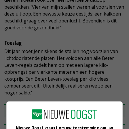
dieren moeten ook over een overdekte uitloop
beschikken. 'Vier van mijn stallen waren al voorzien van
deze uitloop. Een bewuste keuze destijds: een kalkoen
beschikt graag over veel openlucht. Bovendien is dit
goed voor de gezondheid.'
Toeslag
Dit jaar moet Jenniskens de stallen nog voorzien van
lichtdoorlatende platen. Het voldoen aan alle Beter
Leven-regels zadelt hem op met een lagere kilo-
opbrengst per vierkante meter en een hogere
kostprijs. Een Beter Leven-toeslag per kilo vlees
compenseert dit. 'Uiteindelijk realiseren we zo een
hoger saldo.'
Forse teruggang kalkoenhouderij
Nieuwe Oogst vraagt om uw toestemming om uw