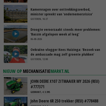
Kamervragen over onttrekkingsverbod,
minister spreekt van ‘ondernemersrisico’
GISTEREN, 16:27
Droogte veroorzaakt steeds meer problemen:
‘Bassin afgelopen week al leeg’
06-08-2026
Oekraïne-vlogger Kees Huizinga: ‘Bezoek van
de ambassade mag zelf groente plukken’
GISTEREN, 12:00
NIEUW OP
MECHANISATIE
MARKT.NL
JOHN DEERE X107 ZITMAAIER MY 2026 (REU)
#777371
GEBRUIKT, € 3.395
John Deere 6R 250 trekker (REU) #778488