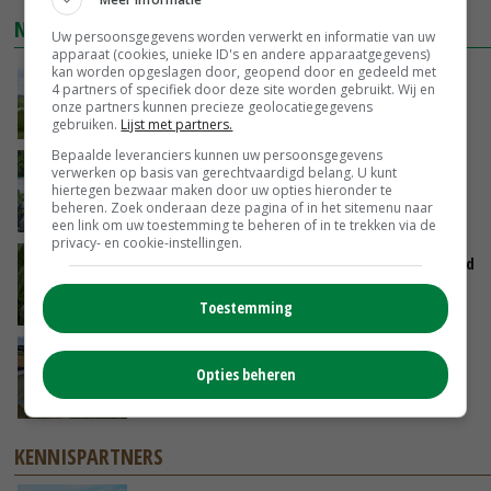
NIEUWSTE VIDEO'S
Uw persoonsgegevens worden verwerkt en informatie van uw
apparaat (cookies, unieke ID's en andere apparaatgegevens)
kan worden opgeslagen door, geopend door en gedeeld met
POAH!: John Deere 7730
4 partners of specifiek door deze site worden gebruikt. Wij en
onze partners kunnen precieze geolocatiegegevens
VANDAAG, 10:00
gebruiken.
Lijst met partners.
Bepaalde leveranciers kunnen uw persoonsgegevens
Oekraïne-vlogger Kees Huizinga: ‘Bezoek van
verwerken op basis van gerechtvaardigd belang. U kunt
de ambassade mag zelf groente plukken’
hiertegen bezwaar maken door uw opties hieronder te
beheren. Zoek onderaan deze pagina of in het sitemenu naar
GISTEREN, 12:00
een link om uw toestemming te beheren of in te trekken via de
privacy- en cookie-instellingen.
Limburgse mais van Frijns doet het verrassend
goed
Toestemming
GISTEREN, 10:00
Droogte veroorzaakt steeds meer problemen:
Opties beheren
‘Bassin afgelopen week al leeg’
06-08-2026
KENNISPARTNERS