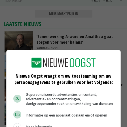
Boerenkaas
€ 6,05
€ 0,00
MEER MARKTPRIJZEN
LAATSTE NIEUWS
‘Samenwerking A-ware en Amalthea gaat
zorgen voor meer balans’
VANDAAG, 16:01
Internationale vraag naar geitenzuivel blijft
groot: Nederland in Europese top
VANDAAG, 15:33
Nieuwe Oogst vraagt om uw toestemming om uw
persoonsgegevens te gebruiken voor het volgende:
Vlaamse varkensstapel krimpt, pluimveesector
groeit door schaalvergroting
Gepersonaliseerde advertenties en content,
VANDAAG, 15:20
advertentie- en contentmetingen,
doelgroepenonderzoek en ontwikkeling van diensten
‘Cijfer jezelf niet weg en doe vooral ook waar
je gelukkig van wordt’
Informatie op een apparaat opslaan en/of openen
VANDAAG, 13:31
Meer informatie