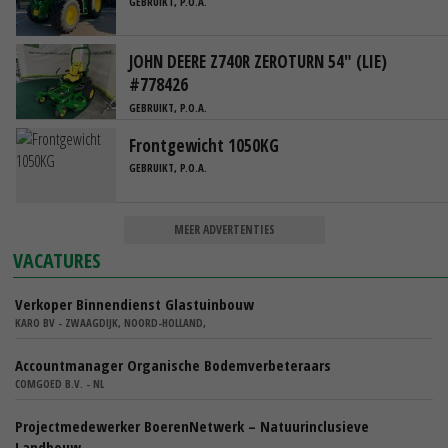
GEBRUIKT, P.O.A.
JOHN DEERE Z740R ZEROTURN 54" (LIE)
#778426
GEBRUIKT, P.O.A.
Frontgewicht 1050KG
GEBRUIKT, P.O.A.
MEER ADVERTENTIES
VACATURES
Verkoper Binnendienst Glastuinbouw
KARO BV - ZWAAGDIJK, NOORD-HOLLAND,
Accountmanager Organische Bodemverbeteraars
COMGOED B.V. - NL
Projectmedewerker BoerenNetwerk – Natuurinclusieve
Landbouw