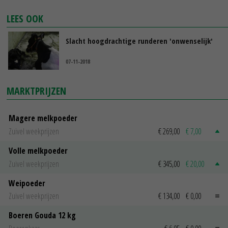
LEES OOK
Slacht hoogdrachtige runderen 'onwenselijk'
07-11-2018
MARKTPRIJZEN
Magere melkpoeder
Zuivel weekprijzen
€ 269,00
€ 7,00
Volle melkpoeder
Zuivel weekprijzen
€ 345,00
€ 20,00
Weipoeder
Zuivel weekprijzen
€ 134,00
€ 0,00
Boeren Gouda 12 kg