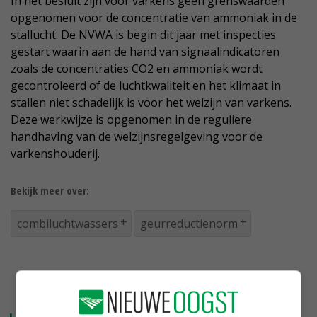
In het besluit zijn voor varkens geen grenswaarden
opgenomen voor de concentratie van ammoniak in de
stallucht. De NVWA is begin dit jaar met inspecties
gestart waarin aan de hand van signaalindicatoren
zoals de concentraties CO2 en ammoniak wordt
gecontroleerd of de luchtkwaliteit en het klimaat in
stallen niet schadelijk is voor het welzijn van varkens.
Deze werkwijze is opgenomen in de reguliere
handhaving van de welzijnsregelgeving voor de
varkenshouderij.
Bekijk meer over:
combiluchtwassers
geurreductienorm