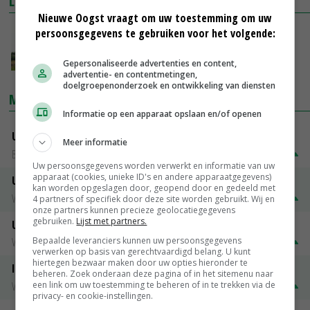
LEES OOK
Nieuwe Oogst vraagt om uw toestemming om uw
'Grote gevolgen door nieuwe RAV'
persoonsgegevens te gebruiken voor het volgende:
02-06-2018
Gepersonaliseerde advertenties en content,
advertentie- en contentmetingen,
doelgroepenonderzoek en ontwikkeling van diensten
MARKTPRIJZEN
Informatie op een apparaat opslaan en/of openen
Uitbetaalprijs DCA BestPigletPrice
Meer informatie
Biggen weekprijzen
€ 26,50
€ 0,50
Uw persoonsgegevens worden verwerkt en informatie van uw
apparaat (cookies, unieke ID's en andere apparaatgegevens)
Uitbetaalprijs Compaxo
kan worden opgeslagen door, geopend door en gedeeld met
Vleesvarkens
€ 1,32
€ 0,10
4 partners of specifiek door deze site worden gebruikt. Wij en
onze partners kunnen precieze geolocatiegegevens
gebruiken.
Lijst met partners.
Uitbetaalprijs Van Rooi Meat
Bepaalde leveranciers kunnen uw persoonsgegevens
Vleesvarkens
€ 1,25
€ 0,10
verwerken op basis van gerechtvaardigd belang. U kunt
hiertegen bezwaar maken door uw opties hieronder te
ISN prijs Frankrijk
beheren. Zoek onderaan deze pagina of in het sitemenu naar
Vleesvarkens
€ 1,78
€ 0,06
een link om uw toestemming te beheren of in te trekken via de
privacy- en cookie-instellingen.