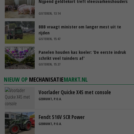
Nijpend geldtekort treft vleesvarkenshouders
GISTEREN, 13:14
BBB vraagt minister om langer mest uit te
rijden
GISTEREN, 15:47
Panelen houden kas koeler: ‘De eerste indruk
schrikt veel tuinders af’
GISTEREN, 15:27
NIEUW OP
MECHANISATIE
MARKT.NL
Voorlader Quicke X4S met console
GEBRUIKT, P.O.A.
Fendt 516V SCR Power
GEBRUIKT, P.O.A.