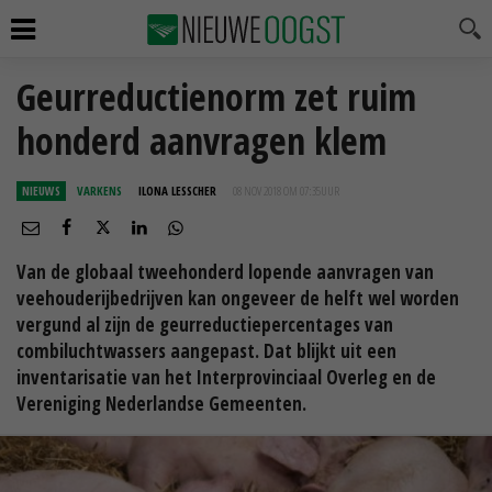
Geurreductienorm zet ruim
honderd aanvragen klem
NIEUWS
VARKENS
ILONA LESSCHER
08 NOV 2018 OM 07:35
UUR
Van de globaal tweehonderd lopende aanvragen van
veehouderijbedrijven kan ongeveer de helft wel worden
vergund al zijn de geurreductiepercentages van
combiluchtwassers aangepast. Dat blijkt uit een
inventarisatie van het Interprovinciaal Overleg en de
Vereniging Nederlandse Gemeenten.