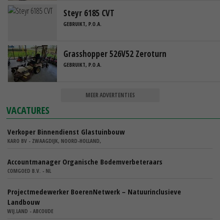
Steyr 6185 CVT
GEBRUIKT, P.O.A.
Grasshopper 526V52 Zeroturn
GEBRUIKT, P.O.A.
MEER ADVERTENTIES
VACATURES
Verkoper Binnendienst Glastuinbouw
KARO BV - ZWAAGDIJK, NOORD-HOLLAND,
Accountmanager Organische Bodemverbeteraars
COMGOED B.V. - NL
Projectmedewerker BoerenNetwerk – Natuurinclusieve
Landbouw
WIJ.LAND - ABCOUDE