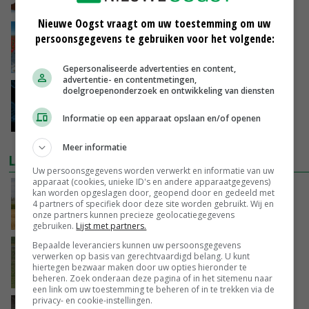
10-08-2018
Nieuwe Oogst vraagt om uw toestemming om uw
Veredelingstijd tulp meer dan gehalveerd
persoonsgegevens te gebruiken voor het volgende:
08-08-2018
Gepersonaliseerde advertenties en content,
advertentie- en contentmetingen,
doelgroepenonderzoek en ontwikkeling van diensten
'Besluit Crispr-Cas is gemiste kans'
Informatie op een apparaat opslaan en/of openen
02-08-2018
Meer informatie
LAATSTE NIEUWS
Uw persoonsgegevens worden verwerkt en informatie van uw
apparaat (cookies, unieke ID's en andere apparaatgegevens)
Onttrekkingsverboden voor grondwater in
kan worden opgeslagen door, geopend door en gedeeld met
Twente, Achterhoek en rand Veluwe
4 partners of specifiek door deze site worden gebruikt. Wij en
onze partners kunnen precieze geolocatiegegevens
VANDAAG, 17:02
gebruiken.
Lijst met partners.
Bepaalde leveranciers kunnen uw persoonsgegevens
Fritesnotering stijgt door tot maximaal 30
verwerken op basis van gerechtvaardigd belang. U kunt
euro
hiertegen bezwaar maken door uw opties hieronder te
VANDAAG, 16:39
beheren. Zoek onderaan deze pagina of in het sitemenu naar
een link om uw toestemming te beheren of in te trekken via de
privacy- en cookie-instellingen.
Brandschone pluimveestallen in Herpen