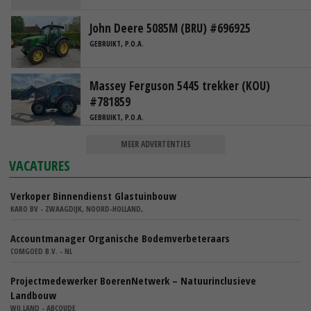
John Deere 5085M (BRU) #696925
GEBRUIKT, P.O.A.
Massey Ferguson 5445 trekker (KOU)
#781859
GEBRUIKT, P.O.A.
MEER ADVERTENTIES
VACATURES
Verkoper Binnendienst Glastuinbouw
KARO BV - ZWAAGDIJK, NOORD-HOLLAND,
Accountmanager Organische Bodemverbeteraars
COMGOED B.V. - NL
Projectmedewerker BoerenNetwerk – Natuurinclusieve
Landbouw
WIJ.LAND - ABCOUDE