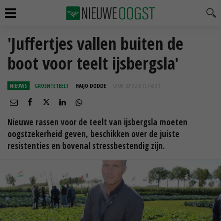
'Juffertjes vallen buiten de
boot voor teelt ijsbergsla'
NIEUWS
GROENTETEELT
HAIJO DODDE
01 OKT 2018 OM 11:14
UUR
Nieuwe rassen voor de teelt van ijsbergsla moeten
oogstzekerheid geven, beschikken over de juiste
resistenties en bovenal stressbestendig zijn.