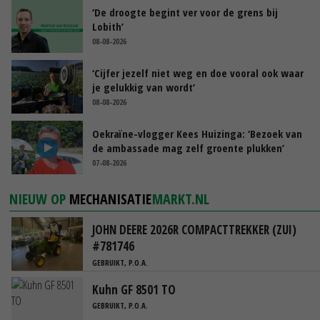
‘De droogte begint ver voor de grens bij
Lobith’
08-08-2026
‘Cijfer jezelf niet weg en doe vooral ook waar
je gelukkig van wordt’
08-08-2026
Oekraïne-vlogger Kees Huizinga: ‘Bezoek van
de ambassade mag zelf groente plukken’
07-08-2026
NIEUW OP
MECHANISATIE
MARKT.NL
JOHN DEERE 2026R COMPACTTREKKER (ZUI)
#781746
GEBRUIKT, P.O.A.
Kuhn GF 8501 TO
GEBRUIKT, P.O.A.