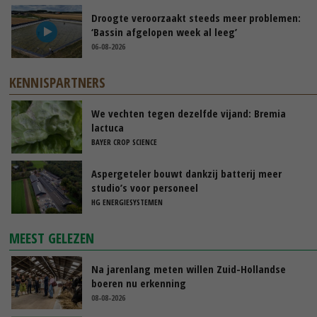
Droogte veroorzaakt steeds meer problemen:
‘Bassin afgelopen week al leeg’
06-08-2026
KENNISPARTNERS
We vechten tegen dezelfde vijand: Bremia
lactuca
BAYER CROP SCIENCE
Aspergeteler bouwt dankzij batterij meer
studio’s voor personeel
HG ENERGIESYSTEMEN
MEEST GELEZEN
Na jarenlang meten willen Zuid-Hollandse
boeren nu erkenning
08-08-2026