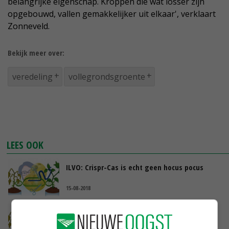
belangrijke eigenschap. Kroppen die wat losser zijn
opgebouwd, vallen gemakkelijker uit elkaar', verklaart
Zonneveld.
Bekijk meer over:
veredeling
vollegrondsgroente
LEES OOK
ILVO: Crispr-Cas is echt geen hocus pocus
15-08-2018
Wetenschappers starten petitie tegen
uitspraak Crispr-Cas