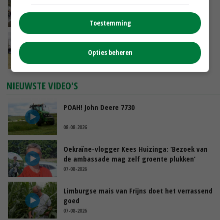
trekken honderden bezoekers
VANDAAG, 15:50
Toestemming
Vakbeurs Libramont: van trekpaard tot
laserwieder
Opties beheren
VANDAAG, 15:22
NIEUWSTE VIDEO'S
POAH! John Deere 7730
08-08-2026
Oekraïne-vlogger Kees Huizinga: ‘Bezoek van
de ambassade mag zelf groente plukken’
07-08-2026
Limburgse mais van Frijns doet het verrassend
goed
07-08-2026