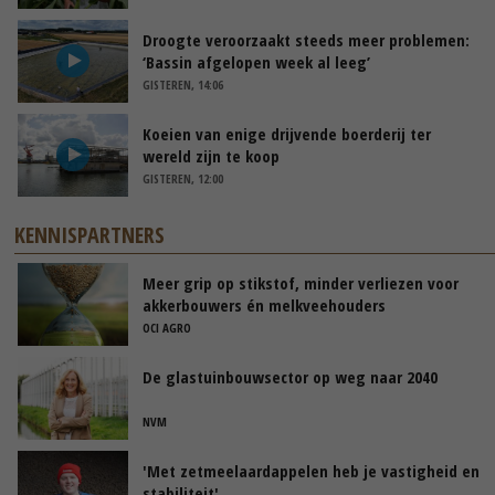
Droogte veroorzaakt steeds meer problemen:
‘Bassin afgelopen week al leeg’
GISTEREN, 14:06
Koeien van enige drijvende boerderij ter
wereld zijn te koop
GISTEREN, 12:00
KENNISPARTNERS
Meer grip op stikstof, minder verliezen voor
akkerbouwers én melkveehouders
OCI AGRO
De glastuinbouwsector op weg naar 2040
NVM
'Met zetmeelaardappelen heb je vastigheid en
stabiliteit'