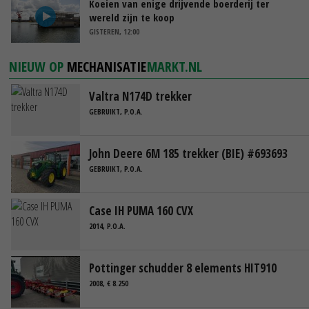
Koeien van enige drijvende boerderij ter
wereld zijn te koop
GISTEREN, 12:00
NIEUW OP
MECHANISATIE
MARKT.NL
Valtra N174D trekker
GEBRUIKT, P.O.A.
John Deere 6M 185 trekker (BIE) #693693
GEBRUIKT, P.O.A.
Case IH PUMA 160 CVX
2014, P.O.A.
Pottinger schudder 8 elements HIT910
2008, € 8.250