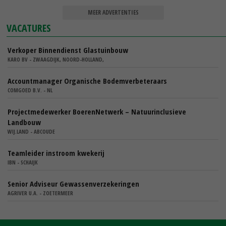
MEER ADVERTENTIES
VACATURES
Verkoper Binnendienst Glastuinbouw
KARO BV - ZWAAGDIJK, NOORD-HOLLAND,
Accountmanager Organische Bodemverbeteraars
COMGOED B.V. - NL
Projectmedewerker BoerenNetwerk – Natuurinclusieve
Landbouw
WIJ.LAND - ABCOUDE
Teamleider instroom kwekerij
IBN - SCHAIJK
Senior Adviseur Gewassenverzekeringen
AGRIVER U.A. - ZOETERMEER