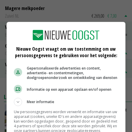
Magere melkpoeder
Zuivel NL
€ 269,00
€ 7,00
Vleeskuikens 2001-2600 gr
Barneveld
€ 1,09
~
€ 1,11
Gerst
Nieuwe Oogst vraagt om uw toestemming om uw
Groningen
€ 197,00
€ 2,00
persoonsgegevens te gebruiken voor het volgende:
Volle melkpoeder
Gepersonaliseerde advertenties en content,
Zuivel NL
€ 345,00
€ 20,00
advertentie- en contentmetingen,
doelgroepenonderzoek en ontwikkeling van diensten
MEER MARKTPRIJZEN
Informatie op een apparaat opslaan en/of openen
LAATSTE NIEUWS
Meer informatie
LTO en NAJK roepen leden op Brabants protest
Uw persoonsgegevens worden verwerkt en informatie van uw
te steunen
apparaat (cookies, unieke ID's en andere apparaatgegevens)
kan worden opgeslagen door, geopend door en gedeeld met
VANDAAG, 12:29
4 partners of specifiek door deze site worden gebruikt. Wij en
onze partners kunnen precieze geolocatiegegevens