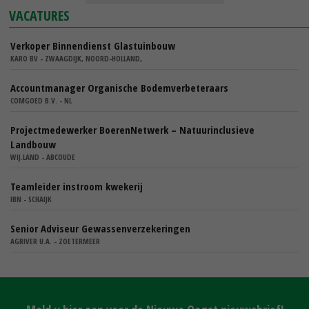
VACATURES
Verkoper Binnendienst Glastuinbouw
KARO BV - ZWAAGDIJK, NOORD-HOLLAND,
Accountmanager Organische Bodemverbeteraars
COMGOED B.V. - NL
Projectmedewerker BoerenNetwerk – Natuurinclusieve
Landbouw
WIJ.LAND - ABCOUDE
Teamleider instroom kwekerij
IBN - SCHAIJK
Senior Adviseur Gewassenverzekeringen
AGRIVER U.A. - ZOETERMEER