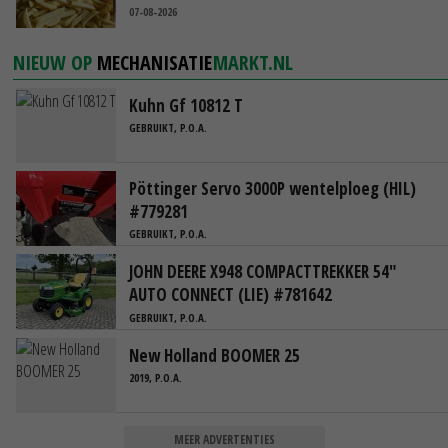
07-08-2026
NIEUW OP
MECHANISATIE
MARKT.NL
Kuhn Gf 10812 T
GEBRUIKT, P.O.A.
Pöttinger Servo 3000P wentelploeg (HIL)
#779281
GEBRUIKT, P.O.A.
JOHN DEERE X948 COMPACTTREKKER 54"
AUTO CONNECT (LIE) #781642
GEBRUIKT, P.O.A.
New Holland BOOMER 25
2019, P.O.A.
MEER ADVERTENTIES