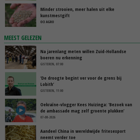
Minder strooien, meer halen uit elke
kunstmestgift
OCI AGRO
MEEST GELEZEN
Na jarenlang meten willen Zuid-Hollandse
boeren nu erkenning
GISTEREN, 07:00
‘De droogte begint ver voor de grens bij
Lobith’
GISTEREN, 11:00
Oekraïne-vlogger Kees Huizinga: ‘Bezoek van
de ambassade mag zelf groente plukken’
07-08-2026
Aandeel China in wereldwijde fritesexport
neemt verder toe