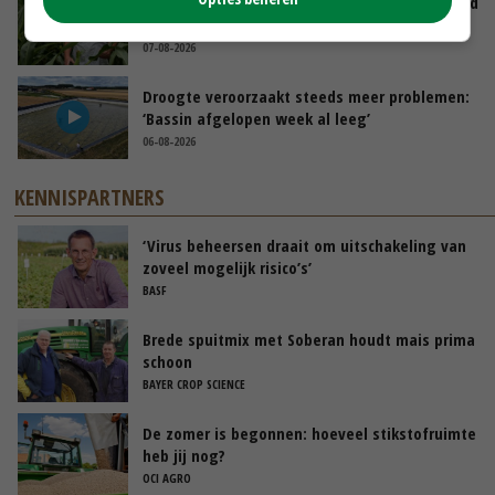
Limburgse mais van Frijns doet het verrassend
goed
07-08-2026
Droogte veroorzaakt steeds meer problemen:
‘Bassin afgelopen week al leeg’
06-08-2026
KENNISPARTNERS
‘Virus beheersen draait om uitschakeling van
zoveel mogelijk risico’s’
BASF
Brede spuitmix met Soberan houdt mais prima
schoon
BAYER CROP SCIENCE
De zomer is begonnen: hoeveel stikstofruimte
heb jij nog?
OCI AGRO