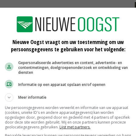
er straks producten buiten Europa worden ontwikkeld
n gebruikt. 'Dat heeft consequenties voor de (Friese)
van gewasbeschermingsmiddelen', geeft het Statenlid
Nieuwe Oogst vraagt om uw toestemming om uw
persoonsgegevens te gebruiken voor het volgende:
, waardoor ze resistent worden tegen ziektes. Er zijn
Gepersonaliseerde advertenties en content, advertentie- en
ig en de opbrengst is groter. Wij vragen dan ook wat
contentmetingen, doelgroepenonderzoek en ontwikkeling van
diensten
nder gebruik van gewasbeschermingsmiddelen in de
wat het college gaat doen om ervoor te zorgen dat er
Informatie op een apparaat opslaan en/of openen
eid binnen HZPC in Friesland behouden blijft', zegt
Meer informatie
Uw persoonsgegevens worden verwerkt en informatie van uw apparaat
(cookies, unieke ID's en andere apparaatgegevens) kan worden
opgeslagen door, geopend door en gedeeld met 4 partners of specifiek
door deze site worden gebruikt. Wij en onze partners kunnen precieze
geolocatiegegevens gebruiken.
Lijst met partners.
Bepaalde leveranciers kunnen uw persoonsgegevens verwerken op basis