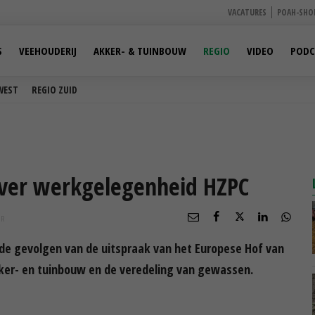
VACATURES
POAH-SHO
S
VEEHOUDERIJ
AKKER- & TUINBOUW
REGIO
VIDEO
PODC
WEST
REGIO ZUID
over werkgelegenheid HZPC
UR
 de gevolgen van de uitspraak van het Europese Hof van
kker- en tuinbouw en de veredeling van gewassen.