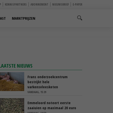
P
KENNISPARTNERS
ABONNEMENT
NIEUWSBRIEF
E-PAPER
AST
MARKTPRIJZEN
LAATSTE NIEUWS
Frans onderzoekcentrum
bestrijkt hele
varkensvleesketen
VANDAAG, 15:29
Emmeloord noteert eerste
zaaiuien op maximaal 20 euro
VANDAAG, 14:59