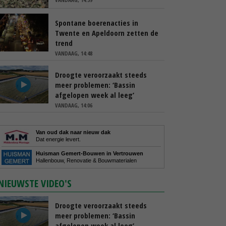
Spontane boerenacties in
Twente en Apeldoorn zetten de
trend
VANDAAG, 14:48
Droogte veroorzaakt steeds
meer problemen: ‘Bassin
afgelopen week al leeg’
VANDAAG, 14:06
Van oud dak naar nieuw dak
Dat energie levert.
Huisman Gemert-Bouwen in Vertrouwen
Hallenbouw, Renovatie & Bouwmaterialen
NIEUWSTE VIDEO'S
Droogte veroorzaakt steeds
meer problemen: ‘Bassin
afgelopen week al leeg’