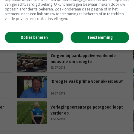
van gerechtvaardigd belang. U kunt hiertegen bezwaar maken door uw
opties hieronder te beheren. Zoek onderaan deze pagina of in het
sitemenu naar een link om uw toestemming te beheren of in te trekken
via de privacy- en cookie-instellingen.
Opties beheren
Toestemming
Zorgen bij aardappelverwerkende
industrie om droogte
28-07-2018
'Droogte vaak prima voor akkerbouw'
24-07-2018
er
Verlagingpercentage pootgoed loopt
verder op
17-07-2018