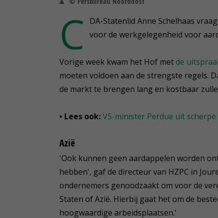
© Persbureau Noordoost
C
DA-Statenlid Anne Schelhaas vraag
voor de werkgelegenheid voor aard
Vorige week kwam het Hof met
de uitspraa
moeten voldoen aan de strengste regels. D
de markt te brengen lang en kostbaar zullen
• Lees ook:
VS-minister Perdue uit scherpe 
Azië
'Ook kunnen geen aardappelen worden ont
hebben', gaf de directeur van HZPC in Jou
ondernemers genoodzaakt om voor de vered
Staten of Azië. Hierbij gaat het om de best
hoogwaardige arbeidsplaatsen.'