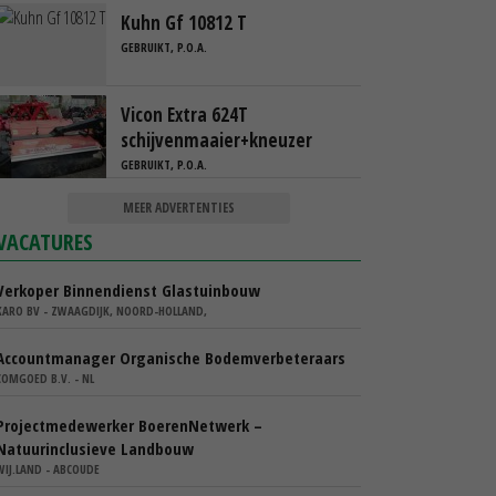
Kuhn Gf 10812 T
GEBRUIKT, P.O.A.
Vicon Extra 624T
schijvenmaaier+kneuzer
GEBRUIKT, P.O.A.
MEER ADVERTENTIES
VACATURES
Verkoper Binnendienst Glastuinbouw
KARO BV - ZWAAGDIJK, NOORD-HOLLAND,
Accountmanager Organische Bodemverbeteraars
COMGOED B.V. - NL
Projectmedewerker BoerenNetwerk –
Natuurinclusieve Landbouw
WIJ.LAND - ABCOUDE