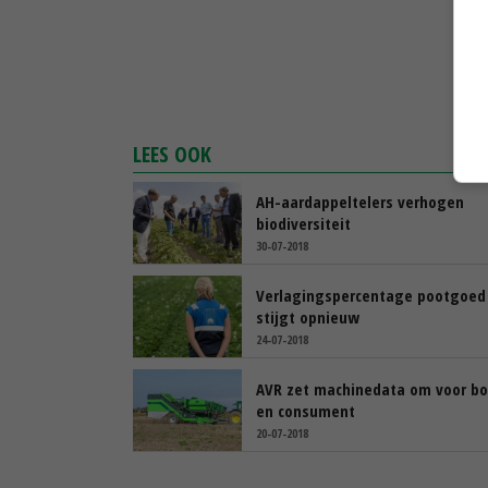
LEES OOK
AH-aardappeltelers verhogen
biodiversiteit
30-07-2018
Verlagingspercentage pootgoed
stijgt opnieuw
24-07-2018
AVR zet machinedata om voor bo
en consument
20-07-2018