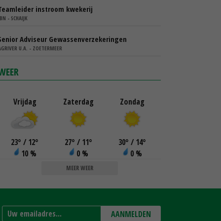
Teamleider instroom kwekerij
IBN - SCHAIJK
Senior Adviseur Gewassenverzekeringen
AGRIVER U.A. - ZOETERMEER
WEER
Vrijdag
Zaterdag
Zondag
23
°
/ 12
°
27
°
/ 11
°
30
°
/ 14
°
10 %
0 %
0 %
MEER WEER
AANMELDEN