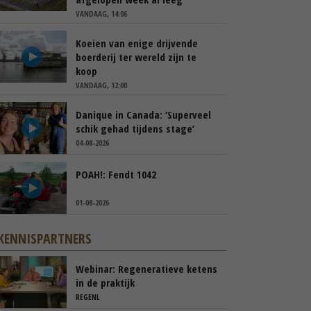
VANDAAG, 14:06
Koeien van enige drijvende
boerderij ter wereld zijn te
koop
VANDAAG, 12:00
Danique in Canada: ‘Superveel
schik gehad tijdens stage’
04-08-2026
POAH!: Fendt 1042
01-08-2026
KENNISPARTNERS
Webinar: Regeneratieve ketens
in de praktijk
REGENL