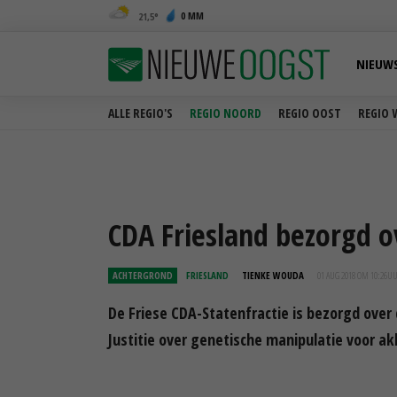
0 MM
21,5
NIEUW
ALLE REGIO'S
REGIO NOORD
REGIO OOST
REGIO 
CDA Friesland bezorgd 
ACHTERGROND
FRIESLAND
TIENKE WOUDA
01 AUG 2018 OM 10:26
U
De Friese CDA-Statenfractie is bezorgd over
Justitie over genetische manipulatie voor a