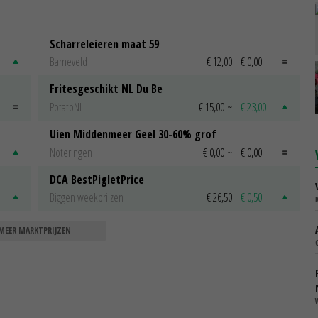
Scharreleieren maat 59
Barneveld
€ 12,00
€ 0,00
Fritesgeschikt NL Du Be
PotatoNL
€ 15,00
~
€ 23,00
Uien Middenmeer Geel 30-60% grof
Noteringen
€ 0,00
~
€ 0,00
DCA BestPigletPrice
Biggen weekprijzen
€ 26,50
€ 0,50
MEER MARKTPRIJZEN