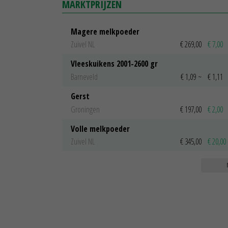
MARKTPRIJZEN
Magere melkpoeder
Zuivel NL
€ 269,00
€ 7,00
Vleeskuikens 2001-2600 gr
Barneveld
€ 1,09
~
€ 1,11
Gerst
Groningen
€ 197,00
€ 2,00
Volle melkpoeder
Zuivel NL
€ 345,00
€ 20,00