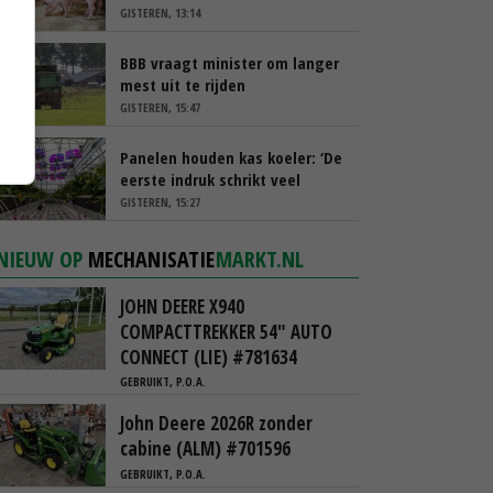
GISTEREN, 13:14
BBB vraagt minister om langer
mest uit te rijden
GISTEREN, 15:47
Panelen houden kas koeler: ‘De
eerste indruk schrikt veel
tuinders af’
GISTEREN, 15:27
NIEUW OP
MECHANISATIE
MARKT.NL
JOHN DEERE X940
COMPACTTREKKER 54" AUTO
CONNECT (LIE) #781634
GEBRUIKT, P.O.A.
John Deere 2026R zonder
cabine (ALM) #701596
GEBRUIKT, P.O.A.