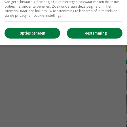
van gerechtvaardigd belang. U kunt hiertegen bezwaar maken door uw
opties hieronder te beheren. Zoek onderaan deze pagina of in het
MEER MARKTPRIJZEN
sitemenu naar een link om uw toestemming te beheren of in te trekken
via de privacy- en cookie-instellingen.
Opties beheren
Toestemming