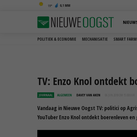
0,1 MM
19
NIEUW
POLITIEK & ECONOMIE
MECHANISATIE
SMART FARM
TV: Enzo Knol ontdekt 
JOURNAAL
ALGEMEEN
DAVEY VAN AKEN
06 JUN 2018 OM 15:00
UUR
Vandaag in Nieuwe Oogst TV: politici op Agris
YouTuber Enzo Knol ontdekt boerenleven en g