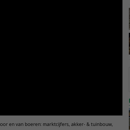
 voor en van boeren: marktcijfers, akker- & tuinbouw,