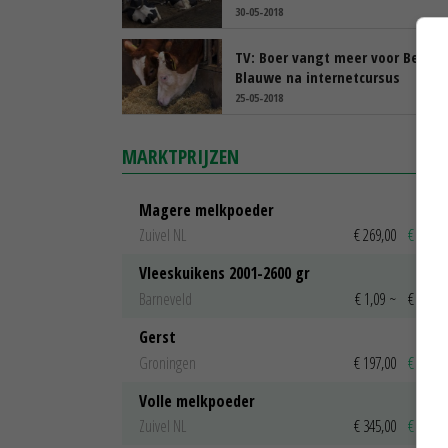
30-05-2018
TV: Boer vangt meer voor Belgis
Blauwe na internetcursus
25-05-2018
MARKTPRIJZEN
Magere melkpoeder
Zuivel NL
€ 269,00
€ 7,00
Vleeskuikens 2001-2600 gr
Barneveld
€ 1,09
~
€ 1,11
Gerst
Groningen
€ 197,00
€ 2,00
Volle melkpoeder
Zuivel NL
€ 345,00
€ 20,00