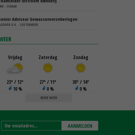
Teamleider instroom kwekerij
IBN - SCHAIJK
Senior Adviseur Gewassenverzekeringen
AGRIVER U.A. - ZOETERMEER
WEER
Vrijdag
Zaterdag
Zondag
23
°
/ 12
°
27
°
/ 11
°
30
°
/ 14
°
10 %
0 %
0 %
MEER WEER
AANMELDEN