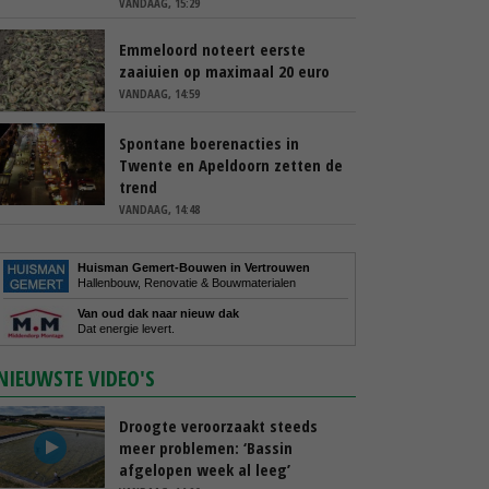
VANDAAG, 15:29
Emmeloord noteert eerste
zaaiuien op maximaal 20 euro
VANDAAG, 14:59
Spontane boerenacties in
Twente en Apeldoorn zetten de
trend
VANDAAG, 14:48
Huisman Gemert-Bouwen in Vertrouwen
Hallenbouw, Renovatie & Bouwmaterialen
Van oud dak naar nieuw dak
Dat energie levert.
NIEUWSTE VIDEO'S
Droogte veroorzaakt steeds
meer problemen: ‘Bassin
afgelopen week al leeg’