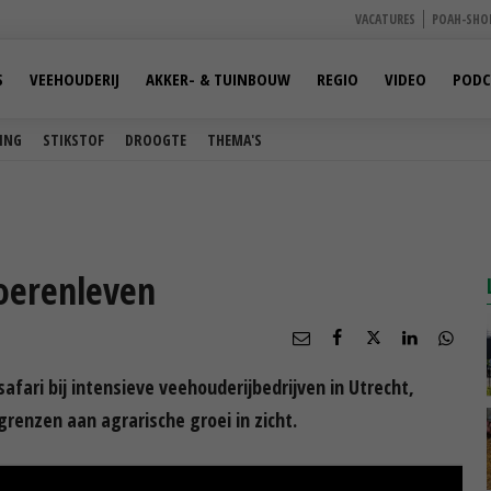
VACATURES
POAH-SHO
S
VEEHOUDERIJ
AKKER- & TUINBOUW
REGIO
VIDEO
PODC
ING
STIKSTOF
DROOGTE
THEMA'S
boerenleven
afari bij intensieve veehouderijbedrijven in Utrecht,
renzen aan agrarische groei in zicht.