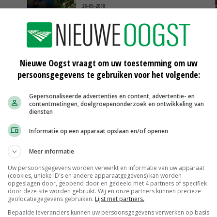
28-05-2018
che
TV: Sleepvoetverbod gaat 1 januari
2019 in
23-05-2018
Nieuwe Oogst vraagt om uw toestemming om uw
persoonsgegevens te gebruiken voor het volgende:
Gepersonaliseerde advertenties en content, advertentie- en
Scharreleieren maat 59
contentmetingen, doelgroepenonderzoek en ontwikkeling van
diensten
Barneveld
€ 12,00
€ 0,00
Informatie op een apparaat opslaan en/of openen
Fritesgeschikt NL Du Be
PotatoNL
€ 15,00
~
€ 23,00
Meer informatie
Uien Middenmeer Geel 30-60% grof
Uw persoonsgegevens worden verwerkt en informatie van uw apparaat
Noteringen
€ 0,00
~
€ 0,00
(cookies, unieke ID's en andere apparaatgegevens) kan worden
opgeslagen door, geopend door en gedeeld met 4 partners of specifiek
door deze site worden gebruikt. Wij en onze partners kunnen precieze
DCA BestPigletPrice
geolocatiegegevens gebruiken.
Lijst met partners.
Biggen weekprijzen
€ 26,50
€ 0,50
Bepaalde leveranciers kunnen uw persoonsgegevens verwerken op basis