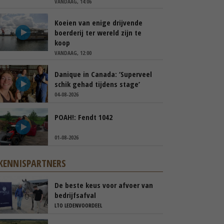
VANDAAG, 14:06
Koeien van enige drijvende
boerderij ter wereld zijn te
koop
VANDAAG, 12:00
Danique in Canada: ‘Superveel
schik gehad tijdens stage’
04-08-2026
POAH!: Fendt 1042
01-08-2026
KENNISPARTNERS
De beste keus voor afvoer van
bedrijfsafval
LTO LEDENVOORDEEL