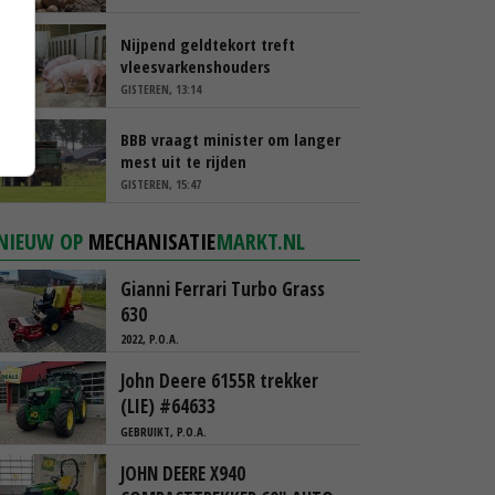
Nijpend geldtekort treft
vleesvarkenshouders
GISTEREN, 13:14
BBB vraagt minister om langer
mest uit te rijden
GISTEREN, 15:47
NIEUW OP
MECHANISATIE
MARKT.NL
Gianni Ferrari Turbo Grass
630
2022, P.O.A.
John Deere 6155R trekker
(LIE) #64633
GEBRUIKT, P.O.A.
JOHN DEERE X940