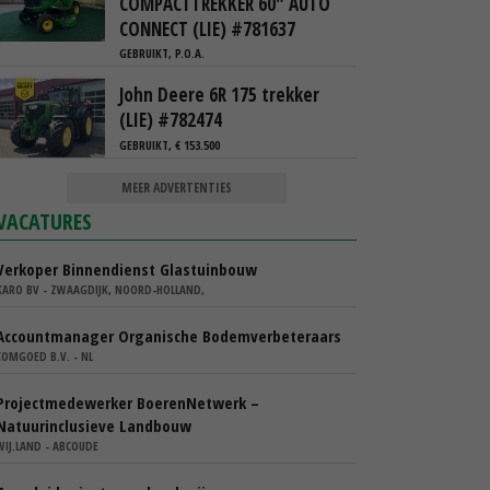
COMPACTTREKKER 60" AUTO
CONNECT (LIE) #781637
GEBRUIKT, P.O.A.
John Deere 6R 175 trekker
(LIE) #782474
GEBRUIKT, € 153.500
MEER ADVERTENTIES
VACATURES
Verkoper Binnendienst Glastuinbouw
KARO BV - ZWAAGDIJK, NOORD-HOLLAND,
Accountmanager Organische Bodemverbeteraars
COMGOED B.V. - NL
Projectmedewerker BoerenNetwerk –
Natuurinclusieve Landbouw
WIJ.LAND - ABCOUDE