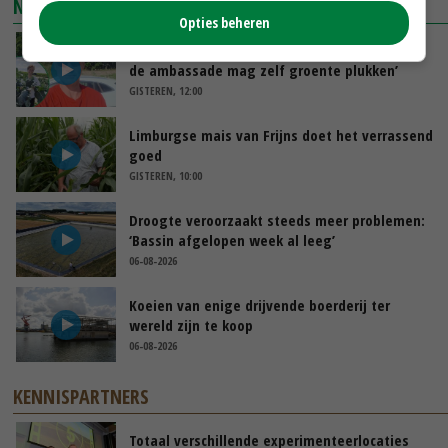
NIEUWSTE VIDEO'S
Opties beheren
Oekraïne-vlogger Kees Huizinga: ‘Bezoek van
de ambassade mag zelf groente plukken’
GISTEREN, 12:00
Limburgse mais van Frijns doet het verrassend
goed
GISTEREN, 10:00
Droogte veroorzaakt steeds meer problemen:
‘Bassin afgelopen week al leeg’
06-08-2026
Koeien van enige drijvende boerderij ter
wereld zijn te koop
06-08-2026
KENNISPARTNERS
Totaal verschillende experimenteerlocaties