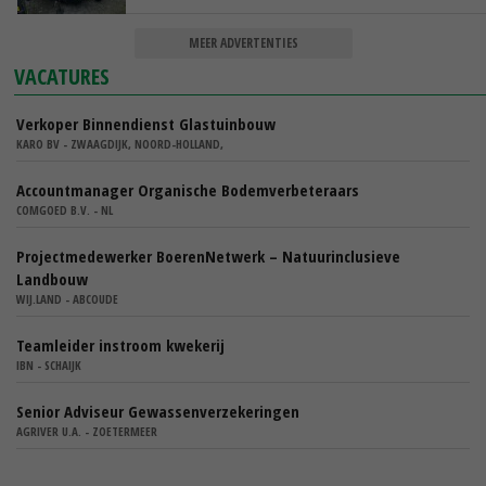
MEER ADVERTENTIES
VACATURES
Verkoper Binnendienst Glastuinbouw
KARO BV - ZWAAGDIJK, NOORD-HOLLAND,
Accountmanager Organische Bodemverbeteraars
COMGOED B.V. - NL
Projectmedewerker BoerenNetwerk – Natuurinclusieve
Landbouw
WIJ.LAND - ABCOUDE
Teamleider instroom kwekerij
IBN - SCHAIJK
Senior Adviseur Gewassenverzekeringen
AGRIVER U.A. - ZOETERMEER