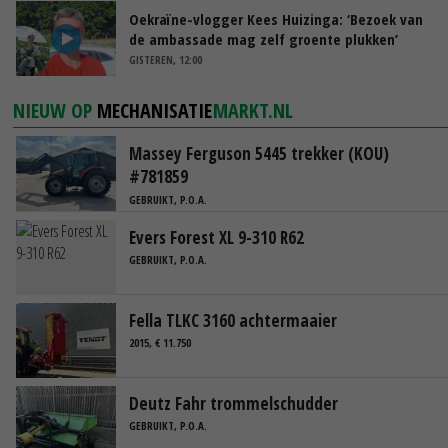
Oekraïne-vlogger Kees Huizinga: ‘Bezoek van
de ambassade mag zelf groente plukken’
GISTEREN, 12:00
NIEUW OP
MECHANISATIE
MARKT.NL
Massey Ferguson 5445 trekker (KOU)
#781859
GEBRUIKT, P.O.A.
Evers Forest XL 9-310 R62
GEBRUIKT, P.O.A.
Fella TLKC 3160 achtermaaier
2015, € 11.750
Deutz Fahr trommelschudder
GEBRUIKT, P.O.A.