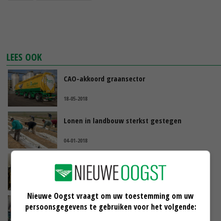
LEES OOK
CAO-akkoord graansector
18-05-2018
Lonen in landbouw sterkst gestegen
04-01-2018
Akkoord bereikt over driejarige cao
dierhouderij
07-12-2017
Nieuwe Oogst vraagt om uw toestemming om uw
Akkoord over nieuwe cao Open Teelten
persoonsgegevens te gebruiken voor het volgende: