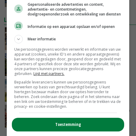
01-11-2017
Gepersonaliseerde advertenties en content,
advertentie- en contentmetingen,
doelgroepenonderzoek en ontwikkeling van diensten
LAATSTE NIEUWS
Informatie op een apparaat opslaan en/of openen
Na jarenlang meten willen Zuid-Hollandse
boeren nu erkenning
Meer informatie
VANDAAG, 07:00
Uw persoonsgegevens worden verwerkt en informatie van uw
apparaat (cookies, unieke ID's en andere apparaatgegevens)
Kamervragen over onttrekkingsverbod,
kan worden opgeslagen door, geopend door en gedeeld met
4 partners of specifiek door deze site worden gebruikt. Wij en
minister spreekt van ‘ondernemersrisico’
onze partners kunnen precieze geolocatiegegevens
GISTEREN, 16:27
gebruiken.
Lijst met partners.
Bepaalde leveranciers kunnen uw persoonsgegevens
‘Rendement van Krullvarkens komt van de
verwerken op basis van gerechtvaardigd belang. U kunt
overkant’
hiertegen bezwaar maken door uw opties hieronder te
beheren. Zoek onderaan deze pagina of in het sitemenu naar
GISTEREN, 15:30
een link om uw toestemming te beheren of in te trekken via de
privacy- en cookie-instellingen.
Oorlogen en El Niño stuwen voedselprijzen op
GISTEREN, 15:04
Toestemming