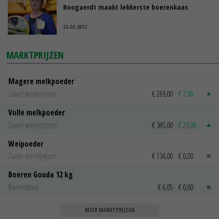
Boogaerdt maakt lekkerste boerenkaas
23-03-2012
MARKTPRIJZEN
Magere melkpoeder
Zuivel weekprijzen
€ 269,00
€ 7,00
Volle melkpoeder
Zuivel weekprijzen
€ 345,00
€ 20,00
Weipoeder
Zuivel weekprijzen
€ 134,00
€ 0,00
Boeren Gouda 12 kg
Boerenkaas
€ 6,05
€ 0,00
MEER MARKTPRIJZEN