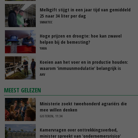
Melkgift stijgt in een jaar tijd van gemiddeld
25 naar 34 liter per dag
SMAXTEC
Hoge prijzen en droogte: hoe kan zwavel
helpen bij de bemesting?
YARA
Koeien aan het voer en in productie houden:
waarom ‘immuunmodulatie’ belangrijk is
tijdens de transitieperiode
AHV
MEEST GELEZEN
Ministerie zoekt tweehonderd agrariërs die
mee willen denken
GISTEREN, 11:34
Kamervragen over onttrekkingsverbod,
minister spreekt van ‘ondernemersrisico’