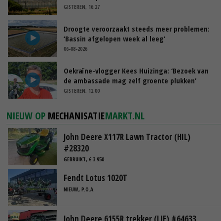
GISTEREN, 16:27
Droogte veroorzaakt steeds meer problemen:
‘Bassin afgelopen week al leeg’
06-08-2026
Oekraïne-vlogger Kees Huizinga: ‘Bezoek van
de ambassade mag zelf groente plukken’
GISTEREN, 12:00
NIEUW OP
MECHANISATIE
MARKT.NL
John Deere X117R Lawn Tractor (HIL)
#28320
GEBRUIKT, € 3.950
Fendt Lotus 1020T
NIEUW, P.O.A.
John Deere 6155R trekker (LIE) #64633