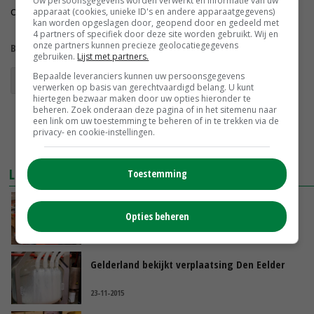
Uw persoonsgegevens worden verwerkt en informatie van uw
op.'
apparaat (cookies, unieke ID's en andere apparaatgegevens)
kan worden opgeslagen door, geopend door en gedeeld met
4 partners of specifiek door deze site worden gebruikt. Wij en
onze partners kunnen precieze geolocatiegegevens
Bekijk meer over:
gebruiken.
Lijst met partners.
Bepaalde leveranciers kunnen uw persoonsgegevens
boerenzuivel
verwerken op basis van gerechtvaardigd belang. U kunt
hiertegen bezwaar maken door uw opties hieronder te
beheren. Zoek onderaan deze pagina of in het sitemenu naar
een link om uw toestemming te beheren of in te trekken via de
privacy- en cookie-instellingen.
LEES OOK
Toestemming
Streekzuivel Delflandshof breekt door in
Opties beheren
retail
14-01-2017
Gelderland bekijkt verplaatsing Den Eelder
23-11-2015