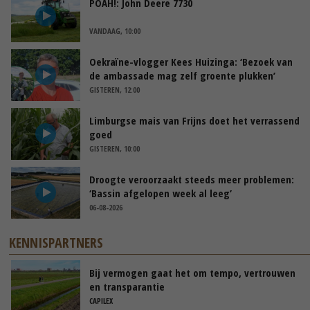
POAH!: John Deere 7730
VANDAAG, 10:00
Oekraïne-vlogger Kees Huizinga: ‘Bezoek van
de ambassade mag zelf groente plukken’
GISTEREN, 12:00
Limburgse mais van Frijns doet het verrassend
goed
GISTEREN, 10:00
Droogte veroorzaakt steeds meer problemen:
‘Bassin afgelopen week al leeg’
06-08-2026
KENNISPARTNERS
Bij vermogen gaat het om tempo, vertrouwen
en transparantie
CAPILEX