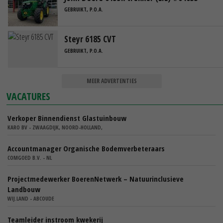
GEBRUIKT, P.O.A.
Steyr 6185 CVT
GEBRUIKT, P.O.A.
MEER ADVERTENTIES
VACATURES
Verkoper Binnendienst Glastuinbouw
KARO BV - ZWAAGDIJK, NOORD-HOLLAND,
Accountmanager Organische Bodemverbeteraars
COMGOED B.V. - NL
Projectmedewerker BoerenNetwerk – Natuurinclusieve
Landbouw
WIJ.LAND - ABCOUDE
Teamleider instroom kwekerij