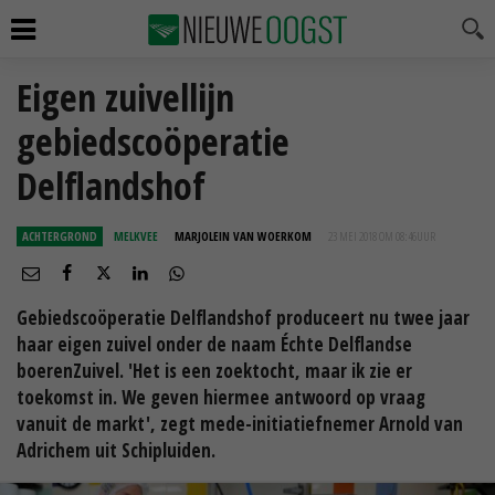
Eigen zuivellijn
gebiedscoöperatie
Delflandshof
ACHTERGROND
MELKVEE
MARJOLEIN VAN WOERKOM
23 MEI 2018 OM 08:46
UUR
Gebiedscoöperatie Delflandshof produceert nu twee jaar
haar eigen zuivel onder de naam Échte Delflandse
boerenZuivel. 'Het is een zoektocht, maar ik zie er
toekomst in. We geven hiermee antwoord op vraag
vanuit de markt', zegt mede-initiatiefnemer Arnold van
Adrichem uit Schipluiden.