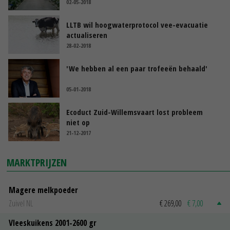
02-05-2018
LLTB wil hoogwaterprotocol vee-evacuatie
actualiseren
28-02-2018
'We hebben al een paar trofeeën behaald'
05-01-2018
Ecoduct Zuid-Willemsvaart lost probleem
niet op
21-12-2017
MARKTPRIJZEN
Magere melkpoeder
Zuivel NL
€ 269,00
€ 7,00
Vleeskuikens 2001-2600 gr