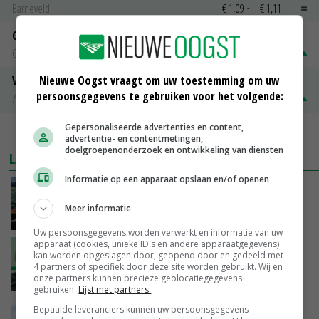
Barneveld
€ 1,09
~
€ 1,11
Gerst
Groningen
€ 197,00
€ 2,00
Nieuwe Oogst vraagt om uw toestemming om uw
Volle melkpoeder
persoonsgegevens te gebruiken voor het volgende:
Zuivel NL
€ 345,00
€ 20,00
Gepersonaliseerde advertenties en content,
MEER MARKTPRIJZEN
advertentie- en contentmetingen,
doelgroepenonderzoek en ontwikkeling van diensten
LAATSTE NIEUWS
Informatie op een apparaat opslaan en/of openen
‘Cijfer jezelf niet weg en doe vooral ook waar
je gelukkig van wordt’
Meer informatie
VANDAAG, 13:31
Uw persoonsgegevens worden verwerkt en informatie van uw
apparaat (cookies, unieke ID's en andere apparaatgegevens)
‘De droogte begint ver voor de grens bij
kan worden opgeslagen door, geopend door en gedeeld met
Lobith’
4 partners of specifiek door deze site worden gebruikt. Wij en
onze partners kunnen precieze geolocatiegegevens
VANDAAG, 11:00
gebruiken.
Lijst met partners.
POAH!: John Deere 7730
Bepaalde leveranciers kunnen uw persoonsgegevens