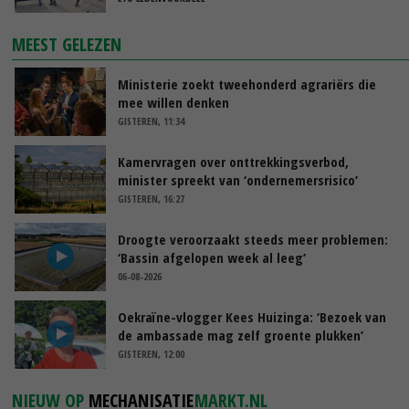
MEEST GELEZEN
Ministerie zoekt tweehonderd agrariërs die
mee willen denken
GISTEREN, 11:34
Kamervragen over onttrekkingsverbod,
minister spreekt van ‘ondernemersrisico’
GISTEREN, 16:27
Droogte veroorzaakt steeds meer problemen:
‘Bassin afgelopen week al leeg’
06-08-2026
Oekraïne-vlogger Kees Huizinga: ‘Bezoek van
de ambassade mag zelf groente plukken’
GISTEREN, 12:00
NIEUW OP
MECHANISATIE
MARKT.NL