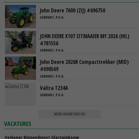
John Deere 7600 (ZIJ) #696750
GEBRUIKT, P.O.A.
JOHN DEERE X107 ZITMAAIER MY 2026 (HIL)
#781556
GEBRUIKT, P.O.A.
John Deere 2026R Compacttrekker (MID)
#690569
GEBRUIKT, P.O.A.
Valtra T234A
GEBRUIKT, P.O.A.
MEER ADVERTENTIES
VACATURES
Verkoper Binnendienst Glastuinbouw