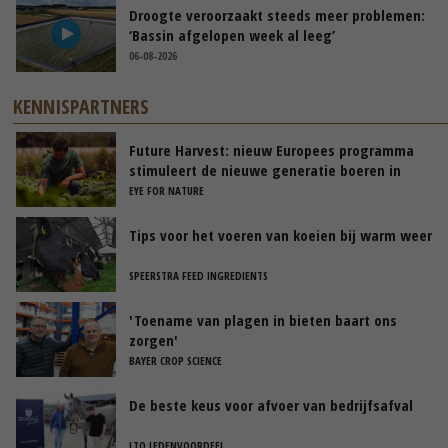
Droogte veroorzaakt steeds meer problemen:
‘Bassin afgelopen week al leeg’
06-08-2026
KENNISPARTNERS
Future Harvest: nieuw Europees programma
stimuleert de nieuwe generatie boeren in
Nederland
EYE FOR NATURE
Tips voor het voeren van koeien bij warm weer
SPEERSTRA FEED INGREDIENTS
'Toename van plagen in bieten baart ons
zorgen'
BAYER CROP SCIENCE
De beste keus voor afvoer van bedrijfsafval
LTO LEDENVOORDEEL