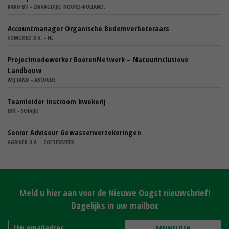
KARO BV - ZWAAGDIJK, NOORD-HOLLAND,
Accountmanager Organische Bodemverbeteraars
COMGOED B.V. - NL
Projectmedewerker BoerenNetwerk – Natuurinclusieve
Landbouw
WIJ.LAND - ABCOUDE
Teamleider instroom kwekerij
IBN - SCHAIJK
Senior Adviseur Gewassenverzekeringen
AGRIVER U.A. - ZOETERMEER
Meld u hier aan voor de Nieuwe Oogst nieuwsbrief!
Dagelijks in uw mailbox
AANMELDEN