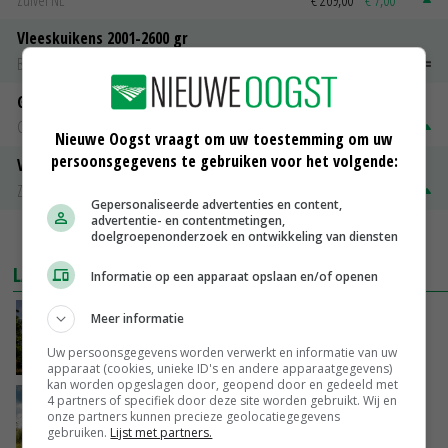
Zuivel NL
€ 269,00
€ 7,00
Vleeskuikens 2001-2600 gr
Barneveld
€ 1,09
~
€ 1,11
Gerst
Groningen
€ 197,00
€ 2,00
Nieuwe Oogst vraagt om uw toestemming om uw
persoonsgegevens te gebruiken voor het volgende:
Volle melkpoeder
Zuivel NL
€ 345,00
€ 20,00
Gepersonaliseerde advertenties en content,
advertentie- en contentmetingen,
doelgroepenonderzoek en ontwikkeling van diensten
MEER MARKTPRIJZEN
LAATSTE NIEUWS
Informatie op een apparaat opslaan en/of openen
Kamervragen over onttrekkingsverbod,
Meer informatie
minister spreekt van ‘ondernemersrisico’
Uw persoonsgegevens worden verwerkt en informatie van uw
GISTEREN, 16:27
apparaat (cookies, unieke ID's en andere apparaatgegevens)
kan worden opgeslagen door, geopend door en gedeeld met
4 partners of specifiek door deze site worden gebruikt. Wij en
‘Rendement van Krullvarkens komt van de
onze partners kunnen precieze geolocatiegegevens
overkant’
gebruiken.
Lijst met partners.
GISTEREN, 15:30