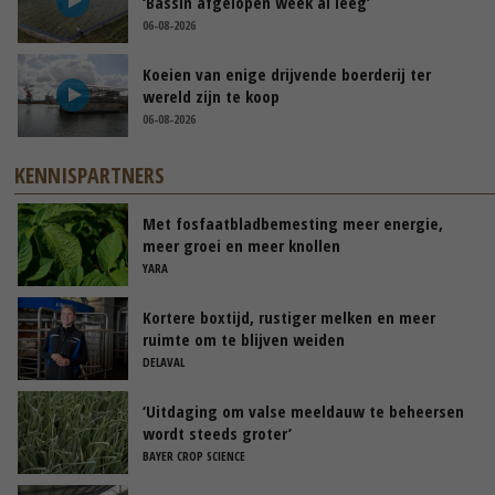
‘Bassin afgelopen week al leeg’
06-08-2026
Koeien van enige drijvende boerderij ter
wereld zijn te koop
06-08-2026
KENNISPARTNERS
Met fosfaatbladbemesting meer energie,
meer groei en meer knollen
YARA
Kortere boxtijd, rustiger melken en meer
ruimte om te blijven weiden
DELAVAL
‘Uitdaging om valse meeldauw te beheersen
wordt steeds groter’
BAYER CROP SCIENCE