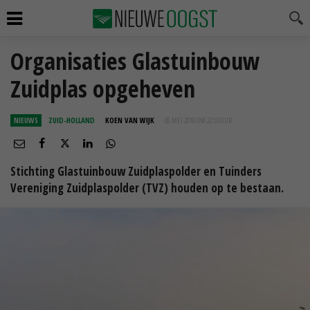
Organisaties Glastuinbouw
Zuidplas opgeheven
NIEUWS
ZUID-HOLLAND
KOEN VAN WIJK
05 MEI 2018 OM 22:03
UUR
Stichting Glastuinbouw Zuidplaspolder en Tuinders
Vereniging Zuidplaspolder (TVZ) houden op te bestaan.