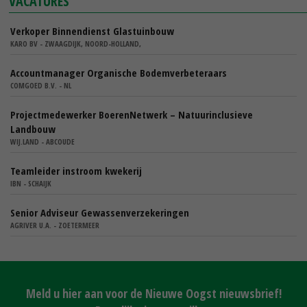
VACATURES
Verkoper Binnendienst Glastuinbouw
KARO BV - ZWAAGDIJK, NOORD-HOLLAND,
Accountmanager Organische Bodemverbeteraars
COMGOED B.V. - NL
Projectmedewerker BoerenNetwerk – Natuurinclusieve
Landbouw
WIJ.LAND - ABCOUDE
Teamleider instroom kwekerij
IBN - SCHAIJK
Senior Adviseur Gewassenverzekeringen
AGRIVER U.A. - ZOETERMEER
Meld u hier aan voor de Nieuwe Oogst nieuwsbrief!