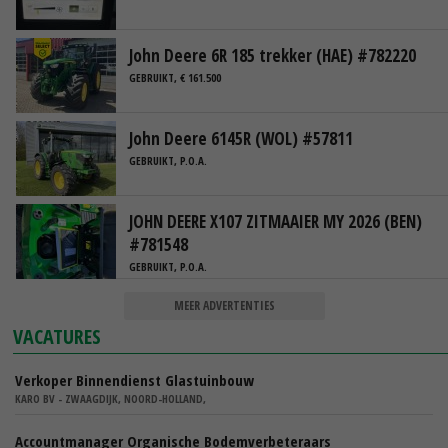
John Deere 6R 185 trekker (HAE) #782220
GEBRUIKT, € 161.500
John Deere 6145R (WOL) #57811
GEBRUIKT, P.O.A.
JOHN DEERE X107 ZITMAAIER MY 2026 (BEN)
#781548
GEBRUIKT, P.O.A.
MEER ADVERTENTIES
VACATURES
Verkoper Binnendienst Glastuinbouw
KARO BV - ZWAAGDIJK, NOORD-HOLLAND,
Accountmanager Organische Bodemverbeteraars