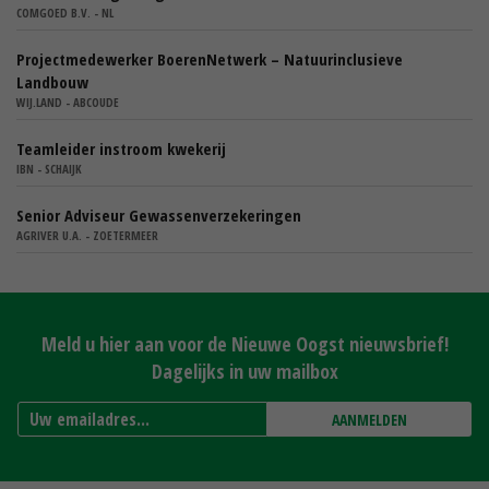
COMGOED B.V. - NL
Projectmedewerker BoerenNetwerk – Natuurinclusieve
Landbouw
WIJ.LAND - ABCOUDE
Teamleider instroom kwekerij
IBN - SCHAIJK
Senior Adviseur Gewassenverzekeringen
AGRIVER U.A. - ZOETERMEER
Meld u hier aan voor de Nieuwe Oogst nieuwsbrief!
Dagelijks in uw mailbox
AANMELDEN