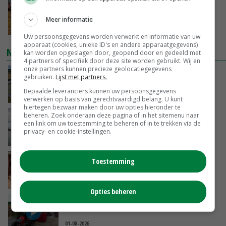
Frans onderzoekcentrum bestrijkt hele
varkensvleesketen
Meer informatie
GISTEREN, 15:29
Uw persoonsgegevens worden verwerkt en informatie van uw
apparaat (cookies, unieke ID's en andere apparaatgegevens)
NIEUWSTE VIDEO'S
kan worden opgeslagen door, geopend door en gedeeld met
4 partners of specifiek door deze site worden gebruikt. Wij en
onze partners kunnen precieze geolocatiegegevens
Droogte veroorzaakt steeds meer problemen:
gebruiken.
Lijst met partners.
‘Bassin afgelopen week al leeg’
Bepaalde leveranciers kunnen uw persoonsgegevens
GISTEREN, 14:06
verwerken op basis van gerechtvaardigd belang. U kunt
hiertegen bezwaar maken door uw opties hieronder te
beheren. Zoek onderaan deze pagina of in het sitemenu naar
Koeien van enige drijvende boerderij ter
een link om uw toestemming te beheren of in te trekken via de
wereld zijn te koop
privacy- en cookie-instellingen.
GISTEREN, 12:00
Danique in Canada: ‘Superveel schik gehad
Toestemming
tijdens stage’
04-08-2026
Opties beheren
POAH!: Fendt 1042
01-08-2026