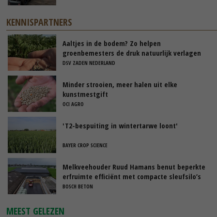
KENNISPARTNERS
Aaltjes in de bodem? Zo helpen
groenbemesters de druk natuurlijk verlagen
DSV ZADEN NEDERLAND
Minder strooien, meer halen uit elke
kunstmestgift
OCI AGRO
'T2-bespuiting in wintertarwe loont'
BAYER CROP SCIENCE
Melkveehouder Ruud Hamans benut beperkte
erfruimte efficiënt met compacte sleufsilo’s
BOSCH BETON
MEEST GELEZEN