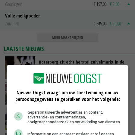
Groningen
€ 197,00
€ 2,00
Volle melkpoeder
Zuivel NL
€ 345,00
€ 20,00
MEER MARKTPRIJZEN
LAATSTE NIEUWS
Boterberg zit echt herstel zuivelmarkt in de
weg
VANDAAG, 08:59
‘Door hittegolf is aantal terugkomers bij
Nieuwe Oogst vraagt om uw toestemming om uw
zeugen verdubbeld’
persoonsgegevens te gebruiken voor het volgende:
VANDAAG, 06:19
Gepersonaliseerde advertenties en content,
Gemiddelde Europese melkprijs daalt licht in
advertentie- en contentmetingen,
juni
doelgroepenonderzoek en ontwikkeling van diensten
GISTEREN, 17:04
Informatie op een apparaat opslaan en/of openen