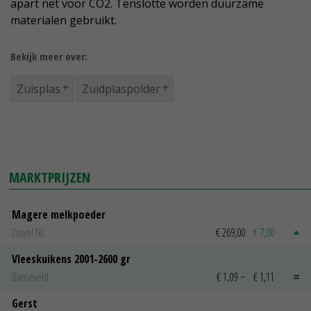
apart net voor CO2. Tenslotte worden duurzame
materialen gebruikt.
Bekijk meer over:
Zuisplas
Zuidplaspolder
MARKTPRIJZEN
Magere melkpoeder
Zuivel NL
€ 269,00
€ 7,00
Vleeskuikens 2001-2600 gr
Barneveld
€ 1,09
~
€ 1,11
Gerst