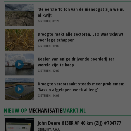
‘De eerste 10 ton van de uienoogst zijn we nu
al kwijt’
GISTEREN, 09:28
Droogte raakt alle sectoren, LTO waarschuwt
voor lege schappen
GISTEREN, 11:05
Koeien van enige drijvende boerderij ter
wereld zijn te koop
GISTEREN, 12:00
Droogte veroorzaakt steeds meer problemen:
‘Bassin afgelopen week al leeg’
GISTEREN, 14:06
NIEUW OP
MECHANISATIE
MARKT.NL
John Deere 6130R AP 40 km (ZIJ) #704777
GEBRUIKT, P.O.A.