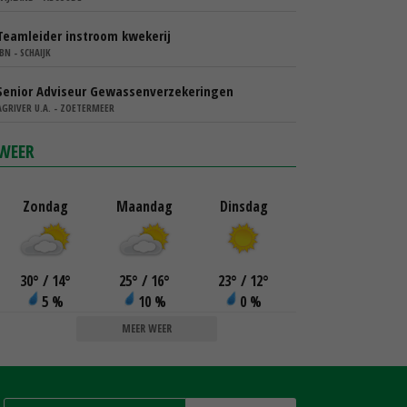
Teamleider instroom kwekerij
IBN - SCHAIJK
Senior Adviseur Gewassenverzekeringen
AGRIVER U.A. - ZOETERMEER
WEER
Zondag
Maandag
Dinsdag
30
°
/ 14
°
25
°
/ 16
°
23
°
/ 12
°
5 %
10 %
0 %
MEER WEER