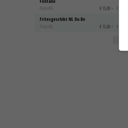
Fontane
PotatoNL
€ 15,00
~
€ 23,00
Fritesgeschikt NL Du Be
PotatoNL
€ 15,00
~
€ 23,00