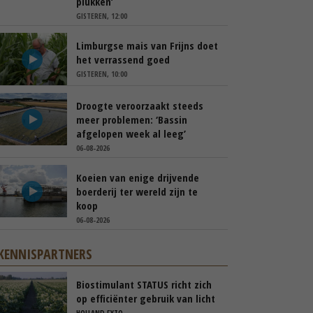
plukken’
GISTEREN, 12:00
Limburgse mais van Frijns doet
het verrassend goed
GISTEREN, 10:00
Droogte veroorzaakt steeds
meer problemen: ‘Bassin
afgelopen week al leeg’
06-08-2026
Koeien van enige drijvende
boerderij ter wereld zijn te
koop
06-08-2026
KENNISPARTNERS
Biostimulant STATUS richt zich
op efficiënter gebruik van licht
en stikstof
HOLLAND FYTO