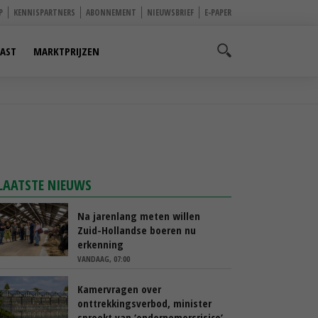
P
KENNISPARTNERS
ABONNEMENT
NIEUWSBRIEF
E-PAPER
AST
MARKTPRIJZEN
LAATSTE NIEUWS
Na jarenlang meten willen
Zuid-Hollandse boeren nu
erkenning
VANDAAG, 07:00
Kamervragen over
onttrekkingsverbod, minister
spreekt van ‘ondernemersrisico’