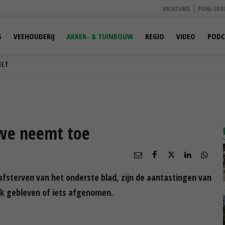
VACATURES
POAH-SHO
S
VEEHOUDERIJ
AKKER- & TUINBOUW
REGIO
VIDEO
PODC
ELT
rwe neemt toe
fsterven van het onderste blad, zijn de aantastingen van
k gebleven of iets afgenomen.