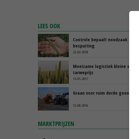
LEES OOK
Controle bepaalt noodzaak
bespuiting
22-02-2018
Moeizame logistiek kleine stimu
tarweprijs
13-01-2017
Graan voor ruim derde geoogst
12-08-2016
MARKTPRIJZEN