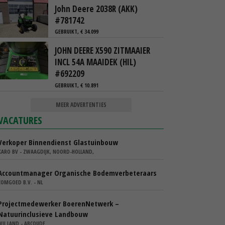
John Deere 2038R (AKK)
#781742
GEBRUIKT, € 34.099
JOHN DEERE X590 ZITMAAIER
INCL 54A MAAIDEK (HIL)
#692209
GEBRUIKT, € 10.891
MEER ADVERTENTIES
VACATURES
Verkoper Binnendienst Glastuinbouw
KARO BV - ZWAAGDIJK, NOORD-HOLLAND,
Accountmanager Organische Bodemverbeteraars
COMGOED B.V. - NL
Projectmedewerker BoerenNetwerk –
Natuurinclusieve Landbouw
WIJ.LAND - ABCOUDE