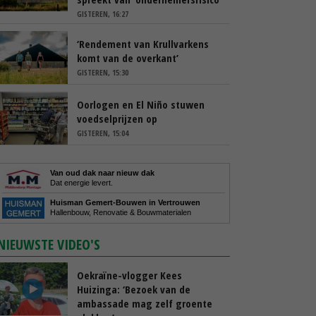
GISTEREN, 16:27
‘Rendement van Krullvarkens
komt van de overkant’
GISTEREN, 15:30
Oorlogen en El Niño stuwen
voedselprijzen op
GISTEREN, 15:04
Van oud dak naar nieuw dak
Dat energie levert.
Huisman Gemert-Bouwen in Vertrouwen
Hallenbouw, Renovatie & Bouwmaterialen
NIEUWSTE VIDEO'S
Oekraïne-vlogger Kees
Huizinga: ‘Bezoek van de
ambassade mag zelf groente