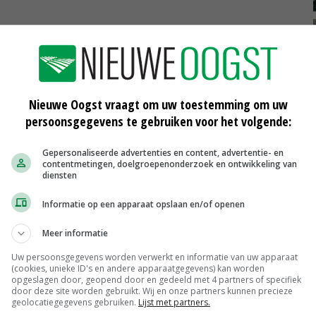
'Vos' verjaagt ganzen uit
Nieuwe Oogst vraagt om uw toestemming om uw
wintertarwe
05-01-2018
persoonsgegevens te gebruiken voor het volgende:
lans
Herbicidenmix in najaar scoort beste
Gepersonaliseerde advertenties en content, advertentie- en
in wintertarwe
contentmetingen, doelgroepenonderzoek en ontwikkeling van
diensten
05-10-2016
Informatie op een apparaat opslaan en/of openen
‘Sneeuwschimmel vraagt T3-
bespuiting’
Meer informatie
30-07-2016
Uw persoonsgegevens worden verwerkt en informatie van uw apparaat
(cookies, unieke ID's en andere apparaatgegevens) kan worden
opgeslagen door, geopend door en gedeeld met 4 partners of specifiek
door deze site worden gebruikt. Wij en onze partners kunnen precieze
geolocatiegegevens gebruiken.
Lijst met partners.