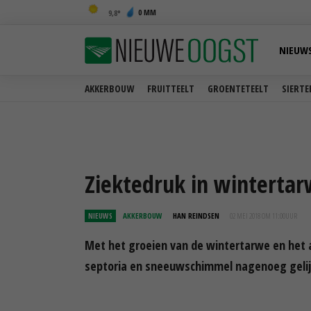
0 MM
9,8
NIEUW
AKKERBOUW
FRUITTEELT
GROENTETEELT
SIERTE
Ziektedruk in winterta
NIEUWS
AKKERBOUW
HAN REINDSEN
02 MEI 2018 OM 11:00
UUR
Met het groeien van de wintertarwe en het a
septoria en sneeuwschimmel nagenoeg gelij