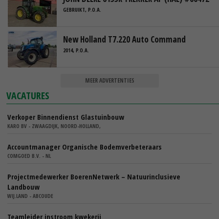
GEBRUIKT, P.O.A.
New Holland T7.220 Auto Command
2014, P.O.A.
MEER ADVERTENTIES
VACATURES
Verkoper Binnendienst Glastuinbouw
KARO BV - ZWAAGDIJK, NOORD-HOLLAND,
Accountmanager Organische Bodemverbeteraars
COMGOED B.V. - NL
Projectmedewerker BoerenNetwerk – Natuurinclusieve
Landbouw
WIJ.LAND - ABCOUDE
Teamleider instroom kwekerij