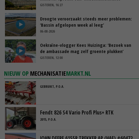
GISTEREN, 16:27
Droogte veroorzaakt steeds meer problemen:
‘Bassin afgelopen week al leeg’
06-08-2026
Oekraïne-vlogger Kees Huizinga: ‘Bezoek van
de ambassade mag zelf groente plukken’
GISTEREN, 12:00
NIEUW OP
MECHANISATIE
MARKT.NL
GEBRUIKT, P.O.A.
Fendt 826 S4 Vario Profi Plus+ RTK
2015, P.O.A.
JOHN DEERE 6155R TREKKER AP (HAE) #60472