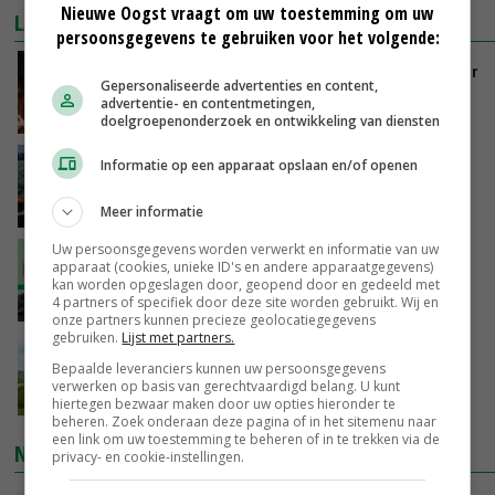
Nieuwe Oogst vraagt om uw toestemming om uw
LAATSTE NIEUWS
persoonsgegevens te gebruiken voor het volgende:
Vlaamse varkensstapel krimpt, pluimveesector
Gepersonaliseerde advertenties en content,
groeit door schaalvergroting
advertentie- en contentmetingen,
VANDAAG, 14:55
doelgroepenonderzoek en ontwikkeling van diensten
‘Cijfer jezelf niet weg en doe vooral ook waar
Informatie op een apparaat opslaan en/of openen
je gelukkig van wordt’
VANDAAG, 13:31
Meer informatie
Uw persoonsgegevens worden verwerkt en informatie van uw
‘De droogte begint ver voor de grens bij
apparaat (cookies, unieke ID's en andere apparaatgegevens)
Lobith’
kan worden opgeslagen door, geopend door en gedeeld met
4 partners of specifiek door deze site worden gebruikt. Wij en
VANDAAG, 11:00
onze partners kunnen precieze geolocatiegegevens
gebruiken.
Lijst met partners.
POAH!: John Deere 7730
Bepaalde leveranciers kunnen uw persoonsgegevens
verwerken op basis van gerechtvaardigd belang. U kunt
VANDAAG, 10:00
hiertegen bezwaar maken door uw opties hieronder te
beheren. Zoek onderaan deze pagina of in het sitemenu naar
een link om uw toestemming te beheren of in te trekken via de
NIEUWSTE VIDEO'S
privacy- en cookie-instellingen.