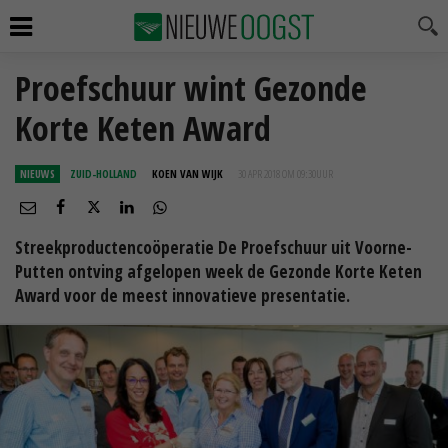
Proefschuur wint Gezonde
Korte Keten Award
NIEUWS
ZUID-HOLLAND
KOEN VAN WIJK
30 APR 2018 OM 09:30
UUR
Streekproductencoöperatie De Proefschuur uit Voorne-
Putten ontving afgelopen week de Gezonde Korte Keten
Award voor de meest innovatieve presentatie.