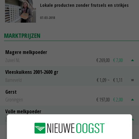
Lokale producten zonder frutsels en strikjes
07-03-2018
MARKTPRIJZEN
Magere melkpoeder
Zuivel NL
€ 269,00
€ 7,00
Vleeskuikens 2001-2600 gr
Barneveld
€ 1,09
~
€ 1,11
Gerst
Groningen
€ 197,00
€ 2,00
Volle melkpoeder
Zuivel NL
€ 345,00
€ 20,00
MEER MARKTPRIJZEN