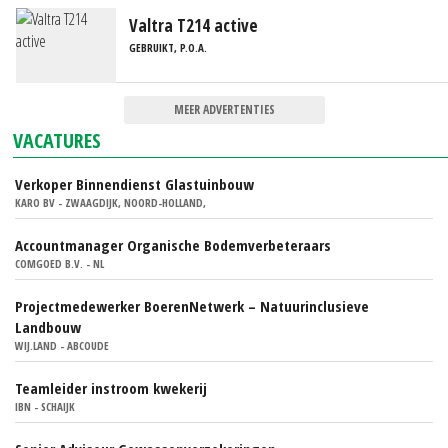
Valtra T214 active
GEBRUIKT, P.O.A.
MEER ADVERTENTIES
VACATURES
Verkoper Binnendienst Glastuinbouw
KARO BV - ZWAAGDIJK, NOORD-HOLLAND,
Accountmanager Organische Bodemverbeteraars
COMGOED B.V. - NL
Projectmedewerker BoerenNetwerk – Natuurinclusieve
Landbouw
WIJ.LAND - ABCOUDE
Teamleider instroom kwekerij
IBN - SCHAIJK