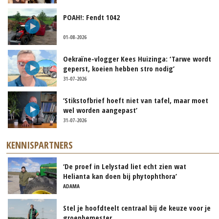
POAH!: Fendt 1042
01-08-2026
Oekraïne-vlogger Kees Huizinga: ‘Tarwe wordt
geperst, koeien hebben stro nodig’
31-07-2026
‘Stikstofbrief hoeft niet van tafel, maar moet
wel worden aangepast’
31-07-2026
KENNISPARTNERS
‘De proef in Lelystad liet echt zien wat
Helianta kan doen bij phytophthora’
ADAMA
Stel je hoofdteelt centraal bij de keuze voor je
groenbemester