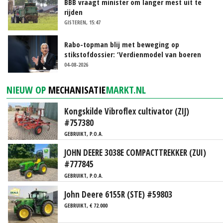
BBB vraagt minister om langer mest uit te
rijden
GISTEREN, 15:47
Rabo-topman blij met beweging op
stikstofdossier: ‘Verdienmodel van boeren
blijft cruciaal’
04-08-2026
NIEUW OP
MECHANISATIE
MARKT.NL
Kongskilde Vibroflex cultivator (ZIJ)
#757380
GEBRUIKT, P.O.A.
JOHN DEERE 3038E COMPACTTREKKER (ZUI)
#777845
GEBRUIKT, P.O.A.
John Deere 6155R (STE) #59803
GEBRUIKT, € 72.000