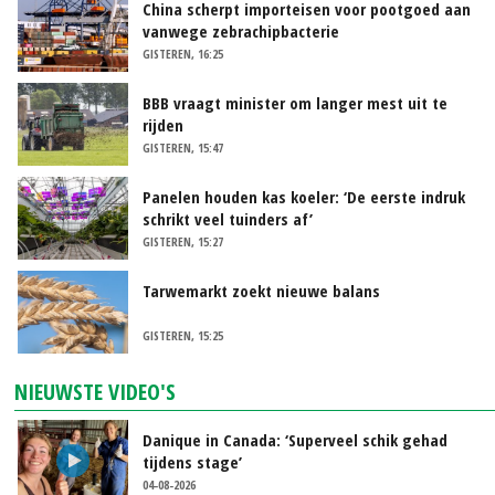
China scherpt importeisen voor pootgoed aan
vanwege zebrachipbacterie
GISTEREN, 16:25
BBB vraagt minister om langer mest uit te
rijden
GISTEREN, 15:47
Panelen houden kas koeler: ‘De eerste indruk
schrikt veel tuinders af’
GISTEREN, 15:27
Tarwemarkt zoekt nieuwe balans
GISTEREN, 15:25
NIEUWSTE VIDEO'S
Danique in Canada: ‘Superveel schik gehad
tijdens stage’
04-08-2026