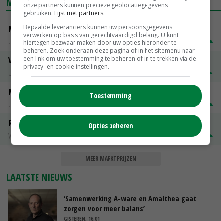
MARKTPRIJZEN
onze partners kunnen precieze geolocatiegegevens
gebruiken.
Lijst met partners.
Bepaalde leveranciers kunnen uw persoonsgegevens
Mannelijk slachtstieren (O)
verwerken op basis van gerechtvaardigd belang. U kunt
Utrecht
€ 26,50
€ 0,50
hiertegen bezwaar maken door uw opties hieronder te
beheren. Zoek onderaan deze pagina of in het sitemenu naar
een link om uw toestemming te beheren of in te trekken via de
Vrouwelijk worst 1e kwaliteit
privacy- en cookie-instellingen.
Utrecht
€ 1,32
€ 0,10
Mannelijk Slachtstieren ( R )
Toestemming
Utrecht
€ 1,25
€ 0,10
Rosekalveren 8 - 12 maandenk
Opties beheren
Vleeskalveren Denkavit
€ 1,78
€ 0,06
MEER MARKTPRIJZEN
LAATSTE NIEUWS
‘Samenwerking A-ware en Amalthea gaat
zorgen voor meer balans’
GISTEREN, 16:01