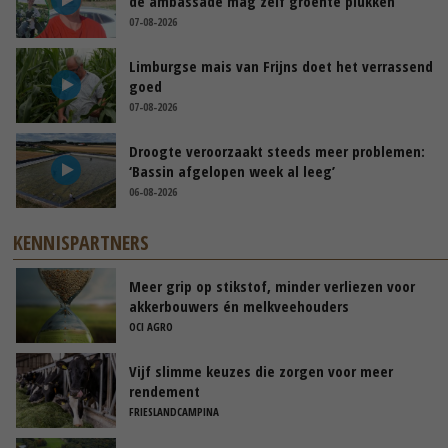
de ambassade mag zelf groente plukken’
07-08-2026
Limburgse mais van Frijns doet het verrassend
goed
07-08-2026
Droogte veroorzaakt steeds meer problemen:
‘Bassin afgelopen week al leeg’
06-08-2026
KENNISPARTNERS
Meer grip op stikstof, minder verliezen voor
akkerbouwers én melkveehouders
OCI AGRO
Vijf slimme keuzes die zorgen voor meer
rendement
FRIESLANDCAMPINA