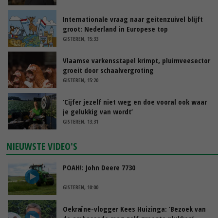
Internationale vraag naar geitenzuivel blijft
groot: Nederland in Europese top
GISTEREN, 15:33
Vlaamse varkensstapel krimpt, pluimveesector
groeit door schaalvergroting
GISTEREN, 15:20
‘Cijfer jezelf niet weg en doe vooral ook waar
je gelukkig van wordt’
GISTEREN, 13:31
NIEUWSTE VIDEO'S
POAH!: John Deere 7730
GISTEREN, 10:00
Oekraïne-vlogger Kees Huizinga: ‘Bezoek van