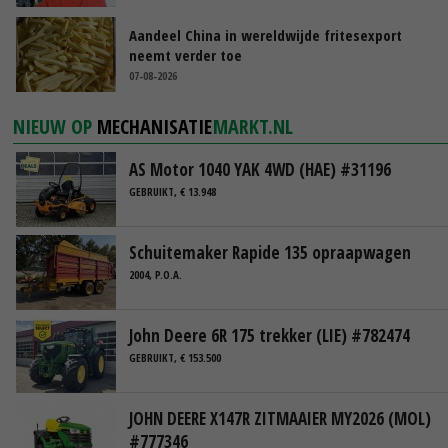
Aandeel China in wereldwijde fritesexport
neemt verder toe
07-08-2026
NIEUW OP
MECHANISATIE
MARKT.NL
AS Motor 1040 YAK 4WD (HAE) #31196
GEBRUIKT, € 13.948
Schuitemaker Rapide 135 opraapwagen
2004, P.O.A.
John Deere 6R 175 trekker (LIE) #782474
GEBRUIKT, € 153.500
JOHN DEERE X147R ZITMAAIER MY2026 (MOL)
#777346