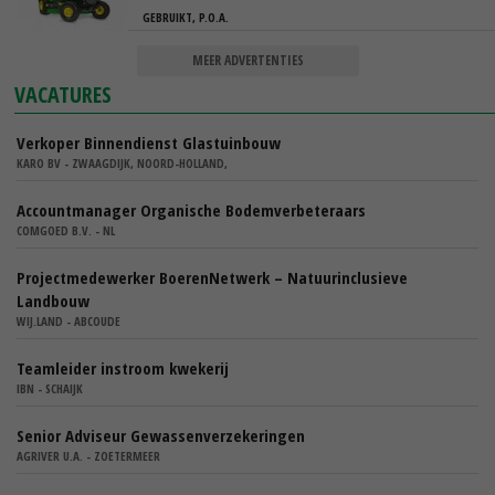
GEBRUIKT, P.O.A.
MEER ADVERTENTIES
VACATURES
Verkoper Binnendienst Glastuinbouw
KARO BV - ZWAAGDIJK, NOORD-HOLLAND,
Accountmanager Organische Bodemverbeteraars
COMGOED B.V. - NL
Projectmedewerker BoerenNetwerk – Natuurinclusieve
Landbouw
WIJ.LAND - ABCOUDE
Teamleider instroom kwekerij
IBN - SCHAIJK
Senior Adviseur Gewassenverzekeringen
AGRIVER U.A. - ZOETERMEER