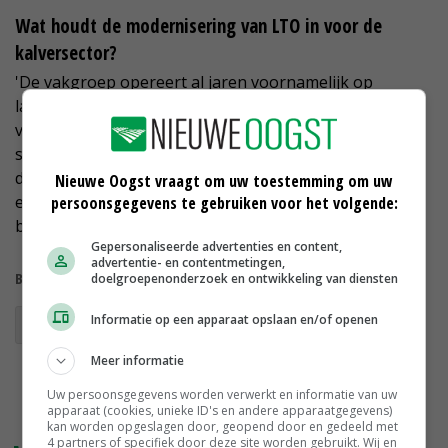
Wat houdt de modernisering van LTO in voor de
kalversector?
'De vakgroep opereert al jaren voornamelijk op
landelijk niveau. Met de nieuwe structuur wordt dit
verder versterkt en kunnen we nog beter en sneller
schakelen met de andere vakgroepen, in het specifiek
de melkvee- en roodvleesveehouderij. De kracht komt
Nieuwe Oogst vraagt om uw toestemming om uw
extra tot zijn recht doordat we veel op
persoonsgegevens te gebruiken voor het volgende:
brancheorganisatieniveau tot afspraken komen.'
Gepersonaliseerde advertenties en content,
advertentie- en contentmetingen,
Bekijk meer over:
doelgroepenonderzoek en ontwikkeling van diensten
Informatie op een apparaat opslaan en/of openen
LTO Bestuurders
kalverhouderij
Meer informatie
Uw persoonsgegevens worden verwerkt en informatie van uw
apparaat (cookies, unieke ID's en andere apparaatgegevens)
kan worden opgeslagen door, geopend door en gedeeld met
4 partners of specifiek door deze site worden gebruikt. Wij en