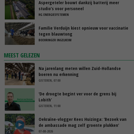
Aspergeteler bouwt dankzij batterij meer
studio’s voor personeel
HG ENERGIESYSTEMEN
Familie Verduijn kiest opnieuw voor vaccinatie
tegen blauwtong
BOEHRINGER INGELHEIM
MEEST GELEZEN
Na jarenlang meten willen Zuid-Hollandse
boeren nu erkenning
GISTEREN, 07:00
‘De droogte begint ver voor de grens bij
Lobith’
GISTEREN, 11:00
Oekraïne-vlogger Kees Huizinga: ‘Bezoek van
de ambassade mag zelf groente plukken’
07-08-2026