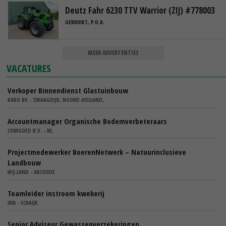
Deutz Fahr 6230 TTV Warrior (ZIJ) #778003
GEBRUIKT, P.O.A.
MEER ADVERTENTIES
VACATURES
Verkoper Binnendienst Glastuinbouw
KARO BV - ZWAAGDIJK, NOORD-HOLLAND,
Accountmanager Organische Bodemverbeteraars
COMGOED B.V. - NL
Projectmedewerker BoerenNetwerk – Natuurinclusieve
Landbouw
WIJ.LAND - ABCOUDE
Teamleider instroom kwekerij
IBN - SCHAIJK
Senior Adviseur Gewassenverzekeringen