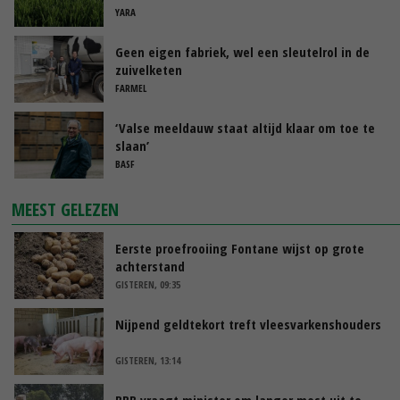
YARA
Geen eigen fabriek, wel een sleutelrol in de
zuivelketen
FARMEL
‘Valse meeldauw staat altijd klaar om toe te
slaan’
BASF
MEEST GELEZEN
Eerste proefrooiing Fontane wijst op grote
achterstand
GISTEREN, 09:35
Nijpend geldtekort treft vleesvarkenshouders
GISTEREN, 13:14
BBB vraagt minister om langer mest uit te