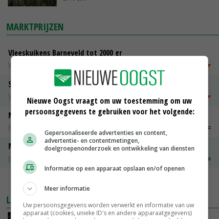
MARKTPRIJZEN
Vleeskuikens Barneveld tot 2000 gr
Weekcijfers
€ 1,09
~
€ 1,11
Slachtkippen Barneveld Moederdieren (> 3,5 kg)
Weekcijfers
€ 0,85
€ -0,10
Nieuwe Oogst vraagt om uw toestemming om uw
persoonsgegevens te gebruiken voor het volgende:
Maat 48
Barneveld kooieieren
€ 7,15
€ 0,00
Gepersonaliseerde advertenties en content,
advertentie- en contentmetingen,
Maat 54
doelgroepenonderzoek en ontwikkeling van diensten
Barneveld kooieieren
€ 9,10
€ 0,00
Informatie op een apparaat opslaan en/of openen
MEER MARKTPRIJZEN
Meer informatie
LAATSTE NIEUWS
Uw persoonsgegevens worden verwerkt en informatie van uw
apparaat (cookies, unieke ID's en andere apparaatgegevens)