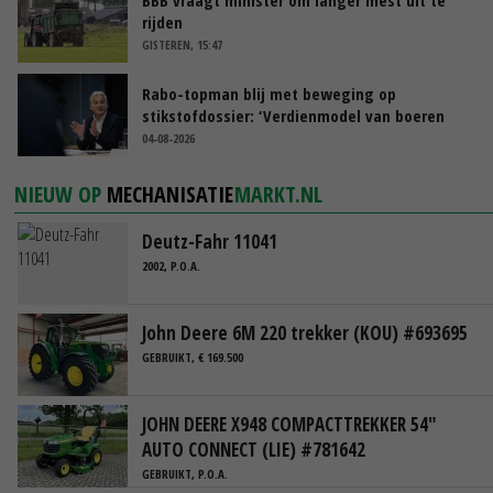
rijden
GISTEREN, 15:47
Rabo-topman blij met beweging op
stikstofdossier: ‘Verdienmodel van boeren
blijft cruciaal’
04-08-2026
NIEUW OP
MECHANISATIE
MARKT.NL
Deutz-Fahr 11041
2002, P.O.A.
John Deere 6M 220 trekker (KOU) #693695
GEBRUIKT, € 169.500
JOHN DEERE X948 COMPACTTREKKER 54"
AUTO CONNECT (LIE) #781642
GEBRUIKT, P.O.A.