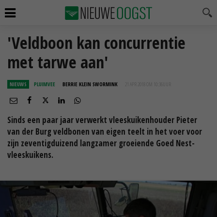
'Veldboon kan concurrentie
met tarwe aan'
NIEUWS
PLUIMVEE
BERRIE KLEIN SWORMINK
21 APR 2018 OM 10:36
UUR
Sinds een paar jaar verwerkt vleeskuikenhouder Pieter
van der Burg veldbonen van eigen teelt in het voer voor
zijn zeventigduizend langzamer groeiende Goed Nest-
vleeskuikens.