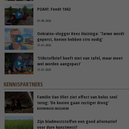
POAH!: Fendt 1042
01-08-2026
Oekraïne-vlogger Kees Huizinga: ‘Tarwe wordt
geperst, koeien hebben stro nodig’
31-07-2026
‘Stikstofbrief hoeft niet van tafel, maar moet
wel worden aangepast’
31-07-2026
KENNISPARTNERS
Familie Van Vliet ziet effect van bolus snel
terug: ‘De koeien gaan rustiger droog’
BOEHRINGER INGELHEIM
Zijn bladmeststoffen een goed alternatief
voor dure kunstmest?