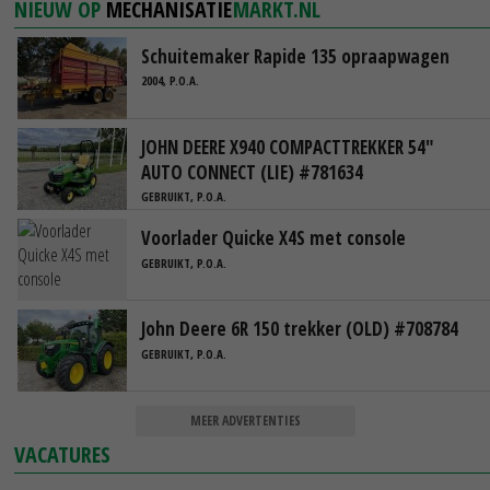
NIEUW OP
MECHANISATIE
MARKT.NL
Schuitemaker Rapide 135 opraapwagen
2004, P.O.A.
JOHN DEERE X940 COMPACTTREKKER 54"
AUTO CONNECT (LIE) #781634
GEBRUIKT, P.O.A.
Voorlader Quicke X4S met console
GEBRUIKT, P.O.A.
John Deere 6R 150 trekker (OLD) #708784
GEBRUIKT, P.O.A.
MEER ADVERTENTIES
VACATURES