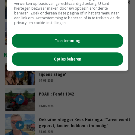
Jan Vernooij stopt bij Vee&Logistiek Nederland
verwerken op basis van gerechtvaardigd belang. U kunt
hiertegen bezwaar maken door uw opties hieronder te
beheren. Zoek onderaan deze pagina of in het sitemenu naar
VANDAAG, 06:00
een link om uw toestemming te beheren of in te trekken via de
privacy- en cookie-instellingen.
China scherpt importeisen voor pootgoed aan
vanwege zebrachipbacterie
GISTEREN, 16:25
Toestemming
NIEUWSTE VIDEO'S
Opties beheren
Danique in Canada: ‘Superveel schik gehad
tijdens stage’
04-08-2026
POAH!: Fendt 1042
01-08-2026
Oekraïne-vlogger Kees Huizinga: ‘Tarwe wordt
geperst, koeien hebben stro nodig’
31-07-2026