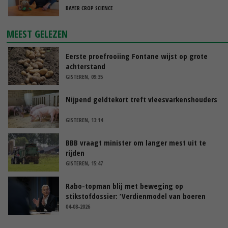
BAYER CROP SCIENCE
MEEST GELEZEN
Eerste proefrooiing Fontane wijst op grote
achterstand
GISTEREN, 09:35
Nijpend geldtekort treft vleesvarkenshouders
GISTEREN, 13:14
BBB vraagt minister om langer mest uit te
rijden
GISTEREN, 15:47
Rabo-topman blij met beweging op
stikstofdossier: ‘Verdienmodel van boeren
blijft cruciaal’
04-08-2026