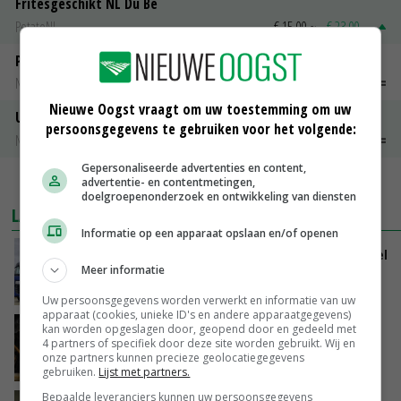
Fritesgeschikt NL Du Be
PotatoNL
€ 15,00
~
€ 23,00
Peen
Noteringen
€ 26,00
~
€ 33,00
Nieuwe Oogst vraagt om uw toestemming om uw
Uien Middenmeer Geel 30-60% grof
persoonsgegevens te gebruiken voor het volgende:
Noteringen
€ 0,00
~
€ 0,00
Gepersonaliseerde advertenties en content,
MEER MARKTPRIJZEN
advertentie- en contentmetingen,
doelgroepenonderzoek en ontwikkeling van diensten
LAATSTE NIEUWS
Informatie op een apparaat opslaan en/of openen
ForFarmers groeit verder en ziet marktaandeel
Meer informatie
toenemen
VANDAAG, 07:43
Uw persoonsgegevens worden verwerkt en informatie van uw
apparaat (cookies, unieke ID's en andere apparaatgegevens)
Zalmkweker wil ‘standaard neerzetten die als
kan worden opgeslagen door, geopend door en gedeeld met
4 partners of specifiek door deze site worden gebruikt. Wij en
voorbeeld kan dienen voor sector’
onze partners kunnen precieze geolocatiegegevens
VANDAAG, 06:21
gebruiken.
Lijst met partners.
Bepaalde leveranciers kunnen uw persoonsgegevens