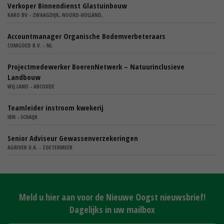
Verkoper Binnendienst Glastuinbouw
KARO BV - ZWAAGDIJK, NOORD-HOLLAND,
Accountmanager Organische Bodemverbeteraars
COMGOED B.V. - NL
Projectmedewerker BoerenNetwerk – Natuurinclusieve
Landbouw
WIJ.LAND - ABCOUDE
Teamleider instroom kwekerij
IBN - SCHAIJK
Senior Adviseur Gewassenverzekeringen
AGRIVER U.A. - ZOETERMEER
Meld u hier aan voor de Nieuwe Oogst nieuwsbrief!
Dagelijks in uw mailbox