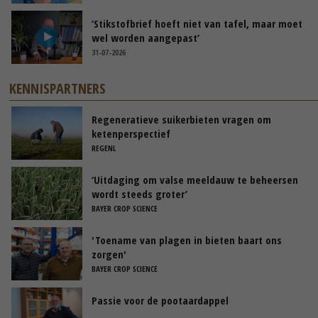
‘Stikstofbrief hoeft niet van tafel, maar moet
wel worden aangepast’
31-07-2026
KENNISPARTNERS
Regeneratieve suikerbieten vragen om
ketenperspectief
REGENL
‘Uitdaging om valse meeldauw te beheersen
wordt steeds groter’
BAYER CROP SCIENCE
'Toename van plagen in bieten baart ons
zorgen'
BAYER CROP SCIENCE
Passie voor de pootaardappel