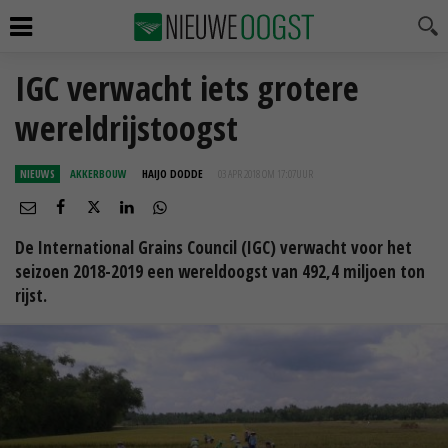
IGC verwacht iets grotere
wereldrijstoogst
NIEUWS
AKKERBOUW
HAIJO DODDE
03 APR 2018 OM 17:07
UUR
De International Grains Council (IGC) verwacht voor het
seizoen 2018-2019 een wereldoogst van 492,4 miljoen ton
rijst.