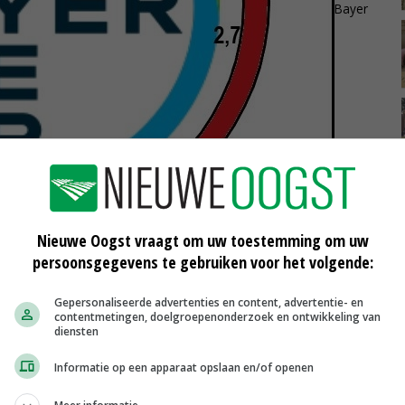
Bayer
Nieuwe Oogst vraagt om uw toestemming om uw
persoonsgegevens te gebruiken voor het volgende:
rd euro.
Gepersonaliseerde advertenties en content, advertentie- en
contentmetingen, doelgroepenonderzoek en ontwikkeling van
diensten
op dit moment vooral in het nieuws met het
Informatie op een apparaat opslaan en/of openen
g jaar een omzet van zo'n 12 miljard euro. Het bedrijf