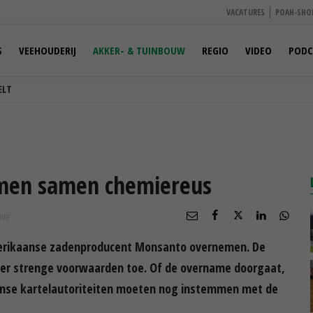
VACATURES
POAH-SHO
S
VEEHOUDERIJ
AKKER- & TUINBOUW
REGIO
VIDEO
PODC
ELT
men samen chemiereus
UUR
erikaanse zadenproducent Monsanto overnemen. De
der strenge voorwaarden toe. Of de overname doorgaat,
anse kartelautoriteiten moeten nog instemmen met de