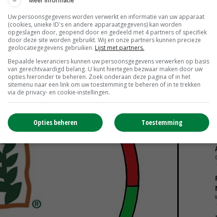
Meer informatie
undup. Qua omzet is dat niet de belangrijkste activiteit.
Uw persoonsgegevens worden verwerkt en informatie van uw apparaat
zaden.
(cookies, unieke ID's en andere apparaatgegevens) kan worden
opgeslagen door, geopend door en gedeeld met 4 partners of specifiek
door deze site worden gebruikt. Wij en onze partners kunnen precieze
geolocatiegegevens gebruiken.
Lijst met partners.
Bepaalde leveranciers kunnen uw persoonsgegevens verwerken op basis
van gerechtvaardigd belang. U kunt hiertegen bezwaar maken door uw
opties hieronder te beheren. Zoek onderaan deze pagina of in het
sitemenu naar een link om uw toestemming te beheren of in te trekken
via de privacy- en cookie-instellingen.
Opties beheren
Toestemming