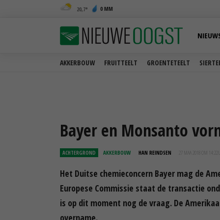
0 MM
20,7
NIEUW
AKKERBOUW
FRUITTEELT
GROENTETEELT
SIERTE
Bayer en Monsanto vor
ACHTERGROND
AKKERBOUW
HAN REINDSEN
27 MAA 2018 OM 14:22
Het Duitse chemieconcern Bayer mag de Am
Europese Commissie staat de transactie on
is op dit moment nog de vraag. De Amerika
overname.