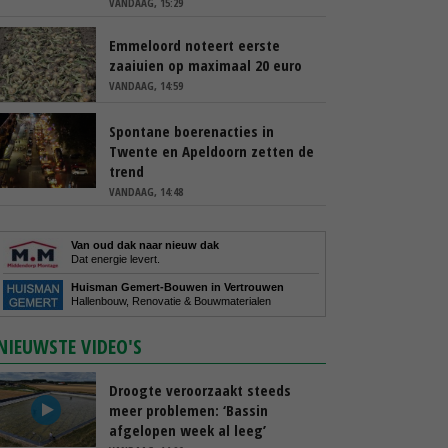
VANDAAG, 15:29
Emmeloord noteert eerste
zaaiuien op maximaal 20 euro
VANDAAG, 14:59
Spontane boerenacties in
Twente en Apeldoorn zetten de
trend
VANDAAG, 14:48
Van oud dak naar nieuw dak
Dat energie levert.
Huisman Gemert-Bouwen in Vertrouwen
Hallenbouw, Renovatie & Bouwmaterialen
NIEUWSTE VIDEO'S
Droogte veroorzaakt steeds
meer problemen: ‘Bassin
afgelopen week al leeg’