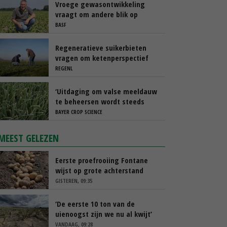
Vroege gewasontwikkeling
vraagt om andere blik op
cercospora
BASF
Regeneratieve suikerbieten
vragen om ketenperspectief
REGENL
‘Uitdaging om valse meeldauw
te beheersen wordt steeds
groter’
BAYER CROP SCIENCE
MEEST GELEZEN
Eerste proefrooiing Fontane
wijst op grote achterstand
GISTEREN, 09:35
‘De eerste 10 ton van de
uienoogst zijn we nu al kwijt’
VANDAAG, 09:28