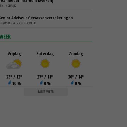
Teamleider instroom kwekerij
IBN - SCHAIJK
Senior Adviseur Gewassenverzekeringen
AGRIVER U.A. - ZOETERMEER
WEER
Vrijdag
Zaterdag
Zondag
23
°
/ 12
°
27
°
/ 11
°
30
°
/ 14
°
10 %
0 %
0 %
MEER WEER