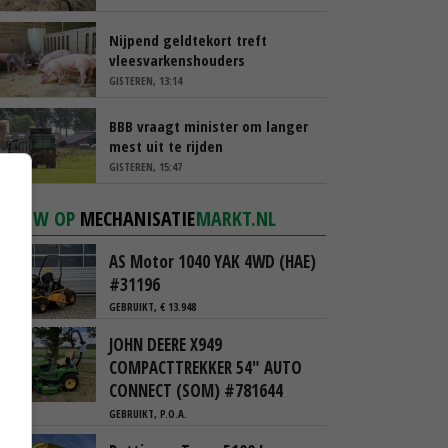
Nijpend geldtekort treft
vleesvarkenshouders
GISTEREN, 13:14
BBB vraagt minister om langer
mest uit te rijden
GISTEREN, 15:47
NIEUW OP
MECHANISATIE
MARKT.NL
AS Motor 1040 YAK 4WD (HAE)
#31196
GEBRUIKT, € 13.948
JOHN DEERE X949
COMPACTTREKKER 54" AUTO
CONNECT (SOM) #781644
GEBRUIKT, P.O.A.