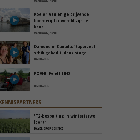
VANDAAG, 14:06
Koeien van enige drijvende
boerderij ter wereld zijn te
koop
VANDAAG, 12:00
Danique in Canada: ‘Superveel
schik gehad tijdens stage’
04-08-2026
POAH!: Fendt 1042
01-08-2026
KENNISPARTNERS
'T2-bespuiting in wintertarwe
loont'
BAYER CROP SCIENCE