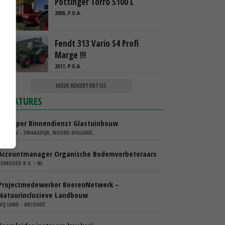
Pottinger Torro 5100 L
2009, P.O.A.
Fendt 313 Vario S4 Profi
Marge !!!
2017, P.O.A.
MEER ADVERTENTIES
VACATURES
Verkoper Binnendienst Glastuinbouw
KARO BV - ZWAAGDIJK, NOORD-HOLLAND,
Accountmanager Organische Bodemverbeteraars
COMGOED B.V. - NL
Projectmedewerker BoerenNetwerk –
Natuurinclusieve Landbouw
WIJ.LAND - ABCOUDE