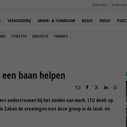
VACATURES
POAH-SHO
S
VEEHOUDERIJ
AKKER- & TUINBOUW
REGIO
VIDEO
PODC
ING
STIKSTOF
DROOGTE
THEMA'S
n een baan helpen
UR
ers ondersteunen bij het vinden van werk. LTO deelt op
e Zaken de ervaringen met deze groep in de land- en