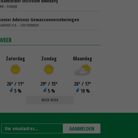
Teamleider instroom kwekerij
IBN - SCHAIJK
Senior Adviseur Gewassenverzekeringen
AGRIVER U.A. - ZOETERMEER
WEER
Zaterdag
Zondag
Maandag
26
°
/ 11
°
29
°
/ 15
°
26
°
/ 17
°
5 %
5 %
10 %
MEER WEER
AANMELDEN