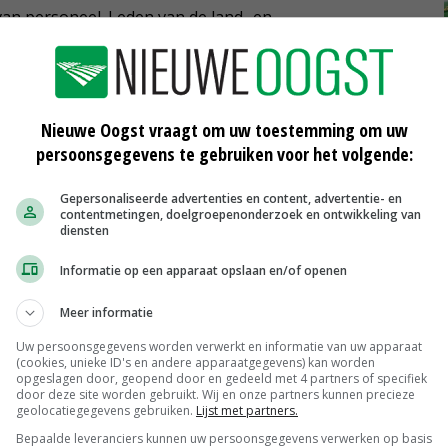
van personeel. Leden van de land- en
bijdrage leveren aan het oplossen van maatschappelijke
rk voor asielzoekers en statushouders.
Nieuwe Oogst vraagt om uw toestemming om uw
persoonsgegevens te gebruiken voor het volgende:
Gepersonaliseerde advertenties en content, advertentie- en
contentmetingen, doelgroepenonderzoek en ontwikkeling van
diensten
Informatie op een apparaat opslaan en/of openen
VD
'Handel met Verenigd Koninkrijk
Meer informatie
zonder belemmering tot 2021'
22-03-2018
Uw persoonsgegevens worden verwerkt en informatie van uw apparaat
(cookies, unieke ID's en andere apparaatgegevens) kan worden
opgeslagen door, geopend door en gedeeld met 4 partners of specifiek
Iets hogere opkomst bij
door deze site worden gebruikt. Wij en onze partners kunnen precieze
gemeenteraadsverkiezingen
geolocatiegegevens gebruiken.
Lijst met partners.
22-03-2018
Bepaalde leveranciers kunnen uw persoonsgegevens verwerken op basis