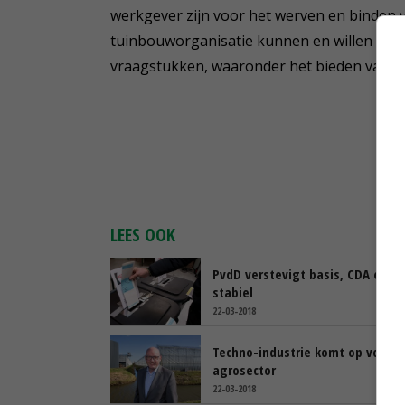
werkgever zijn voor het werven en binden 
tuinbouworganisatie kunnen en willen een 
vraagstukken, waaronder het bieden van we
LEES OOK
PvdD verstevigt basis, CDA en V
stabiel
22-03-2018
Techno-industrie komt op voor
agrosector
22-03-2018