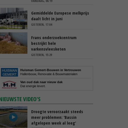
VANDAAG, 06:19
Gemiddelde Europese melkprijs
daalt licht in juni
GISTEREN, 17:04
Frans onderzoekcentrum
bestrijkt hele
varkensvleesketen
GISTEREN, 15:29
Huisman Gemert-Bouwen in Vertrouwen
Hallenbouw, Renovatie & Bouwmaterialen
Van oud dak naar nieuw dak
Dat energie levert.
NIEUWSTE VIDEO'S
Droogte veroorzaakt steeds
meer problemen: ‘Bassin
afgelopen week al leeg’