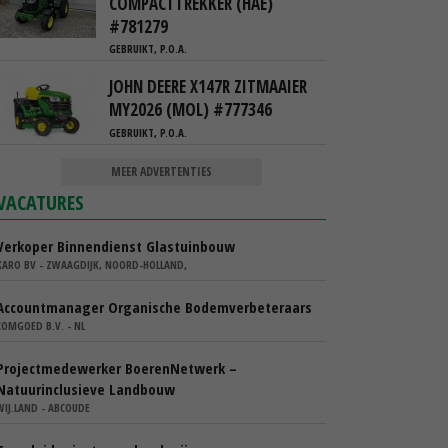
COMPACTTREKKER (HAE)
#781279
GEBRUIKT, P.O.A.
JOHN DEERE X147R ZITMAAIER
MY2026 (MOL) #777346
GEBRUIKT, P.O.A.
MEER ADVERTENTIES
VACATURES
Verkoper Binnendienst Glastuinbouw
KARO BV - ZWAAGDIJK, NOORD-HOLLAND,
Accountmanager Organische Bodemverbeteraars
COMGOED B.V. - NL
Projectmedewerker BoerenNetwerk –
Natuurinclusieve Landbouw
WIJ.LAND - ABCOUDE