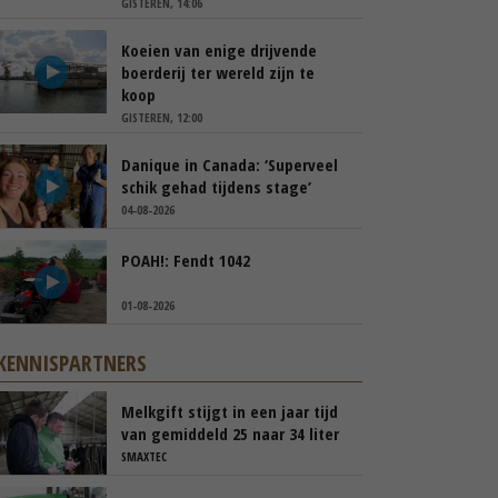
GISTEREN, 14:06
Koeien van enige drijvende
boerderij ter wereld zijn te
koop
GISTEREN, 12:00
Danique in Canada: ‘Superveel
schik gehad tijdens stage’
04-08-2026
POAH!: Fendt 1042
01-08-2026
KENNISPARTNERS
Melkgift stijgt in een jaar tijd
van gemiddeld 25 naar 34 liter
per dag
SMAXTEC