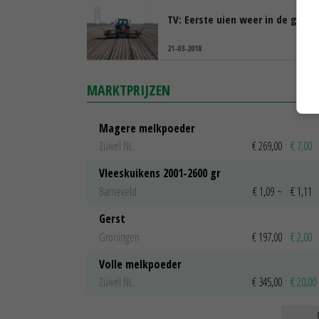
TV: Eerste uien weer in de grond
21-03-2018
MARKTPRIJZEN
Magere melkpoeder
Zuivel NL
€ 269,00
€ 7,00
Vleeskuikens 2001-2600 gr
Barneveld
€ 1,09
~
€ 1,11
Gerst
Groningen
€ 197,00
€ 2,00
Volle melkpoeder
Zuivel NL
€ 345,00
€ 20,00