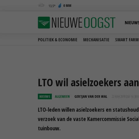
0 MM
13,5
NIEUW
POLITIEK & ECONOMIE
MECHANISATIE
SMART FARM
LTO wil asielzoekers aa
NIEUWS
ALGEMEEN
GERTJAN VAN DER WAL
22 MAA 2018 OM 14:38
U
LTO-leden willen asielzoekers en statushoud
verzoek van de vaste Kamercommissie Social
tuinbouw.