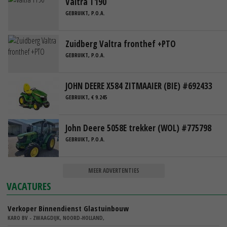
Valtra T190
GEBRUIKT, P.O.A.
Zuidberg Valtra fronthef +PTO
GEBRUIKT, P.O.A.
JOHN DEERE X584 ZITMAAIER (BIE) #692433
GEBRUIKT, € 9.245
John Deere 5058E trekker (WOL) #775798
GEBRUIKT, P.O.A.
MEER ADVERTENTIES
VACATURES
Verkoper Binnendienst Glastuinbouw
KARO BV - ZWAAGDIJK, NOORD-HOLLAND,