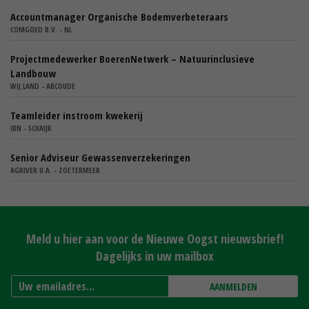
Accountmanager Organische Bodemverbeteraars
COMGOED B.V. - NL
Projectmedewerker BoerenNetwerk – Natuurinclusieve
Landbouw
WIJ.LAND - ABCOUDE
Teamleider instroom kwekerij
IBN - SCHAIJK
Senior Adviseur Gewassenverzekeringen
AGRIVER U.A. - ZOETERMEER
Meld u hier aan voor de Nieuwe Oogst nieuwsbrief!
Dagelijks in uw mailbox
AANMELDEN