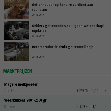
Geitenhouder op Bonaire verdient aan
toeristen
20-12-2017
Gelders geitenonderzoek 'geen wetenschap'
(update)
08-12-2017
Recordproductie drukt geitenmelkprijs
28-11-2017
MARKTPRIJZEN
Magere melkpoeder
Zuivel NL
€ 269,00
€ 7,00
Vleeskuikens 2001-2600 gr
Barneveld
€ 1,09
~
€ 1,11