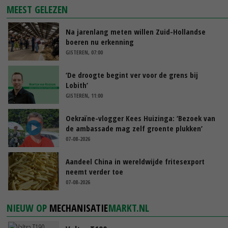
MEEST GELEZEN
Na jarenlang meten willen Zuid-Hollandse
boeren nu erkenning
GISTEREN, 07:00
‘De droogte begint ver voor de grens bij
Lobith’
GISTEREN, 11:00
Oekraïne-vlogger Kees Huizinga: ‘Bezoek van
de ambassade mag zelf groente plukken’
07-08-2026
Aandeel China in wereldwijde fritesexport
neemt verder toe
07-08-2026
NIEUW OP
MECHANISATIE
MARKT.NL