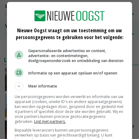
Gerst
Groningen
€ 197,00
€ 2,00
Volle melkpoeder
Nieuwe Oogst vraagt om uw toestemming om uw
Zuivel NL
€ 345,00
€ 20,00
persoonsgegevens te gebruiken voor het volgende:
MEER MARKTPRIJZEN
Gepersonaliseerde advertenties en content,
advertentie- en contentmetingen,
LAATSTE NIEUWS
doelgroepenonderzoek en ontwikkeling van diensten
‘Samenwerking A-ware en Amalthea gaat
Informatie op een apparaat opslaan en/of openen
zorgen voor meer balans’
Meer informatie
GISTEREN, 16:01
Uw persoonsgegevens worden verwerkt en informatie van uw
Internationale vraag naar geitenzuivel blijft
apparaat (cookies, unieke ID's en andere apparaatgegevens)
groot: Nederland in Europese top
kan worden opgeslagen door, geopend door en gedeeld met
4 partners of specifiek door deze site worden gebruikt. Wij en
GISTEREN, 15:33
onze partners kunnen precieze geolocatiegegevens
gebruiken.
Lijst met partners.
Vlaamse varkensstapel krimpt, pluimveesector
Bepaalde leveranciers kunnen uw persoonsgegevens
groeit door schaalvergroting
verwerken op basis van gerechtvaardigd belang. U kunt
GISTEREN, 15:20