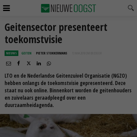
Geitensector presenteert
toekomstvisie
NIEUWS
GEITEN
PIETER STOKKERMANS
13 MAA 2018 OM 08:03
UUR
LTO en de Nederlandse Geitenzuivel Organisatie (NGZO)
hebben onlangs de toekomstvisie gepresenteerd. Deze
staat nu ook online. Binnenkort worden de geitenhouders
en zuivelaars geraadpleegd over een
duurzaamheidagenda.